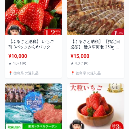
【ふるさと納税】 いちご
【ふるさと納税】 【指定日
苺 3パックから6パック
必須】 活き車海老 250g ～
600gから1.2kg 1月から4月
1kg 選べる 発送時期 サイ
¥10,000
¥15,000
末まで発送 うずしおベリー
ズ クルマエビ 車エビ えび
果物 フルーツ デザート 旬
活きエビ 活きたまま 養殖
★ 4.0 (1件)
★ 4.0 (1件)
新鮮 季節 冬 人気 ケーキ お
塩焼き 天ぷら フライ 冷蔵
📍 徳島県 の返礼品
📍 徳島県 の返礼品
すすめ ギフト プレゼント
徳島 鳴門 【年末年始 発送
贈答 家庭用 先行予約 送料
対応可能です！】
無料 徳島