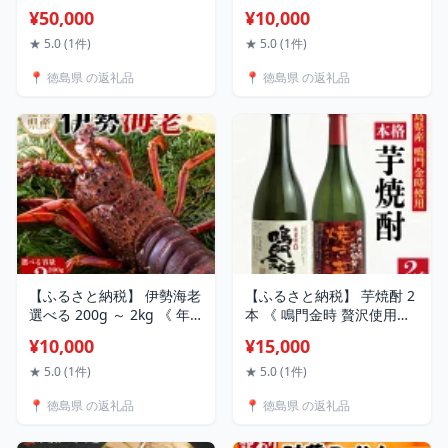
ベルクーポン 15,000円分
スープ 付き 東大 とうだい
¥50,000
¥10,000
《ここしかない！徳島県
冷凍 ラーメン ご当地ラー
内”全域”が対象！》 阿波踊
メン ラーメンセット 豚バ
★ 5.0 (1件)
★ 5.0 (1件)
り 阿波おどり 徳島 旅行 旅
ラ 肉 中華そば 支那そば 米
📍 徳島県 の返礼品
📍 徳島県 の返礼品
行券 トラベル クーポン ホ
ご飯 卵 に合う 黒 豚骨 濃厚
テル 宿泊 チケット 温泉 観
醤油 お取り寄せ 取り寄せ
光 すだち 鳴門金時 徳島ラ
グルメ お土産 ご当地 徳島
ーメン 半田そうめん 大塚
美術館
【ふるさと納税】 伊勢海老
【ふるさと納税】 芋焼酎 2
選べる 200g ～ 2kg 《 年
本 《 鳴門金時 贅沢使用！
末年始 発送可能！》 えび
飲み比べ セット 》 1本
¥10,000
¥15,000
エビ 高級 伊勢 伊勢えび 鮮
720ml 本格 芋 焼酎 なると
魚 海鮮 魚介 刺身 焼き物 汁
金時 お酒 酒 蒸留酒 焼酎飲
★ 5.0 (1件)
★ 5.0 (1件)
物 イセエビ 海老 正月 おせ
み比べ いも焼酎 焼き芋 お
📍 徳島県 の返礼品
📍 徳島県 の返礼品
ち ギフト 贈答 贈り物 徳島
つまみ 父の日 徳島 石井町
阿南