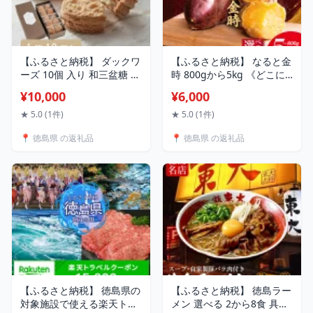
【ふるさと納税】 ダックワ
【ふるさと納税】 なると金
ーズ 10個 入り 和三盆糖 ア
時 800gから5kg 《どこに
ーモンド バタークリーム
も無い 熟成なると金時!》
¥10,000
¥6,000
お菓子 スイーツ 焼き菓子
選べる サイズ 10月から5月
ケーキ 洋菓子 お土産 手土
末まで発送 野菜 さつまい
★ 5.0 (1件)
★ 5.0 (1件)
産 ギフト プレゼント 贈り
も 焼き芋 芋 鳴門金時 なる
📍 徳島県 の返礼品
📍 徳島県 の返礼品
物 お祝い ホテルグランド
と金時 芋棒 食材 新鮮 旬 産
パレス
地直送 徳島 鳴門
【ふるさと納税】 徳島県の
【ふるさと納税】 徳島ラー
対象施設で使える楽天トラ
メン 選べる 2から8食 具材