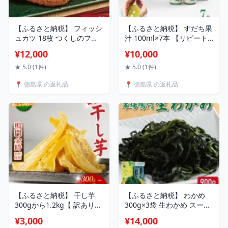
【ふるさと納税】 フィッシ
【ふるさと納税】 すだち果
ュカツ 18枚 つくしのフィ
汁 100ml×7本 【リピート
ッシュカツ 徳島 名産 練り
続出中！これぞ徳島！】 す
¥12,000
¥10,000
物 詰め合わせ ソウルフー
だち 果汁 セット 徳島 肉 魚
ド 魚 おかず ビール 日本酒
野菜 お酒 餃子 にも ゆず か
★ 5.0 (1件)
★ 5.0 (1件)
焼酎 酒 の つまみ おつまみ
ぼす レモン に負けない フ
📍 徳島県 の返礼品
📍 徳島県 の返礼品
弁当 時短 惣菜 ご当地 グル
ルーツ 果物 柑橘 カクテル
メ 人気 おすすめ 送料無料
サワー 徳島
徳島 小松島 津久司蒲鉾
【ふるさと納税】 干し芋
【ふるさと納税】 わかめ
300gから1.2kg【 訳あり
300g×3袋 生わかめ スープ
】 平干し 干し芋 干しいも
ご飯 米 鮭 ホタテ いくら エ
¥3,000
¥14,000
鳴門金時 さつまいも スイ
ビ かつお しらす サーモン