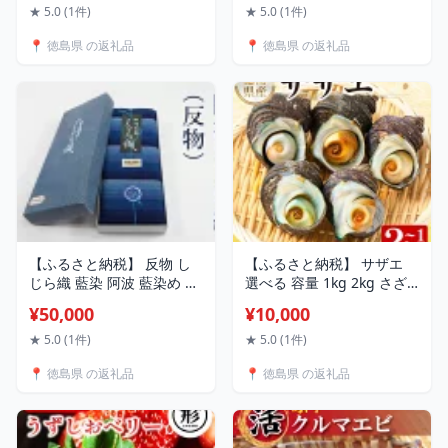
ーツ お菓子 おやつ ほしい
まぐろ さば と一緒に 刺身
★ 5.0 (1件)
★ 5.0 (1件)
も 規格外 不揃い 国産 徳島
酢 魚 野菜 サラダ 味噌 味噌
📍 徳島県 の返礼品
📍 徳島県 の返礼品
県 人気 プレゼント ギフト
汁 みそ 海藻 のり 佃煮 ごは
3000 3000円 5000円以内
んのお供 徳島 鳴門 なると
本場鳴門生わかめ
【ふるさと納税】 反物 し
【ふるさと納税】 サザエ
じら織 藍染 阿波 藍染め 伝
選べる 容量 1kg 2kg さざ
統 技術 民芸 工芸 夏 涼しい
え 貝 貝類 栄螺 鮮魚 海鮮
¥50,000
¥10,000
日用品 おしゃれ ファッシ
魚介 刺身 焼き物 汁物 さざ
ョン 家庭用 プレゼント ギ
えご飯 壺焼き つぼ 正月 お
★ 5.0 (1件)
★ 5.0 (1件)
フト 国産 阿波しじら織
せち ギフト 贈答 贈り物 祝
📍 徳島県 の返礼品
📍 徳島県 の返礼品
（反物） 徳島
い 歳暮 中元 年末 年始 バー
ベキュー BBQ sazae 徳島
阿南