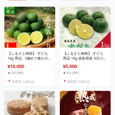
【ふるさと納税】 すだち
【ふるさと納税】 すだち
1kg 秀品 《極めて種が少な
秀品 1kg 徳島県産 9月のみ
い!》 先行予約 8月から10
発送 先行予約 ミカン科 サ
¥10,000
¥5,000
月末まで発送 さなみどり
ンマ 焼き魚 松茸 そうめん
日本酒 獺祭 とコラボ サン
うどん ぶり の味付けに お
★ 5.0 (3件)
★ 4.3 (3件)
マ 焼き魚 松茸 そうめん う
すすめ レモン ゆず かぼす
📍 徳島県 の返礼品
📍 徳島県 の返礼品
どん ぶり の味付けに おす
に負けない 徳島 神山 5000
すめ レモン ゆず かぼす に
5000円 5000円以内
負けない 徳島 佐那河内