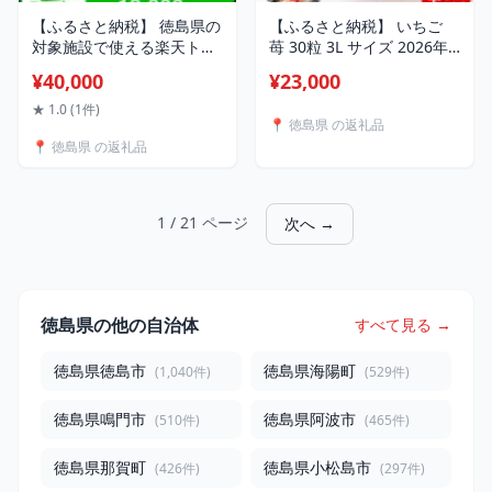
【ふるさと納税】 徳島県の
【ふるさと納税】 いちご
対象施設で使える楽天トラ
苺 30粒 3L サイズ 2026年1
ベルクーポン 12,000円分
月から4月末まで発送 うず
¥40,000
¥23,000
《ここしかない！徳島県
しおベリー 果物 フルーツ
内”全域”が対象！》 阿波踊
デザート 旬 新鮮 季節 冬 人
★ 1.0 (1件)
📍 徳島県 の返礼品
り 阿波おどり 徳島 旅行 旅
気 ケーキ おすすめ ギフト
📍 徳島県 の返礼品
行券 トラベル クーポン ホ
プレゼント 贈答 贈り物 家
テル 宿泊 チケット 温泉 観
庭用 先行予約 送料無料 徳
光 すだち 鳴門金時 徳島ラ
島
ーメン 半田そうめん 大塚
1 / 21 ページ
次へ →
美術館
徳島県の他の自治体
すべて見る →
徳島県徳島市
徳島県海陽町
(1,040件)
(529件)
徳島県鳴門市
徳島県阿波市
(510件)
(465件)
徳島県那賀町
徳島県小松島市
(426件)
(297件)