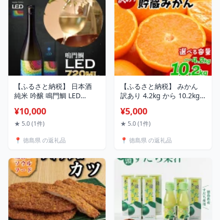
【ふるさと納税】 日本酒
【ふるさと納税】 みかん
純米 吟醸 鳴門鯛 LED
訳あり 4.2kg から 10.2kg
720ml 受賞酒 純米吟醸 酒
選べる 容量 傷み補償付き
¥10,000
¥5,000
お酒 清酒 地酒 甘口 ワイン
200g 熟成 柑橘 フルーツ
母の日 父の日 プレゼント
果物 みかん ミカン みかん
★ 5.0 (1件)
★ 5.0 (1件)
ギフト 贈り物 贈答 お中元
蜜柑 訳ありみかん 家庭用
📍 徳島県 の返礼品
📍 徳島県 の返礼品
お歳暮 国産 松浦酒造場 鳴
オレンジ 1万円未満 徳島県
門 徳島
勝浦町 佐那河内村 5000
5000円 5000円以内