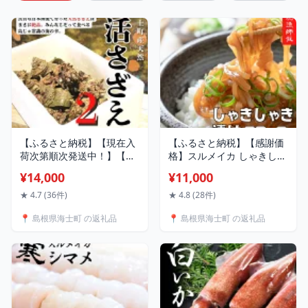
【ふるさと納税】【現在入
【ふるさと納税】【感謝価
荷次第順次発送中！】【島
格】スルメイカ しゃきしゃ
獲れ活さざえ2kgセット】
き漬け 80g×6個 480g 天然
¥14,000
¥11,000
日本海の離島の新鮮なさざ
醸造醤油使用 濃厚な旨味
えを約20匹お届けします!
海士町産 寒シマメ いか イ
★ 4.7 (36件)
★ 4.8 (28件)
冷蔵便 サザエ さざえ 栄螺
カ スルメイカ CAS CAS冷
📍 島根県海士町 の返礼品
📍 島根県海士町 の返礼品
貝 海鮮 BBQ さざえご飯 壺
凍
焼き 刺身 バーベキュー ギ
フト 今が旬