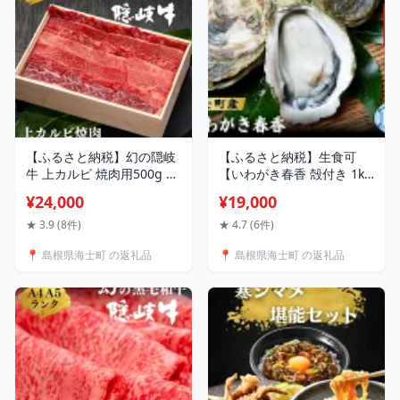
【ふるさと納税】幻の隠岐
【ふるさと納税】生食可
牛 上カルビ 焼肉用500g 島
【いわがき春香 殻付き 1kg
生まれ島育ちのブランド黒
Sサイズ5個】 岩牡蠣 生食
¥24,000
¥19,000
毛和牛 黒毛和牛 牛肉 肉 A4
可 冷凍 牡蛎 牡蠣 かき カキ
A5 ブランド牛 焼肉 ロース
岩牡蠣 いわがき 冷凍 春
★ 3.9 (8件)
★ 4.7 (6件)
上赤身 国産 国産牛 黒毛和
香 ブランド牡蠣
📍 島根県海士町 の返礼品
📍 島根県海士町 の返礼品
牛 和牛 牛 牛肉 赤身 にく
肉 お肉 すきやき すき焼き