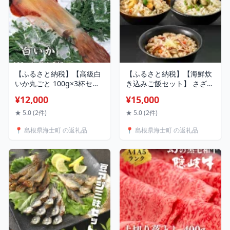
【ふるさと納税】【高級白
【ふるさと納税】【海鮮炊
いか丸ごと 100g×3杯セッ
き込みご飯セット】 さざえ
ト】ぷりぷり甘い高級白い
ブランド岩牡蠣 高級白いか
¥12,000
¥15,000
かを朝どれ鮮度でお送りし
使用 冷凍 お歳暮
ます! いか イカ 白いか ケン
★ 5.0 (2件)
★ 5.0 (2件)
サキイカ 刺身 お歳暮
📍 島根県海士町 の返礼品
📍 島根県海士町 の返礼品