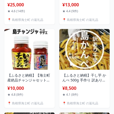
獲れ活さざえ5kgセット】
油漬け 80g×5個 テレビ い
¥25,000
¥13,000
日本海の離島の新鮮なさざ
か イカ スルメイカ CAS
えを約50匹お届けします!
CAS冷凍 寒シマメ 調理不要
★ 4.6 (14件)
★ 4.4 (9件)
冷蔵便 サザエ さざえ 栄螺
冷凍 TV
📍 島根県海士町 の返礼品
📍 島根県海士町 の返礼品
貝 海鮮 BBQ さざえご飯 壺
焼き 刺身 バーベキュー ギ
フト 今が旬
【ふるさと納税】【海士町
【ふるさと納税】干し芋 か
産絶品チャンジャセット】
んぺ 500g 手作り 訳あり
いか さざえ 2種 おつまみ
干しいも ほしいも 規格外
¥10,000
¥8,500
おかず
★ 4.8 (8件)
★ 4.1 (8件)
📍 島根県海士町 の返礼品
📍 島根県海士町 の返礼品