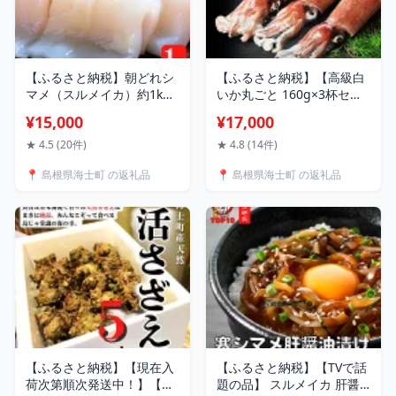
【ふるさと納税】朝どれシ
【ふるさと納税】【高級白
マメ（スルメイカ）約1kg
いか丸ごと 160g×3杯セッ
5~6杯 刺身 新鮮 冷凍 小分
ト】ぷりぷり甘い高級白い
¥15,000
¥17,000
け 海士町産 寒シマメ 朝ど
かを朝どれ鮮度でお送りし
れ鮮度 旨味たっぷり いか
ます! いか イカ 白いか ケン
★ 4.5 (20件)
★ 4.8 (14件)
イカ スルメイカ CAS CAS
サキイカ 刺身 母の日 父の
📍 島根県海士町 の返礼品
📍 島根県海士町 の返礼品
冷凍 ギフト お中元 御中元
日
12月24日までのご注文で年
内発送
【ふるさと納税】【現在入
【ふるさと納税】【TVで話
荷次第順次発送中！】【島
題の品】 スルメイカ 肝醤