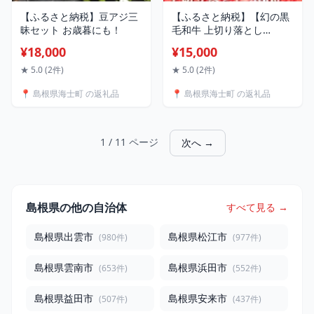
【ふるさと納税】豆アジ三
【ふるさと納税】【幻の黒
昧セット お歳暮にも！
毛和牛 上切り落とし
400g】島生まれ島育ちのブ
¥18,000
¥15,000
ランド黒毛和牛 隠岐牛 黒
毛和牛 牛肉 肉 A4 A5 ブラ
★ 5.0 (2件)
★ 5.0 (2件)
ンド牛 ロース 鍋 上赤身 父
📍 島根県海士町 の返礼品
📍 島根県海士町 の返礼品
の日 母の日 バーベキュー
ギフト
1 / 11 ページ
次へ →
島根県の他の自治体
すべて見る →
島根県出雲市
島根県松江市
(980件)
(977件)
島根県雲南市
島根県浜田市
(653件)
(552件)
島根県益田市
島根県安来市
(507件)
(437件)