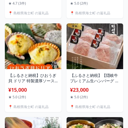
醤油使用 いか イカ スルメ
★ 4.7 (3件)
★ 5.0 (2件)
イカ 冷凍 お歳暮 年末年始
📍 島根県海士町 の返礼品
📍 島根県海士町 の返礼品
御歳暮 ギフト 12月24日ま
でのご注文で年内発送
【ふるさと納税】ひおうぎ
【ふるさと納税】【隠岐牛
貝 ドリア 特製濃厚ソース
プレミアム生ハンバーグ 6
使用 クリーミー 70g×7個
個】900g 島生まれ島育ち
¥15,000
¥23,000
貝の旨みがぎゅっと詰まっ
のブランド黒毛和牛 隠岐牛
たドリアセット CAS CAS冷
黒毛和牛 ハンバーグ 牛肉
★ 5.0 (2件)
★ 5.0 (2件)
凍 お歳暮 年末年始 御歳暮
肉 A4 A5 ブランド牛 小分
📍 島根県海士町 の返礼品
📍 島根県海士町 の返礼品
ギフト 12月24日までのご
け バーベキュー ギフト
注文で年内発送