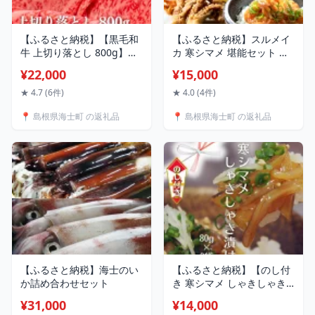
【ふるさと納税】【黒毛和
【ふるさと納税】スルメイ
牛 上切り落とし 800g】牛
カ 寒シマメ 堪能セット 肝
肉 お肉 A5・A4ランク 隠岐
醤油漬け しゃきしゃき漬け
¥22,000
¥15,000
牛 冷凍 送料無料 父の日 母
唐揚げ 冷凍 小分け 簡単 お
の日 バーベキュー ギフト
つまみ おかず いか イカ ス
★ 4.7 (6件)
★ 4.0 (4件)
ルメイカ CAS CAS冷凍 お
📍 島根県海士町 の返礼品
📍 島根県海士町 の返礼品
歳暮 年末年始 御歳暮 ギフ
ト 12月24日までのご注文
で年内発送
【ふるさと納税】海士のい
【ふるさと納税】【のし付
か詰め合わせセット
き 寒シマメ しゃきしゃき
漬け 80g×6個】スルメイカ
¥31,000
¥14,000
480g 濃厚な旨味 天然醸造