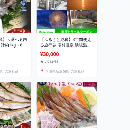
税】＜選べる内
【ふるさと納税】3年間使え
 計約1kg（8個
る旅行券 湯村温泉 浜坂温泉
計約2kg（16個～
七釜温泉 兵庫県新温泉町の
¥30,000
 殻付き 貝 魚
対象施設で使える楽天トラベ
水産物 海鮮 つぼ
ルクーポン 旅行券 兵庫県 新
★ 5.0 (2件)
ご飯 アヒージ
温泉町 温泉 旅行 温泉宿 旅館
泉町 の返礼品
📍 兵庫県新温泉町 の返礼品
 兵庫県産 国産
ホテル 宿泊 宿 国内旅行 観光
町 送料無料
楽天 トラベル クーポン 予約
温泉 宿泊券 ギフト 寄付額
30,000円