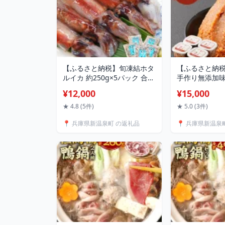
【ふるさと納税】旬凍結ホタ
【ふるさと納
ルイカ 約250g×5パック 合計
手作り無添加味噌
1.25kg ほたるいか ホタルイ
合計3.6kg 4
¥12,000
¥15,000
カ いか イカ 海鮮 魚介 刺身
手作り 無添加 
刺し身 沖漬け 旬凍結 3Dフリ
然塩 味噌汁 
★ 4.8 (5件)
★ 5.0 (3件)
ーザー凍結 冷凍 お取り寄せ
味噌煮 国産 
📍 兵庫県新温泉町 の返礼品
📍 兵庫県新温泉
【3D凍結】【配送不可地
【配送不可地
域：離島】【2026年4月上旬
【1465635
以降順次発送予定】 兵庫県
町 送料無料
新温泉町 送料無料