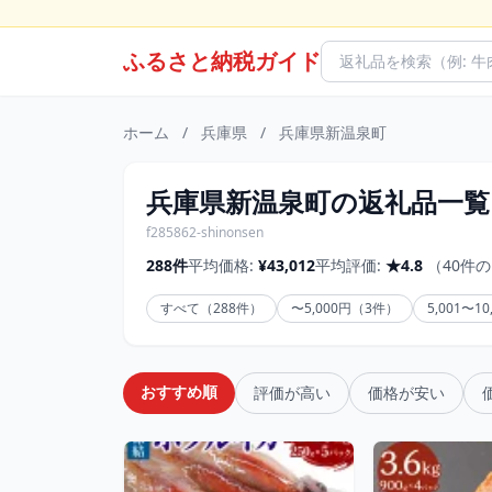
ふるさと納税ガイド
ホーム
/
兵庫県
/
兵庫県新温泉町
兵庫県新温泉町の返礼品一覧
f285862-shinonsen
288件
平均価格:
¥43,012
平均評価:
★4.8
（40件
すべて（288件）
〜5,000円（3件）
5,001〜1
おすすめ順
評価が高い
価格が安い