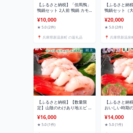
【ふるさと納税】「但馬鴨」
【ふるさと納
鴨鍋セット 2人前 鴨鍋 カモ
鴨鍋セット（大
鍋 かも鍋 鴨 鴨肉 合鴨肉ロー
ん付き 鴨肉 36
¥10,000
¥20,000
ス もも モモ肉 鴨ガラ 鴨出汁
130g 計490g 
但馬鴨 つくね 鍋 セット お取
玄米 うどん 2
★ 5.0 (2件)
★ 5.0 (2件)
り寄せ 冷凍【配送不可地
ゆ 1200ml 鴨
📍 兵庫県新温泉町 の返礼品
📍 兵庫県新温泉
域：離島】【1537908】兵庫
ット お取り寄せ
県 新温泉町 送料無料
【配送不可地
【1537944】
町 送料無料
【ふるさと納税】【数量限
【ふるさと納
定】山陰のわけあり地エビ 2
おいしい時期
種 計1kg以上（甘エビ、ガラ
ビ（船内冷凍）L
¥16,000
¥14,000
エビ各500g以上×2種） お刺
以上 30匹前後
身可 訳あり 訳アリ 海老 えび
ビ 甘エビ 甘海
★ 5.0 (1件)
★ 5.0 (1件)
エビ 甘海老 甘えび ガラエビ
えび 刺し身 お