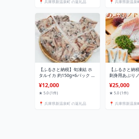
📍 兵庫県新温泉町 の返礼品
📍 兵庫県新温泉
ドロエビ 食べ比べ セット 海
凍 お取り寄せ
鮮 魚介 お取り寄せ 訳あり 傷
域：離島】【11
兵庫県 新温泉町 送料無料
県 新温泉町 
【ふるさと納税】旬凍結 ホ
【ふるさと納税
タルイカ 約150g×6パック 合
刺身用あぶりノ
計約900g いか イカ 烏賊 ホ
ク 75g×2パッ
¥12,000
¥25,000
タルイカ おつまみ つまみ ア
どぐろ ノドグロ
テ ご飯のお供 兵庫県 新温泉
海鮮 刺身 刺し
★ 5.0 (1件)
★ 5.0 (1件)
町 送料無料
凍 3Dフリー
📍 兵庫県新温泉町 の返礼品
📍 兵庫県新温泉
寄せ【配送不
【1155814
町 送料無料