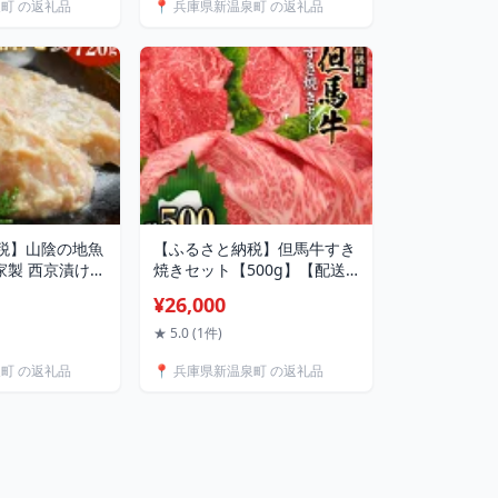
泉町 の返礼品
📍 兵庫県新温泉町 の返礼品
 兵庫県 新温泉
【配送不可地
49614】
税】山陰の地魚
【ふるさと納税】但馬牛すき
自家製 西京漬け詰
焼きセット【500g】【配送
g 5種 魚 鰆 サ
不可地域：離島】
¥26,000
赤カレイ 鰈 カレ
【1098413】
ら タラ エボダ
★ 5.0 (1件)
まち 西京漬 詰め
泉町 の返礼品
📍 兵庫県新温泉町 の返礼品
 お取り寄せ 冷
地域：離島】
】兵庫県 新温泉