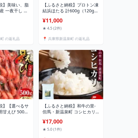
税】美味い、脂
【ふるさと納税】プロトン凍
産 一夜干し ハ
結浜ほたる 計600g（120g×5
 10～20枚 はた
パック） プロトン凍結 ほた
¥11,000
し魚 干しハタ 干
るいか ホタルイカ いか イカ
g おつまみ 惣菜
生ほたるいか お刺身 刺し身
★ 4.5 (2件)
冷凍 お取り寄せ
釜揚げ しゃぶしゃぶ 5パック
泉町 の返礼品
📍 兵庫県新温泉町 の返礼品
町 送料無料
海鮮 魚介 新鮮 お取り寄せ 冷
凍 兵庫県 新温泉町 送料無料
税】【選べるサ
【ふるさと納税】和牛の里-
甘えび 500g
但馬・新温泉町 コシヒカリ
前後 または Lサ
精米 5kg 1袋 米 お米 ご飯 精
¥17,000
 えび エビ 海老
米 白米 おこめ コメ こしひか
 甘エビ お刺し
り 国産 5キロ 兵庫県 新温泉
★ 5.0 (1件)
り寄せ 海鮮 新鮮
町 送料無料