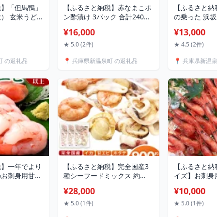
税】「但馬鴨」
【ふるさと納税】赤なまこポ
【ふるさと納
） 玄米うど
ン酢漬け 3パック 合計240g
の乗った 浜坂
0g つくね
80g×3パック 赤なまこ 赤ナ
タハタ 1.0kg
¥16,000
¥13,000
20000円 2万円
マコ なまこ ナマコ 酢 ポン酢
はた 干物 干
玉 出汁 ダシ つ
ポン酢漬け 海鮮 3Dフリーザ
し物 魚介 1k
★ 5.0 (2件)
★ 4.5 (2件)
鍋 但馬鴨 鍋 セ
ー凍結 冷凍 お取り寄せ 【3D
おかず 国産 
町 の返礼品
📍 兵庫県新温泉町 の返礼品
📍 兵庫県新温
 国産 冷凍
凍結】【配送不可地域：離
兵庫県 新温泉
域：離島】
島】【1156659】兵庫県 新
 兵庫県 新温泉
温泉町 送料無料
税】一年でより
【ふるさと納税】完全国産3
【ふるさと納
のお刺身用甘エ
種シーフードミックス 約
イズ】お刺身用
サイズ 500g
300g×3パック 合計900g 冷
Mサイズ44匹
¥28,000
¥10,000
 えび 海老 エ
凍 いか イカ えび エビ 海老
イズ30匹前後
老 甘えび あま
甘えび 甘エビ 甘海老 帆立 ほ
甘えび 甘海老
★ 5.0 (1件)
★ 5.0 (1件)
刺し身 海鮮 冷
たて ホタテ ベビーホタテ シ
身 刺身 お取