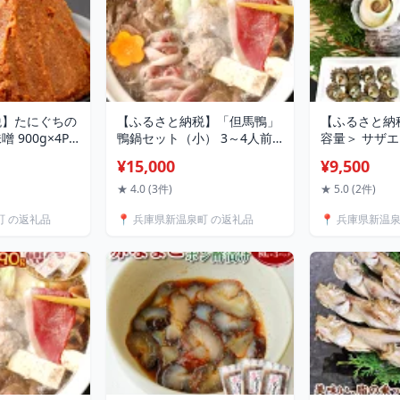
税】たにぐちの
【ふるさと納税】「但馬鴨」
【ふるさと納
 900g×4P
鴨鍋セット（小） 3～4人前
容量＞ サザエ
パック みそ 味噌
鴨鍋 カモ鍋 かも鍋 鴨 鴨肉
～15個） / 
¥15,000
¥9,500
米糀 白大豆 天
合鴨肉ロース もも モモ肉 鴨
30個） さざえ
みそ汁 味噌焼き
ガラ 鴨出汁 但馬鴨 つくね 鍋
貝類 魚介類 
★ 4.0 (3件)
★ 5.0 (2件)
お取り寄せ 冷蔵
セット お取り寄せ 冷凍 国産
焼き 炊き込み
町 の返礼品
📍 兵庫県新温泉町 の返礼品
📍 兵庫県新温
域：離島】
【配送不可地域：離島】
ョ 料理 冷蔵
】兵庫県 新温泉
【1537900】 兵庫県 新温泉
兵庫県 新温泉
町 送料無料