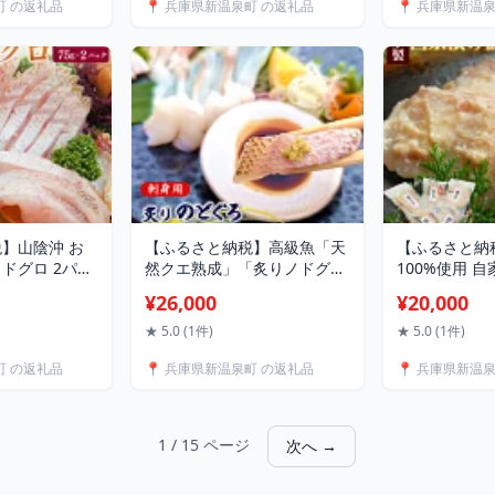
町 の返礼品
📍 兵庫県新温泉町 の返礼品
📍 兵庫県新温
【配送不可地
ーフード 冷凍 国産 【3D凍
急速冷凍 冷凍
02653】兵庫
結】【配送不可地域：離島】
町 送料無料
送料無料
【1152092】 兵庫県 新温泉
域：離島】【10
町 送料無料
】山陰沖 お
【ふるさと納税】高級魚「天
【ふるさと納
ドグロ 2パッ
然クエ熟成」「炙りノドグ
100%使用 
ク 合計150g の
ロ」お刺身用 合計2パック 旨
合せ 笑 約720
¥26,000
¥20,000
 炙り 魚 魚介
味凝縮 高鮮度3D凍結 個包装
ワラ さわら 
身 お刺し身 冷
魚 くえ クエ さく 天然くえ
イ 真鱈 鱈 た
★ 5.0 (1件)
★ 5.0 (1件)
ザー凍結 お取り
ノドグロ 赤睦 のどぐろ 刺身
イ ハマチ は
町 の返礼品
📍 兵庫県新温泉町 の返礼品
📍 兵庫県新温
可地域：離島】
刺し身 お刺し身 冷凍 お取り
合わせ セット
】兵庫県 新温泉
寄せ 兵庫県 新温泉町 送料無
凍【配送不可
料
【1216340
町 送料無料
1 / 15 ページ
次へ →