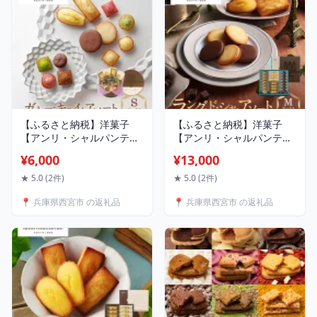
【ふるさと納税】洋菓子
【ふるさと納税】洋菓子
【アンリ・シャルパンティ
【アンリ・シャルパンティ
エ】ガトー・キュイ・アソ
エ】ラング・ド・シャ・ア
¥6,000
¥13,000
ート Sボックス HCU-
ソート Mボックス
15N2 | 西宮 高級 洋菓子
HLG-30N | 西宮 洋菓子 専
★ 5.0 (2件)
★ 5.0 (2件)
焼き菓子 アソート 人気 お
門店 クッキー 詰め合わせ
📍 兵庫県西宮市 の返礼品
📍 兵庫県西宮市 の返礼品
すすめ スイーツ ケーキ ギ
人気 おすすめ スイーツ 焼
フト プレゼント お取り寄
き菓子 ギフト プレゼント
せ 通販 送料無料 ふるさと
お取り寄せ 通販 送料無料
納税 洋菓子
ふるさと納税 洋菓子