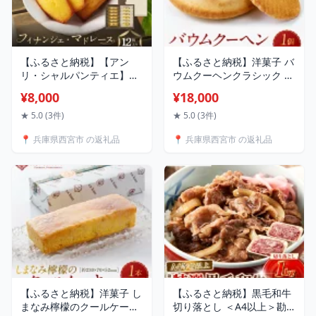
【ふるさと納税】【アン
【ふるさと納税】洋菓子 バ
リ・シャルパンティエ】フ
ウムクーヘンクラシック レ
ィナンシェ・マドレーヌ詰
ッカー | 菓子 スイーツ デ
¥8,000
¥18,000
合せ 12個入 HFM-18N2 |
ザート 焼菓子 食品 ケーキ
西宮 洋菓子 ブランド 焼き
贈り物 手土産 ギフト 人気
★ 5.0 (3件)
★ 5.0 (3件)
菓子 詰め合わせ 人気 おす
おすすめ お取り寄せ 通販
📍 兵庫県西宮市 の返礼品
📍 兵庫県西宮市 の返礼品
すめ フィナンシェ マドレ
送料無料 ふるさと納税
ーヌ スイーツ ギフト お取
り寄せ 通販 送料無料 ふる
さと納税 洋菓子
【ふるさと納税】洋菓子 し
【ふるさと納税】黒毛和牛
まなみ檸檬のクールケーキ
切り落とし ＜A4以上＞勘