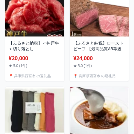
【ふるさと納税】＜神戸牛
【ふるさと納税】ロースト
＞切り落とし
ビーフ 【最高品質A5等級
800g(200g×4P) | 西宮市 高
極旨ローストビーフ】品質
¥20,000
¥24,000
級和牛 専門店 たっぷり 切
そのまま冷蔵便 約350g |
り落とし 人気 おすすめ グ
肉 牛肉 ローストビーフ お
★ 5.0 (1件)
★ 5.0 (1件)
ルメ 牛肉 和牛 炒め物 煮物
肉 にく 食品 A5等級 和牛
📍 兵庫県西宮市 の返礼品
📍 兵庫県西宮市 の返礼品
お取り寄せ 通販 送料無料
西宮市 国産 食卓 料理 人気
ふるさと納税 神戸牛
おすすめ 送料無料