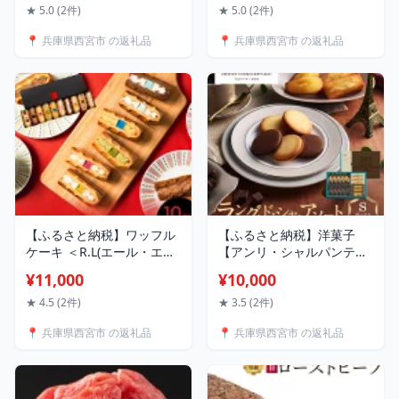
り食感 人気 おすすめ お菓
べ セット 人気 おすすめ 日
★ 5.0 (2件)
★ 5.0 (2件)
子 スイーツ ギフト プレゼ
本酒 お酒 フレッシュ お取
📍 兵庫県西宮市 の返礼品
📍 兵庫県西宮市 の返礼品
ント お取り寄せ 通販 送料
り寄せ 通販 送料無料 ふる
無料 ふるさと納税
さと納税
【ふるさと納税】ワッフル
【ふるさと納税】洋菓子
ケーキ ＜R.L(エール・エル)
【アンリ・シャルパンティ
＞ワッフルケーキ定番10個
エ】ラング・ド・シャ・ア
¥11,000
¥10,000
セット | 西宮 有名 スイー
ソート Sボックス HLG-
ツ店 ワッフル ケーキ 詰め
22N | 西宮 洋菓子 専門店
★ 4.5 (2件)
★ 3.5 (2件)
合わせ 人気 おすすめ スイ
クッキー 詰め合わせ 人気
📍 兵庫県西宮市 の返礼品
📍 兵庫県西宮市 の返礼品
ーツ デザート ギフト お取
おすすめ スイーツ 焼き菓
り寄せ 通販 送料無料 ふる
子 ギフト プレゼント お取
さと納税
り寄せ 通販 送料無料 ふる
さと納税 洋菓子