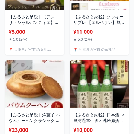
【ふるさと納税】【アン
【ふるさと納税】クッキー
リ・シャルパンティエ】フ
サブレ 【エルベラン】無添
ィナンシェ・マドレーヌ詰
加エルベランクッキー＆夙
¥5,000
¥11,000
合せ 8個入 HFM-12N2 |
川クラフトサブレ詰め合わ
西宮 洋菓子 ブランド 焼き
せ 19枚入
★ 5.0 (2件)
★ 5.0 (2件)
菓子 詰め合わせ 人気 おす
📍 兵庫県西宮市 の返礼品
📍 兵庫県西宮市 の返礼品
すめ フィナンシェ マドレ
ーヌ スイーツ ギフト お取
り寄せ 通販 送料無料 ふる
さと納税 洋菓子
【ふるさと納税】洋菓子 バ
【ふるさと納税】日本酒 ＜
ウムクーヘンクラシック |
無濾過本生酒＞純米原酒
西宮 洋菓子店 定番スイー
720ml3本セット | 西宮 無
¥23,000
¥10,000
ツ バウムクーヘン しっと
濾過 生酒 純米原酒 飲み比