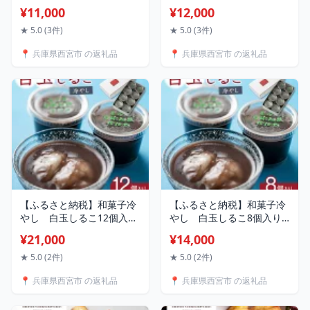
| 西宮 洋菓子店 瀬戸内レモ
治郎の特選黒毛和牛切り落
¥11,000
¥12,000
ン使用 ひんやりスイーツ
とし1kg(500g×2P) | 西宮
人気 おすすめ ケーキ スイ
精肉専門店 黒毛和牛 切り
★ 5.0 (3件)
★ 5.0 (3件)
ーツ お菓子 ギフト プレゼ
落とし たっぷり1kg 人気
📍 兵庫県西宮市 の返礼品
📍 兵庫県西宮市 の返礼品
ント お取り寄せ 通販 送料
おすすめ 和牛 肉 牛肉 グル
無料 ふるさと納税
メ 贅沢 お取り寄せ 通販 送
料無料 ふるさと納税
【ふるさと納税】和菓子冷
【ふるさと納税】和菓子冷
やし 白玉しるこ12個入り
やし 白玉しるこ8個入り |
| 西宮 和菓子店 涼菓 白玉
西宮 和菓子店 涼菓 白玉 し
¥21,000
¥14,000
しるこ 夏限定 人気 おすす
るこ 夏限定 人気 おすすめ
め 和スイーツ お菓子 ギフ
和スイーツ お菓子 ギフト
★ 5.0 (2件)
★ 5.0 (2件)
ト プレゼント お取り寄せ
プレゼント お取り寄せ 通
📍 兵庫県西宮市 の返礼品
📍 兵庫県西宮市 の返礼品
通販 送料無料 ふるさと納
販 送料無料 ふるさと納税
税