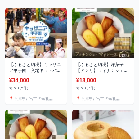
【ふるさと納税】キッザニ
【ふるさと納税】洋菓子
ア甲子園 入場ギフトパス
【アンリ】フィナンシェ・
(こども1名分、おとな1名
マドレーヌ詰合せ 33個入
¥34,000
¥18,000
分) | 西宮 人気施設 体験型
HFM-50N2(西宮市・芦屋市
テーマパーク 親子で楽しむ
共通返礼品) | 西宮 洋菓子
★ 5.0 (5件)
★ 5.0 (3件)
入場券 人気 おすすめ チケ
ブランド 焼き菓子 詰め合
📍 兵庫県西宮市 の返礼品
📍 兵庫県西宮市 の返礼品
ット レジャー ファミリー
わせ 人気 おすすめ フィナ
ギフト お取り寄せ 通販 送
ンシェ マドレーヌ スイー
料無料 ふるさと納税
ツ ギフト お取り寄せ 通販
送料無料 ふるさと納税 洋
菓子