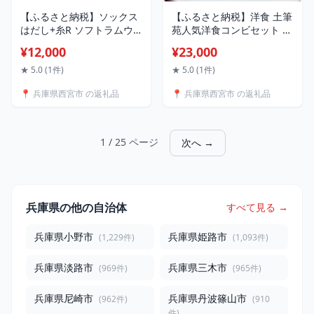
【ふるさと納税】ソックス
【ふるさと納税】洋食 土筆
はだし+糸R ソフトラムウ
苑人気洋食コンビセット |
ールパイルソックス 7色セ
西宮 人気店 洋食セット 手
¥12,000
¥23,000
ット | 西宮 高品質素材使用
作り惣菜 バラエティ豊富
ウール混ソックス 保温性抜
人気 おすすめ 洋食 冷凍食
★ 5.0 (1件)
★ 5.0 (1件)
群 冬用靴下 人気 おすすめ
品 おかず 詰め合わせ お取
📍 兵庫県西宮市 の返礼品
📍 兵庫県西宮市 の返礼品
靴下 ソックス 防寒 冷え対
り寄せ 通販 送料無料 ふる
策 ルームソックス お取り
さと納税
寄せ 通販 送料無料 ふるさ
と納税
1 / 25 ページ
次へ →
兵庫県の他の自治体
すべて見る →
兵庫県小野市
兵庫県姫路市
(1,229件)
(1,093件)
兵庫県淡路市
兵庫県三木市
(969件)
(965件)
兵庫県尼崎市
兵庫県丹波篠山市
(962件)
(910
件)