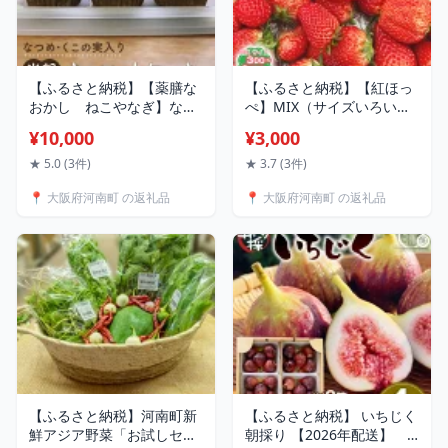
【ふるさと納税】【薬膳な
【ふるさと納税】【紅ほっ
おかし ねこやなぎ】なつ
ぺ】MIX（サイズいろい
め・くこの実入り米粉のキ
ろ）300-400g程度 ／ べに
¥10,000
¥3,000
ャロットケーキ ／ スイー
ほっぺ いちご イチゴ 苺 甘
ツ おかし にんじん 詰め合
酸っぱい 香り苺 手土産 お
★ 5.0 (3件)
★ 3.7 (3件)
わせ 薬膳 米粉 しっとり 食
取り寄せ 果実 朝摘み 食べ
📍 大阪府河南町 の返礼品
📍 大阪府河南町 の返礼品
感 手土産 おやつ 冷凍デザ
比べ デザート 果物 フルー
ート 甘さ控えめ 和素材 素
ツ 小粒 大粒 サイズミック
材感 食べ比べ プレゼント
ス サイズ混合 サイズいろ
ギフト 送料無料 大阪府
いろ 河南町産 送料無料 大
No.353
阪府 No.256
【ふるさと納税】河南町新
【ふるさと納税】 いちじく
鮮アジア野菜「お試しセッ
朝採り 【2026年配送】