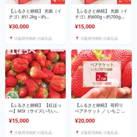
【ふるさと納税】 光姫（イ
【ふるさと納税】 光姫（イ
チゴ）約1.2kg～約
チゴ）約600g～約700g（2
1.4kg（4パック） ／ 苺 い
パック） ／ いちご 苺 朝採
¥30,000
¥15,000
ちご 果物 フルーツ 送料無
れ フルーツ 果物 旬 2パッ
料 大阪府 No.270
ク 約600g 約700g 甘み 香
📍 大阪府河南町 の返礼品
📍 大阪府河南町 の返礼品
り ジューシー 冷蔵配送 ギ
フト フルーツセット 贈答
用 果実 スイーツ素材 送料
無料 大阪府 No.269
【ふるさと納税】 【紅ほっ
【ふるさと納税】 苺狩り
ぺ】MIX（サイズいろい
ペアチケット ／ いちご イ
ろ）2kg程度 ／ 苺 いちご
チゴ うま味 コク 紅ほっぺ
¥15,000
¥20,000
イチゴ 果物 フルーツ 送料
星の煌めき おいCベリー 宝
無料 大阪府 No.260
交早生 果物 フルーツ 券 送
📍 大阪府河南町 の返礼品
📍 大阪府河南町 の返礼品
料無料 大阪府 No.395