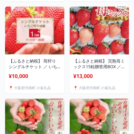
【ふるさと納税】 苺狩り
【ふるさと納税】 完熟苺ミ
シングルチケット ／ いち
ックス15粒贈答用BOX ／
ご イチゴ うま味 コク 紅ほ
いちご 苺 大粒 完熟 ミック
¥10,000
¥13,000
っぺ 星の煌めき おいCベリ
ス 15粒 贈答用 BOX フルー
ー 宝交早生 果物 フルーツ
ツ 甘み 香り 果物 ギフト プ
📍 大阪府河南町 の返礼品
📍 大阪府河南町 の返礼品
券 送料無料 大阪府 No.394
レゼント 詰め合わせ 高級
旬 冷蔵配送 贈り物 送料無
料 大阪府 No.399