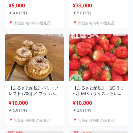
ト」 ／ 唐辛子 パクチー バ
約4kg ／ 無花果 イチジク
¥5,000
¥33,000
ジル 新鮮 野菜セット ハー
フルーツ くだもの 果物 果
ブ 唐辛子 空芯菜 エスニッ
実 朝採れ 新鮮 大容量 農家
★ 4.0 (2件)
★ 5.0 (1件)
ク 料理素材 香味 野菜詰め
直送 河南町産 大阪府 特産
📍 大阪府河南町 の返礼品
📍 大阪府河南町 の返礼品
合わせ 食材 多彩 野菜レシ
品 送料無料 No.281
ピ 料理アレンジ 冷蔵配送
送料無料 大阪府 No.331
【ふるさと納税】パリ・ブ
【ふるさと納税】 【紅ほっ
レスト (70g) ／ プラリネ
ぺ】MIX（サイズいろい
リングシュー クリーム 大
ろ）1kg程度 ／ べにほっぺ
¥10,000
¥10,000
阪府 焼き菓子 スイーツ お
いちご 苺 果物 フルーツ
やつ 自宅カフェ 贈り物 ギ
1kg 1キロ 小粒 大粒 サイズ
★ 5.0 (1件)
★ 2.0 (1件)
フト 手土産 洋菓子 食感 サ
ミックス サイズ混合 サイ
📍 大阪府河南町 の返礼品
📍 大阪府河南町 の返礼品
クッと 甘さ程よい No.333
ズいろいろ 国産 河南町産
大阪府 特産 送料無料
No.257