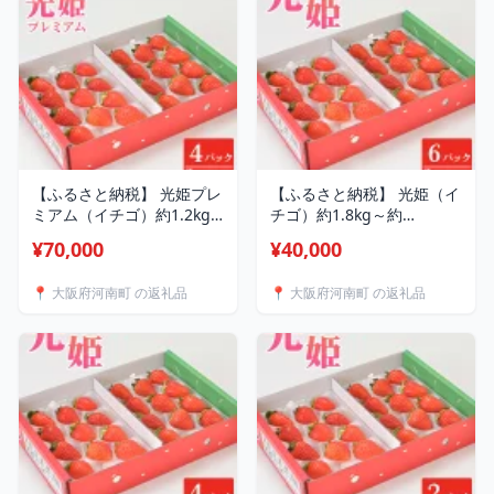
【ふるさと納税】 光姫プレ
【ふるさと納税】 光姫（イ
ミアム（イチゴ）約1.2kg
チゴ）約1.8kg～約
～約1.4kg（4パック） ／
2.1kg（6パック） ／ 苺 い
¥70,000
¥40,000
いちご 苺 光姫 プレミアム
ちご 果物 フルーツ 送料無
フルーツ 大粒 ジューシー
料 大阪府 No.271
📍 大阪府河南町 の返礼品
📍 大阪府河南町 の返礼品
香り 甘み 4パック 約1.2kg
約1.4kg 冷蔵便 朝採れ 季節
限定 ギフト 果物 詰め合わ
せ スイーツ素材 果実 送料
無料 大阪府 No.272