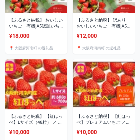
【ふるさと納税】 おいしい
【ふるさと納税】 訳あり
いちご 有機JAS認証いち
おいしいいちご 有機JAS
ご 500g 24粒 ／ 苺 果物
認証いちご 700g 36粒
¥18,000
¥12,000
フルーツ 完熟いちご 有機
／ 苺 果物 フルーツ 完熟い
いちご 自然栽培 オーガニ
ちご 有機いちご 自然栽培
📍 大阪府河南町 の返礼品
📍 大阪府河南町 の返礼品
ック 香り豊か 甘酸っぱい
オーガニック 香り豊か 甘
国産 河南町産 大阪府 特産
酸っぱい わけあり 家庭用
送料無料 No.407
国産 河南町産 大阪府 特産
送料無料 No.406
【ふるさと納税】 【紅ほっ
【ふるさと納税】 【紅ほっ
ぺ】Lサイズ（48粒） ／ べ
ぺ】プレミアムいちご ／
にほっぺ いちご 苺 果物 フ
べにほっぺ いちご 苺 果物
¥10,000
¥10,000
ルーツ 大きい 大粒 丁寧梱
フルーツ 大きい 大粒 特大
包 贈答用 ギフト プレゼン
1粒40g 丁寧梱包 贈答用 ギ