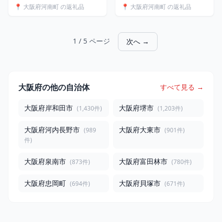
📍 大阪府河南町 の返礼品
📍 大阪府河南町 の返礼品
ト 国産 河南町産 大阪府 特
フト プレゼント 国産 河南
産 送料無料 No.259
町産 大阪府 特産 送料無料
No.304
1 / 5 ページ
次へ →
大阪府の他の自治体
すべて見る →
大阪府岸和田市
大阪府堺市
(1,430件)
(1,203件)
大阪府河内長野市
大阪府大東市
(989
(901件)
件)
大阪府泉南市
大阪府富田林市
(873件)
(780件)
大阪府忠岡町
大阪府貝塚市
(694件)
(671件)