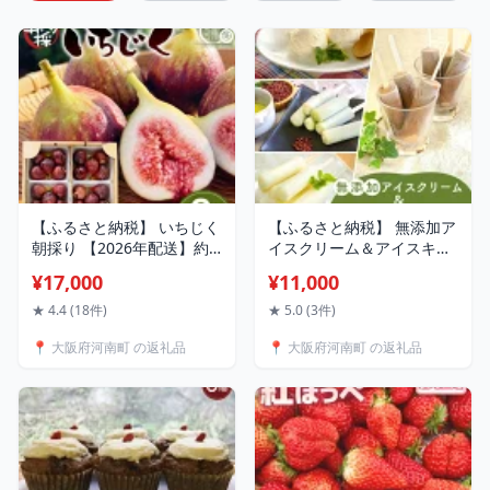
【ふるさと納税】 いちじく
【ふるさと納税】 無添加ア
朝採り 【2026年配送】約
イスクリーム＆アイスキャ
2kg ／ 無花果 イチジク フ
ンデーセット ／ チョコ 宇
¥17,000
¥11,000
ルーツ くだもの 果物 果実
治金時 ミルク 濃厚 濃厚 ま
朝採れ 新鮮 ジューシー 甘
ろやか こだわりアイス 高
★ 4.4 (18件)
★ 5.0 (3件)
い 朝取り 大容量 味わい 食
級アイス 贅沢スイーツ 冷
📍 大阪府河南町 の返礼品
📍 大阪府河南町 の返礼品
べ比べ 旬 冷蔵配送 季節限
たいお菓子 アイス ふるさ
定 自然の甘さ 産直 農家直
と納税特産品 ギフト お取
送 河南町産 大阪 特産品 送
り寄せ アイスキャンデー
料無料 大阪府 No.141
夏のスイーツ 送料無料 大
阪府 No.129