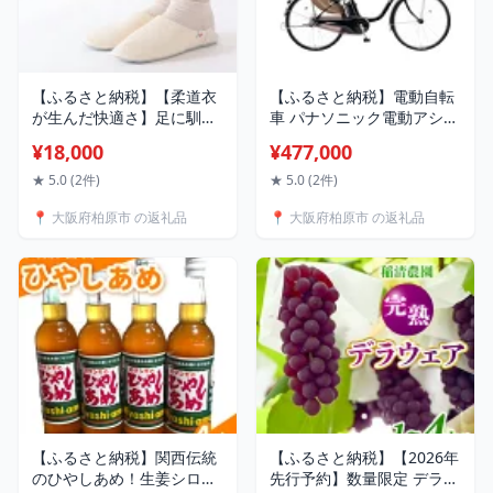
【ふるさと納税】【柔道衣
【ふるさと納税】電動自転
が生んだ快適さ】足に馴染
車 パナソニック電動アシス
み、洗濯機で洗える2WAY
ト自転車 ビビ・DX 26イン
¥18,000
¥477,000
ルームシューズ「バブーシ
チ オニキスブラック BE-
ュ」（生成｜Sサイズ）
FD633B ロングセラー 3段
★ 5.0 (2件)
★ 5.0 (2件)
変速 バッテリー 快適装備
📍 大阪府柏原市 の返礼品
📍 大阪府柏原市 の返礼品
国産 2025年モデル お届
け：お届けまでに約3か月
～最大半年程度かかる場合
もございます。
【ふるさと納税】関西伝統
【ふるさと納税】【2026年
のひやしあめ！生姜シロッ
先行予約】数量限定 デラウ