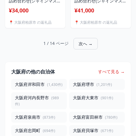
詰め合わせ(シャインマスカ
詰め合わせ(シャインマスカ
ット含む)2.0サイズ お届
ット含まず)4.0サイズ お
¥34,000
¥41,000
け：2026年9月中旬～9月下
届け：2026年9月中旬～9月
旬
下旬
📍 大阪府柏原市 の返礼品
📍 大阪府柏原市 の返礼品
1 / 14 ページ
次へ →
大阪府の他の自治体
すべて見る →
大阪府岸和田市
大阪府堺市
(1,430件)
(1,201件)
大阪府河内長野市
大阪府大東市
(989
(901件)
件)
大阪府泉南市
大阪府富田林市
(873件)
(780件)
大阪府忠岡町
大阪府貝塚市
(694件)
(671件)