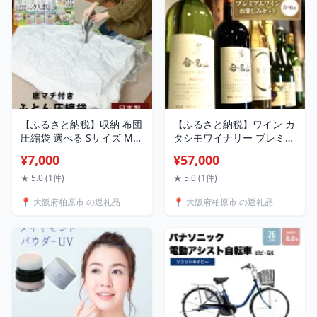
度)かかります。
【ふるさと納税】収納 布団
【ふるさと納税】ワイン カ
圧縮袋 選べる Sサイズ Mサ
タシモワイナリー プレミア
イズ Lサイズ LLサイズ XLサ
ムワイン 5～6本 詰め合わ
¥7,000
¥57,000
イズ 1箱 2箱 4箱 8箱 セッ
せ セット 酒 お酒 メルロー
ト 日本製 圧縮袋 圧縮 ふと
シャルドネ お楽しみ 国産
★ 5.0 (1件)
★ 5.0 (1件)
ん圧縮袋 収納袋 バルブ チ
アルコール
📍 大阪府柏原市 の返礼品
📍 大阪府柏原市 の返礼品
ャック 布団 ふとん 掛け 敷
き 毛布 枕 衣類 衣替え 大阪
柏原市 お届け：※入金確
認後1週間ほどで発送