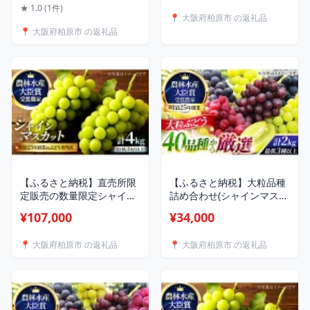
阪 カタシモワイナリー 酒
★ 1.0 (1件)
📍 大阪府柏原市 の返礼品
お酒 赤ワイン 国産 アルコ
📍 大阪府柏原市 の返礼品
ール
【ふるさと納税】直売所限
【ふるさと納税】大粒品種
定販売の数量限定シャイン
詰め合わせ(シャインマスカ
マスカット 4.0サイズ 7月
ット含む)2.0サイズ お届
¥107,000
¥34,000
下旬～8月上旬発送 お届
け：2026年7月下旬～8月上
け：2026年7月下旬～8月上
旬
📍 大阪府柏原市 の返礼品
📍 大阪府柏原市 の返礼品
旬