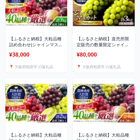
【ふるさと納税】大粒品種
【ふるさと納税】直売所限
詰め合わせ(シャインマスカ
定販売の数量限定シャイン
ット含まず)3.0サイズ お
マスカット 3.0サイズ 8月
¥38,000
¥80,000
届け：2026年9月中旬～9月
中旬～9月下旬発送 お届
下旬
け：2026年8月中旬～9月下
📍 大阪府柏原市 の返礼品
📍 大阪府柏原市 の返礼品
旬
【ふるさと納税】大粒品種
【ふるさと納税】大粒品種