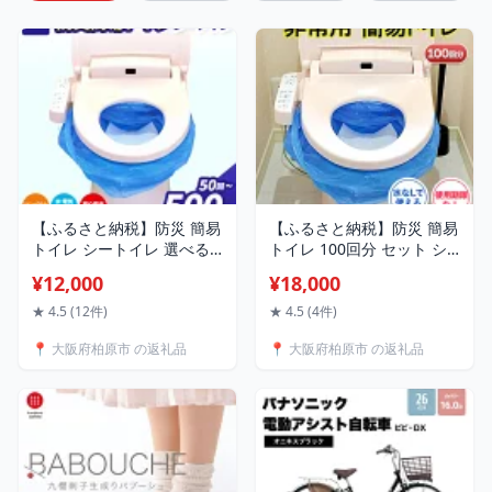
【ふるさと納税】防災 簡易
【ふるさと納税】防災 簡易
トイレ シートイレ 選べる
トイレ 100回分 セット シ
50回分 100回分 150回分
ートイレ 災害 断水 避難 地
¥12,000
¥18,000
200回分 300回分 500回分
震 お届け：※入金確認後1
セット 災害用 簡易 トイレ
週間ほどで発送
★ 4.5 (12件)
★ 4.5 (4件)
備蓄 凝固剤 非常用 トイレ
📍 大阪府柏原市 の返礼品
📍 大阪府柏原市 の返礼品
凝固剤 防災トイレ 災害用
トイレ 避難トイレ 防災グ
ッズ 防災用品 非常 お届
け：※入金確認後1週間ほど
で発送