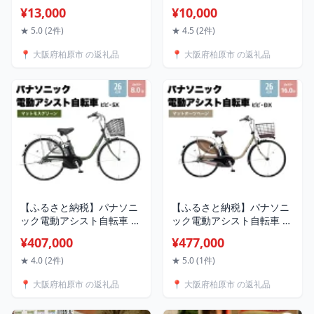
プとして冬は温活、夏は自
ェア 1kg 2kg 3kg 4kg 5房
¥13,000
¥10,000
家製クラフトジンジャーエ
～20房前後 6月下旬～7月
ールに大活躍！ カタシモ
下旬発送｜特選 期間限定
★ 5.0 (2件)
★ 4.5 (2件)
ひやしあめ 4本 セット カタ
ぶどう 葡萄 フルーツ 果物
📍 大阪府柏原市 の返礼品
📍 大阪府柏原市 の返礼品
シモワイナリー ジュース
くだもの 人気 贈答用 ギフ
飲料 飲み物 ドリンク 希釈
ト 種なし 旬 新鮮 家庭用 プ
用ドリンク ご当地 ご当地
レゼント 贅沢 甘い お届
グルメ 大阪名物 冷やしあ
け：6月下旬～7月下旬発送
め 柏原市
【ふるさと納税】パナソニ
【ふるさと納税】パナソニ
ック電動アシスト自転車 ビ
ック電動アシスト自転車 ビ
ビ・SX26インチ マットモ
ビ・DX 26インチ マットオ
¥407,000
¥477,000
スグリーン BE-FS633G2 3
ーツベージュ BE-FD633T2
段変速 バッテリー 国産
3段変速 バッテリー 国産
★ 4.0 (2件)
★ 5.0 (1件)
2025年モデル お届け：
2025年モデル 国産フレー
📍 大阪府柏原市 の返礼品
📍 大阪府柏原市 の返礼品
お届けまでに約3か月～最
ム 街乗り お届け：※お届
大半年程度かかる場合もご
けまでに3か月程度(お申し
ざいます。
込み状況によっては半年程