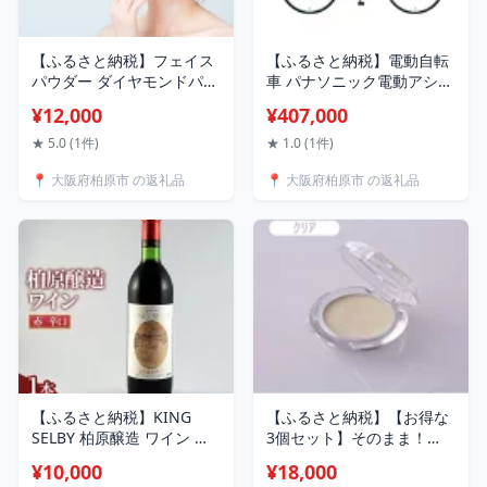
【ふるさと納税】フェイス
【ふるさと納税】電動自転
パウダー ダイヤモンドパウ
車 パナソニック電動アシス
ダーUV 727 化粧品 コスメ
ト自転車 ビビ・SX26イン
¥12,000
¥407,000
メイク UV 美容 パウダー ル
チ ソリッドネイビー BE-
ースパウダー おしろい ツ
FS633V 自転車 3段変速 国
★ 5.0 (1件)
★ 1.0 (1件)
ヤ肌 キラキラ
産 2025年モデル 使いやす
📍 大阪府柏原市 の返礼品
📍 大阪府柏原市 の返礼品
い バッテリー お届け：※
お届けまでに3か月程度(お
申し込み状況によっては半
年程度)かかります。
【ふるさと納税】KING
【ふるさと納税】【お得な
SELBY 柏原醸造 ワイン 赤
3個セット】そのまま！
辛口 1本(720ml) 赤ワイン
plusふたえ記憶シャドウク
¥10,000
¥18,000
辛口 ミディアムボディ 大
リーム3g クリア