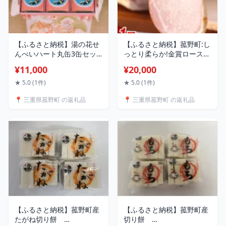
【ふるさと納税】湯の花せ
【ふるさと納税】菰野町:し
んべいハート丸缶3缶セッ
っとり柔らか!金賞ロースハ
ト_ せんべい 煎餅 和菓子
ム【配送不可地域：離島】
¥11,000
¥20,000
スイーツ 菓子 詰め合わせ
【1306541】
三重県 菰野町 美味しい 人
★ 5.0 (1件)
★ 5.0 (1件)
気 おすすめ ギフト 送料無
📍 三重県菰野町 の返礼品
📍 三重県菰野町 の返礼品
料 【1269628】
【ふるさと納税】菰野町産
【ふるさと納税】菰野町産
たがね切り餅
切り餅