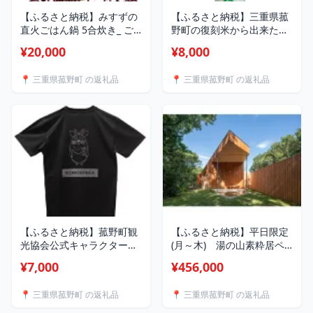
【ふるさと納税】みすずの
【ふるさと納税】三重県菰
直火ごはん鍋 5合炊き_ ご
野町の復刻米から出来た日
はん鍋 炊飯鍋 直火 5合炊き
本酒「竹成(たけなり)」
¥20,000
¥8,000
調理器具 ご飯 美味しい 人
【1423837】
気 おすすめ 送料無料
📍 三重県菰野町 の返礼品
📍 三重県菰野町 の返礼品
【1524541】
【ふるさと納税】菰野町観
【ふるさと納税】平日限定
光協会公式キャラクター
(月～木) 湯の山素粋居ペ
「こもしか」Tシャツ(Mサ
ア宿泊券(夕食:アルケッチ
¥7,000
¥456,000
イズ)【1419097】
ァーノ)【1419041】
📍 三重県菰野町 の返礼品
📍 三重県菰野町 の返礼品