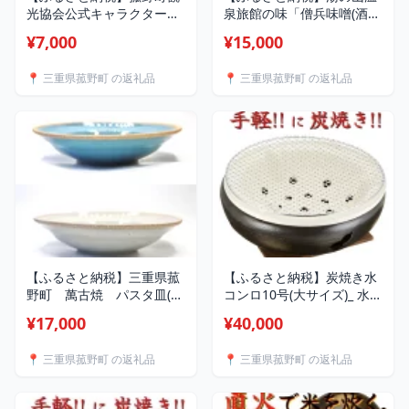
光協会公式キャラクター
泉旅館の味「僧兵味噌(酒粕
「こもしか」Tシャツ(Lサイ
なし)」800g×3袋セット
¥7,000
¥15,000
ズ)【1419100】
【1511751】
📍 三重県菰野町 の返礼品
📍 三重県菰野町 の返礼品
【ふるさと納税】三重県菰
【ふるさと納税】炭焼き水
野町 萬古焼 パスタ皿(ブ
コンロ10号(大サイズ)_ 水コ
ルー・グレー)セット_ 萬古
ンロ 炭焼き 七輪 卓上 コン
¥17,000
¥40,000
焼 パスタ皿 食器 陶器 ペア
ロ キャンプ アウトドア 調
セット 三重県 菰野町 テー
理器具 萬古焼 人気 おすす
📍 三重県菰野町 の返礼品
📍 三重県菰野町 の返礼品
ブルウェア 人気 おすすめ
め 送料無料 【1524548】
ギフト 送料無料
【1268887】