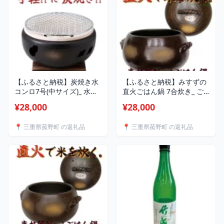
【ふるさと納税】炭焼き水
【ふるさと納税】みすずの
コンロ7号(中サイズ)_ 水コ
直火ごはん鍋 7合炊き_ ご
ンロ 炭焼き 七輪 卓上 コン
はん鍋 炊飯鍋 直火 7合炊き
¥28,000
¥28,000
ロ キャンプ アウトドア 調
調理器具 ご飯 美味しい 人
理器具 萬古焼 人気 おすす
気 おすすめ 送料無料
📍 三重県菰野町 の返礼品
📍 三重県菰野町 の返礼品
め 送料無料 【1524546】
【1524544】