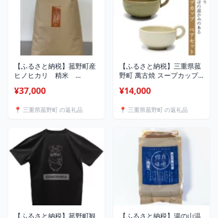
【ふるさと納税】菰野町産
【ふるさと納税】三重県菰
ヒノヒカリ 精米
野町 萬古焼 スープカップ
10kg【1681941】
(ビードロ・アイボリー) ペ
¥37,000
¥14,000
アセット_ 萬古焼 スープカ
ップ 食器 陶器 ペアセット
📍 三重県菰野町 の返礼品
📍 三重県菰野町 の返礼品
三重県 菰野町 テーブルウ
ェア 人気 おすすめ ギフト
送料無料 【1458414】
【ふるさと納税】菰野町観
【ふるさと納税】湯の山温