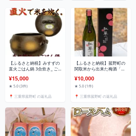
【ふるさと納税】みすずの
【ふるさと納税】菰野町の
直火ごはん鍋 3合炊き_ ご
関取米から出来た梅酒「紅
はん鍋 炊飯鍋 直火 3合炊き
翠(こうすい)」
¥15,000
¥10,000
調理器具 ご飯 美味しい 人
【1423839】
気 おすすめ 送料無料
★ 5.0 (3件)
★ 5.0 (1件)
【1523146】
📍 三重県菰野町 の返礼品
📍 三重県菰野町 の返礼品