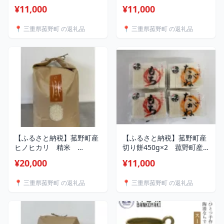
450g×4【1682337】
450g×4【1681945】
¥11,000
¥11,000
📍 三重県菰野町 の返礼品
📍 三重県菰野町 の返礼品
【ふるさと納税】菰野町産
【ふるさと納税】菰野町産
ヒノヒカリ 精米
切り餅450g×2 菰野町産
5kg【1681937】
たがね切り餅
¥20,000
¥11,000
450g×2【1681968】
📍 三重県菰野町 の返礼品
📍 三重県菰野町 の返礼品