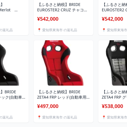
税】
【ふるさと納税】BRIDE
【ふるさと納税
Merlot
EUROSTER2 CRUZ チャコー
EUROSTER2
不可地域：離
ルグレー(自動車用シー
(自動車用シー
¥542,000
¥542,000
2】
ト)E54KSN【1249985】
ト)E54ASN【
 の返礼品
📍 愛知県東海市 の返礼品
📍 愛知県東海
BRIDE
【ふるさと納税】BRIDE
【ふるさと納税
 ブラック(自動車
ZETA4 FRP レッド(自動車用
ZETA4 FR
シー
レーシングシー
ゴ(自動車用
¥497,000
¥538,000
249981】
ト)HA1BSF【1249982】
ト)HA1GSF【
 の返礼品
📍 愛知県東海市 の返礼品
📍 愛知県東海