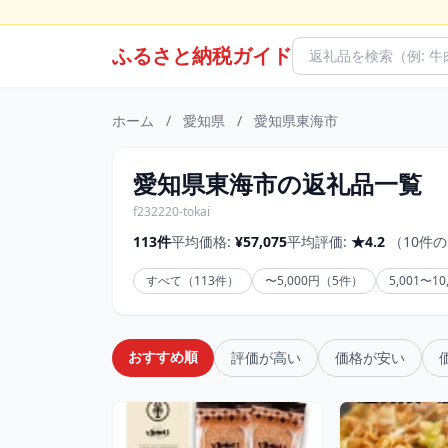
ふるさと納税ガイド
ホーム
/
愛知県
/
愛知県東海市
愛知県東海市の返礼品一覧
f232220-tokai
113件
平均価格:
¥57,075
平均評価:
★4.2
（10件
すべて（113件）
〜5,000円（5件）
5,001〜1
おすすめ順
評価が高い
価格が安い