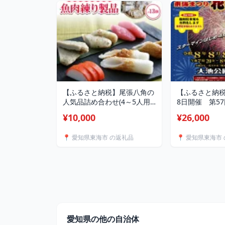
【ふるさと納税】尾張八角の
【ふるさと納税
人気品詰め合わせ(4～5人用)
8日開催 第5
【配送不可地域：離島】
花火大会【有料
¥10,000
¥26,000
【1209854】
ス席4名定員)】【
📍 愛知県東海市 の返礼品
📍 愛知県東海市
愛知県の他の自治体