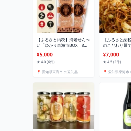
【ふるさと納税】海老せんべ
【ふるさと納
い「ゆかり東海市BOX」8枚
のこだわり麺
入×2袋【1215793】
ソース焼きそば
¥5,000
¥7,000
ベツ入り)お試し
凍【配送不可
★ 4.0 (6件)
★ 4.5 (2件)
【1404609】
📍 愛知県東海市 の返礼品
📍 愛知県東海市