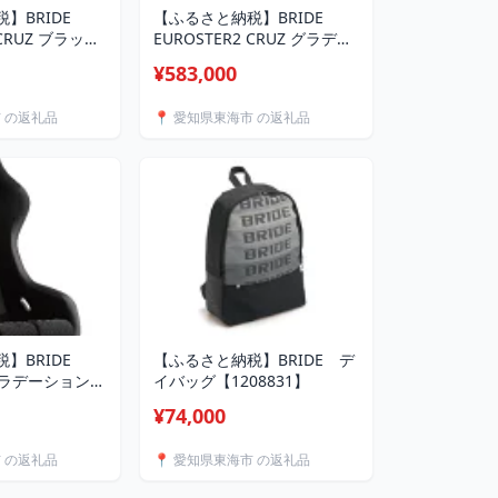
】BRIDE
【ふるさと納税】BRIDE
 CRUZ ブラック
EUROSTER2 CRUZ グラデー
ションロゴ(自動車用シー
¥583,000
1249984】
ト)E54GSN【1249983】
市 の返礼品
📍 愛知県東海市 の返礼品
】BRIDE
【ふるさと納税】BRIDE デ
P グラデーションロ
イバッグ【1208831】
レーシングシー
¥74,000
1249980】
市 の返礼品
📍 愛知県東海市 の返礼品