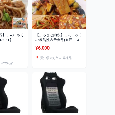
税】こんにゃく
【ふるさと納税】こんにゃく
8031】
の機能性表示食品(血圧・ス
トレス)【1246668】
¥6,000
📍 愛知県東海市 の返礼品
市 の返礼品