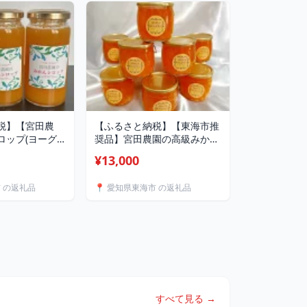
税】【宮田農
【ふるさと納税】【東海市推
ロップ(ヨーグ
奨品】宮田農園の高級みかん
本入
ゼリー 8個入【1420691】
¥13,000
市 の返礼品
📍 愛知県東海市 の返礼品
すべて見る →