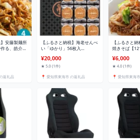
税】安藤製麺所
【ふるさと納税】海老せんべ
【ふるさと納
で作る、皓介の
い「ゆかり」56枚入
焼きそば【121
(豚肉・キャ
【1215795】
¥20,000
¥6,000
4食分 CAS冷
地域：離島】
★ 5.0 (1件)
★ 4.0 (1件)
 の返礼品
📍 愛知県東海市 の返礼品
📍 愛知県東海