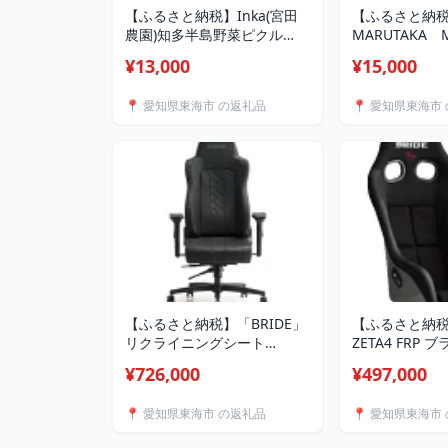
【ふるさと納税】Inka(宮田
【ふるさと納
農園)知多半島野菜ピクル
MARUTAKA 
ス 4本入【1708699】
2025【配送
¥13,000
¥15,000
島】【171186
📍 愛知県東海市 の返礼品
📍 愛知県東海市
【ふるさと納税】「BRIDE」
【ふるさと納税】
リクライニングシート
ZETA4 FRP
【ZAOU】・マルチキャスタ
用レーシング
¥726,000
¥497,000
ーPRO セット【1208830】
ト)HA1ASF【1
📍 愛知県東海市 の返礼品
📍 愛知県東海市