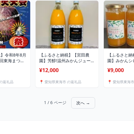
】令和8年8月
【ふるさと納税】【宮田農
【ふるさと納
7回東海まつり
園】芳醇!温州みかんジュー
園】みかんシ
観覧席1席(マ
ス 1000ml×2本
ルトソース)3
¥12,000
¥9,000
1747265】
【1395107】
【1297679】
 の返礼品
📍 愛知県東海市 の返礼品
📍 愛知県東海
1 / 6 ページ
次へ →