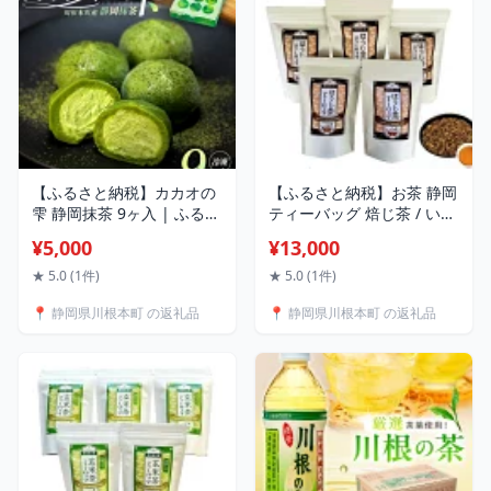
【ふるさと納税】カカオの
【ふるさと納税】お茶 静岡
雫 静岡抹茶 9ヶ入 | ふるさ
ティーバッグ 焙じ茶 / いり
と納税 ふるさと 静岡県 川
たて焙じ茶 紐付きティーバ
¥5,000
¥13,000
根本町 菓子 カカオの雫 チ
ッグ5袋 | ふるさと納税 ふ
ョコレート 抹茶味 冷凍 送
るさと 静岡県 川根本町 焙
★ 5.0 (1件)
★ 5.0 (1件)
料無料
じ茶 ティーバッグ 水出し
📍 静岡県川根本町 の返礼品
📍 静岡県川根本町 の返礼品
送料無料