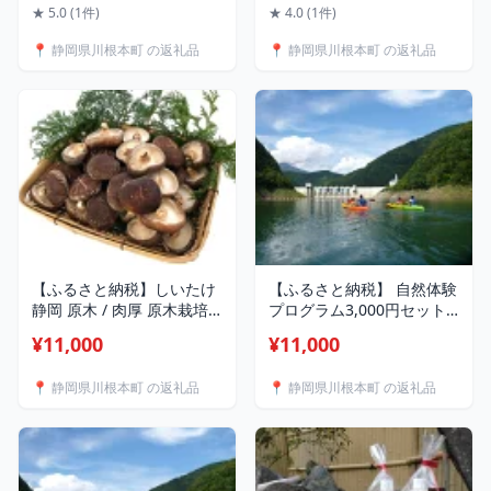
るさと 静岡県 川根本町 地
さと納税 ふるさと 静岡県
★ 5.0 (1件)
★ 4.0 (1件)
場産 加工品 セット 送料無
川根本町 ロッジ風 民宿 宿
📍 静岡県川根本町 の返礼品
📍 静岡県川根本町 の返礼品
料
泊券 ペア宿泊券 体験 カヌ
ー ドライフラワー作り
【ふるさと納税】しいたけ
【ふるさと納税】 自然体験
静岡 原木 / 肉厚 原木栽培
プログラム3,000円セット /
生しいたけ
自然体験 静岡 川根本町 エ
¥11,000
¥11,000
コティかわね いつでもおい
で四季の郷 川根本町
📍 静岡県川根本町 の返礼品
📍 静岡県川根本町 の返礼品