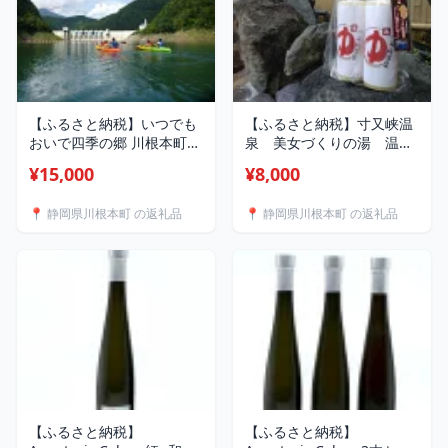
【ふるさと納税】いつでも
【ふるさと納税】寸又峡温
おいで四季の郷 川根本町セ
泉 美女づくりの湯 温泉
ット / 体験 ツーリズム エ
パック
¥15,000
¥8,000
コツーリズム グリーンツー
リズム 自然 暮らし 癒し 川
📍 静岡県川根本町 の返礼品
📍 静岡県川根本町 の返礼品
根 川根本町
【ふるさと納税】
【ふるさと納税】