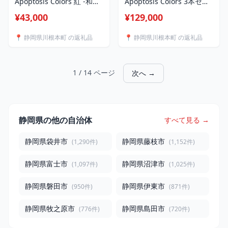
Apoptosis Colors 紅 -和紅
Apoptosis Colors 3本セッ
茶-
ト
¥43,000
¥129,000
📍 静岡県川根本町 の返礼品
📍 静岡県川根本町 の返礼品
1 / 14 ページ
次へ →
静岡県の他の自治体
すべて見る →
静岡県袋井市
静岡県藤枝市
(1,290件)
(1,152件)
静岡県富士市
静岡県沼津市
(1,097件)
(1,025件)
静岡県磐田市
静岡県伊東市
(950件)
(871件)
静岡県牧之原市
静岡県島田市
(776件)
(720件)