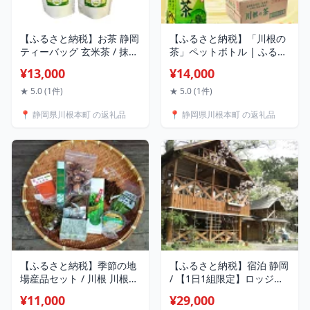
【ふるさと納税】お茶 静岡
【ふるさと納税】「川根の
ティーバッグ 玄米茶 / 抹茶
茶」ペットボトル | ふるさ
入り玄米茶 紐付きティーバ
と納税 ふるさと 静岡県 川
¥13,000
¥14,000
ッグ5袋 | ふるさと納税 ふ
根本町 川根茶 緑茶 一番摘
るさと 静岡県 川根本町 玄
み ペットボトル 送料無料
★ 5.0 (1件)
★ 5.0 (1件)
米茶 ティーバッグ 抹茶入
📍 静岡県川根本町 の返礼品
📍 静岡県川根本町 の返礼品
り 水出し 送料無料
【ふるさと納税】季節の地
【ふるさと納税】宿泊 静岡
場産品セット / 川根 川根茶
/ 【1日1組限定】ロッジ風
しいたけ 羊羹 よもぎ 餅 南
農家民宿「ともしび」ペア
¥11,000
¥29,000
蛮 味噌 | ふるさと納税 ふ
宿泊券（素泊まり） | ふる