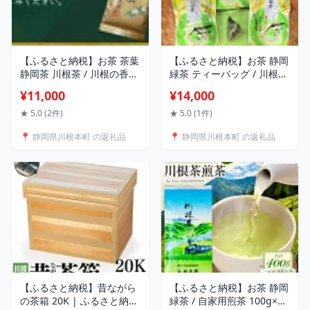
【ふるさと納税】お茶 茶葉
【ふるさと納税】お茶 静岡
静岡茶 川根茶 / 川根の香
緑茶 ティーバッグ / 川根本
100g袋5本 | ふるさと納税
町産川根銘茶 農家ならでは
¥11,000
¥14,000
ふるさと 静岡県 川根本町
三角網でよく出る本格煎茶
静岡茶 川根茶 新茶 煎茶 川
ティーバック5本
★ 5.0 (2件)
★ 5.0 (1件)
根の香 送料無料
📍 静岡県川根本町 の返礼品
📍 静岡県川根本町 の返礼品
【ふるさと納税】昔ながら
【ふるさと納税】お茶 静岡
の茶箱 20K | ふるさと納税
緑茶 / 自家用煎茶 100g×4