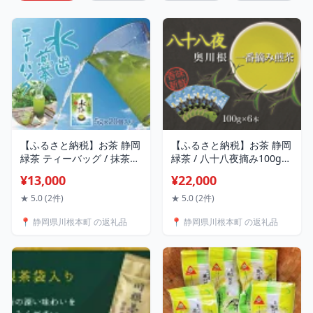
【ふるさと納税】お茶 静岡
【ふるさと納税】お茶 静岡
緑茶 ティーバッグ / 抹茶入
緑茶 / 八十八夜摘み100g×6
り水出し煎茶ティーバッグ
本 | ふるさと納税 ふるさと
¥13,000
¥22,000
5袋 | ふるさと納税 ふるさ
静岡県 川根本町 静岡茶 川
と 静岡県 川根本町 静岡茶
根茶 煎茶 八十八夜摘み 送
★ 5.0 (2件)
★ 5.0 (2件)
川根茶 煎茶 抹茶 水出し テ
料無料
📍 静岡県川根本町 の返礼品
📍 静岡県川根本町 の返礼品
ィーバッグ 送料無料