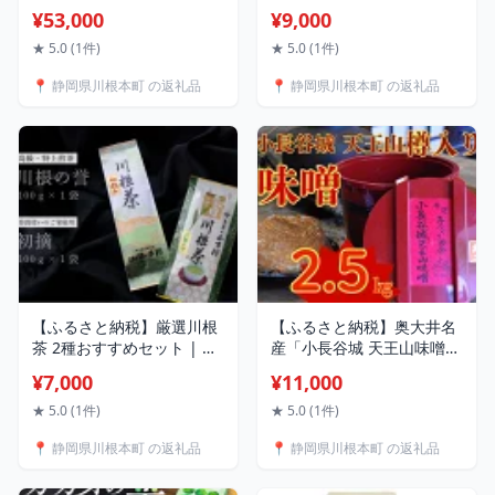
ふるさと 静岡県 川根本町
| ふるさと納税 ふるさと 静
¥53,000
¥9,000
茶箱 前田工房 防湿 米びつ
岡県 川根本町 静岡茶 川根
収納 保管 カメラ コーヒー
茶 新茶 煎茶 自家用 送料無
★ 5.0 (1件)
★ 5.0 (1件)
手作り 送料無料
料
📍 静岡県川根本町 の返礼品
📍 静岡県川根本町 の返礼品
【ふるさと納税】厳選川根
【ふるさと納税】奥大井名
茶 2種おすすめセット | ふ
産「小長谷城 天王山味噌」
るさと納税 ふるさと 静岡
2.5kg 樽入り | ふるさと納
¥7,000
¥11,000
県 川根本町 静岡茶 川根茶
税 ふるさと 静岡県 川根本
新茶 川根の誉 初摘 送料無
町 田舎みそ 米糀みそ 奥大
★ 5.0 (1件)
★ 5.0 (1件)
料
井名産 小長谷城 天王山味
📍 静岡県川根本町 の返礼品
📍 静岡県川根本町 の返礼品
噌 送料無料