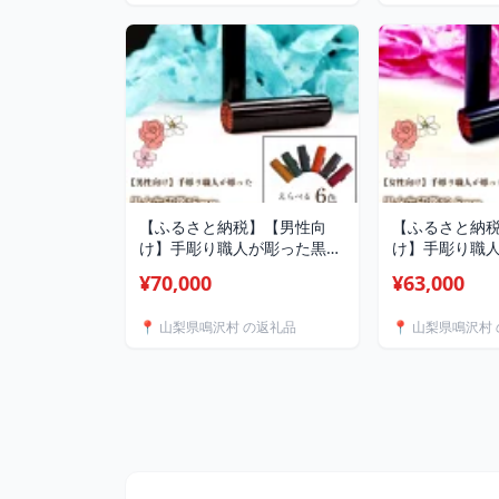
ン 女性 レディース 山梨県 鳴
ン 女性 レディ
沢村 送料無料 NSAB003
沢村 送料無料 N
【ふるさと納税】【男性向
【ふるさと納
け】手彫り職人が彫った黒水
け】手彫り職
牛印鑑15mm イタリアンレ
牛印鑑13.5m
¥70,000
¥63,000
ザ－花柄入り印鑑ケース付き
ザ－花柄入り
ふるさと納税 印鑑 黒水牛 は
ふるさと納税 
📍 山梨県鳴沢村 の返礼品
📍 山梨県鳴沢村
んこ 実印 認印 銀行印 イタリ
んこ 実印 認印
アンレザー 印鑑ケース付 花
アンレザー 印
柄 15mm 男性向け 山梨県 鳴
柄 13.5mm 
沢村 送料無料 NST014
鳴沢村 送料無料 