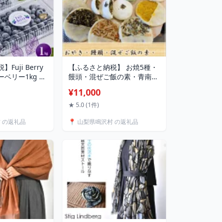
uji Berry
【ふるさと納税】 お焼5種・
ベリー1kg ふ
饅頭・混ぜご飯の素・青南蛮
ルーベリー 冷
味噌セットふるさと納税 お
¥11,000
山梨県 鳴沢村 送
やき お焼き 饅頭 まんじゅう
08
おやつ ごはん 混ぜご飯の素
★ 5.0 (1件)
味噌 みそ 惣菜 山梨県 鳴沢村
村 の返礼品
📍 山梨県鳴沢村 の返礼品
送料無料 NSR005