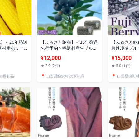
】＜26年発送
【ふるさと納税】＜26年発送
【ふるさと納税】F
沢村産あまー
先行予約＞鳴沢村産生ブルー
急速冷凍ブルー
5本 ふるさと
ベリー400g×2パック ふるさ
るさと納税 ブ
¥12,000
¥15,000
こし トウモロ
と納税 ブルーベリー 生ブル
凍 おいしい 
菜 山梨県 鳴沢
ーベリー フルーツ 山梨県 鳴
料無料 NSAA0
★ 5.0 (2件)
★ 5.0 (1件)
J017
沢村 送料無料 NSJ033
 の返礼品
📍 山梨県鳴沢村 の返礼品
📍 山梨県鳴沢