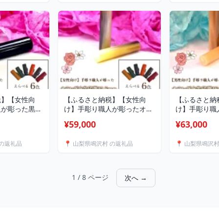
ース 山梨県 鳴
女性 レディース 山梨県 鳴沢
チケット チケッ
SAB002
村 送料無料 NSAB001
税】【女性向
【ふるさと納税】【女性向
【ふるさと納
人が彫った黒水
け】手彫り職人が彫ったオラ
け】手彫り職
m イタリアンレ
ンダ水牛印鑑13.5mm イタリ
ンダ水牛印鑑1
¥59,000
¥63,000
印鑑ケース付き
アンレザ－花柄入り印鑑ケー
アンレザ－花
印鑑 黒水牛 は
ス付き ふるさと納税 印鑑 水
ス付き ふるさ
 の返礼品
📍 山梨県鳴沢村 の返礼品
📍 山梨県鳴沢
 銀行印 イタリ
牛 はんこ 実印 認印 銀行印
牛 はんこ 実
鑑ケース付 花
イタリアンレザー 印鑑ケー
イタリアンレ
女性向け 山梨県
ス付 花柄 13.5mm 女性向け
ス付 花柄 15
NST012
山梨県 鳴沢村 送料無料
梨県 鳴沢村 
1 / 8 ページ
次へ →
NST010
NST008