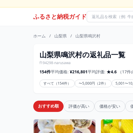
ふるさと納税ガイド
ホーム
/
山梨県
/
山梨県鳴沢村
山梨県鳴沢村の返礼品一覧
f194298-narusawa
154件
平均価格:
¥216,801
平均評価:
★4.6
（17件
すべて（154件）
〜5,000円（2件）
5,001〜1
おすすめ順
評価が高い
価格が安い