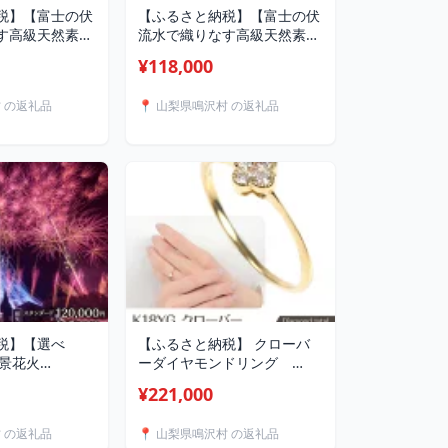
税】【富士の伏
【ふるさと納税】【富士の伏
す高級天然素材
流水で織りなす高級天然素材
ルクカシミヤ
ストール】スティグ・リンド
¥118,000
ストール ブラウ
ベリ ポテリー グレー ふ
税 ストール お
るさと納税 ストール おしゃ
村 の返礼品
📍 山梨県鳴沢村 の返礼品
材 シルク カシ
れ 高級素材 ファッション 女
ョン 女性 レデ
性 レディース 山梨県 鳴沢村
 鳴沢村 送料無
送料無料 NSAB004
税】【選べ
【ふるさと納税】 クローバ
絶景花火
ーダイヤモンドリング
2026～日本の極
0.15CT R3989DI-Y
¥221,000
”観覧チケット
NSAN003
山梨県 鳴沢村
村 の返礼品
📍 山梨県鳴沢村 の返礼品
花火 花火 観覧