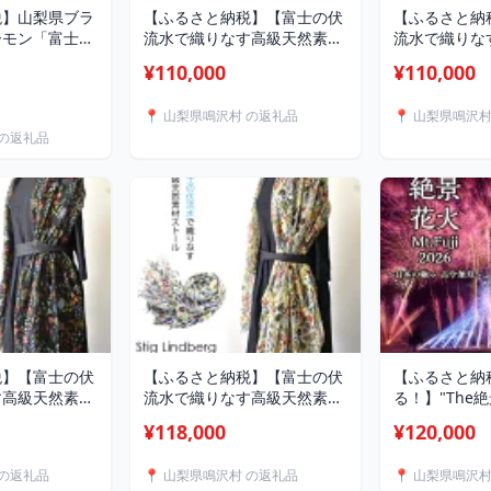
税】山梨県ブラ
【ふるさと納税】【富士の伏
【ふるさと納
ーモン「富士の
流水で織りなす高級天然素材
流水で織りな
本セット ふる
ストール】シルクカシミヤ
ストール】シ
¥110,000
¥110,000
ン 鮭 さけ し
「Frame」ストール パープ
「Frame」
 鳴沢村 送料無
ル ふるさと納税 ストール お
ン ふるさと納
📍 山梨県鳴沢村 の返礼品
📍 山梨県鳴沢
しゃれ 高級素材 シルク カシ
しゃれ 高級素
 の返礼品
ミヤ ファッション 女性 レデ
ミヤ ファッシ
ィース 山梨県 鳴沢村 送料無
ィース 山梨県
料 NSAB006
料 NSAB005
税】【富士の伏
【ふるさと納税】【富士の伏
【ふるさと納
す高級天然素材
流水で織りなす高級天然素材
る！】"The
ティグ・リンド
ストール】スティグ・リンド
『Mt.Fuji』
¥118,000
¥120,000
リウム ネイビ
ベリ ハーバリウム シロ
み古今無双～
税 ストール お
ふるさと納税 ストール おし
ふるさと納税 
 の返礼品
📍 山梨県鳴沢村 の返礼品
📍 山梨県鳴沢
材 ファッショ
ゃれ 高級素材 ファッション
送料無料 絶景