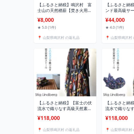
【ふるさと納税】鳴沢村 富
【ふるさと納
士山の天然楢薪【焚き火用】
ンド最高級サ
ふるさと納税 人気 おすすめ
介」の丸ごと1
¥8,000
¥44,000
ランキング 薪 楢 焚き火 燃料
さと納税 サーモ
キャンプ 富士山 山梨県 鳴沢
ゃけ 魚 山梨県
★ 5.0 (1件)
★ 4.0 (1件)
村 送料無料 NSAC001
料 NSS002
📍 山梨県鳴沢村 の返礼品
📍 山梨県鳴沢村
【ふるさと納税】【富士の伏
【ふるさと納
流水で織りなす高級天然素材
流水で織りな
ストール】スティグ・リンド
ストール】ス
¥118,000
¥118,000
ベリ ポテリー マルチカラ
ベリ ハーバ
ー ふるさと納税 ストール お
ー ふるさと納
📍 山梨県鳴沢村 の返礼品
📍 山梨県鳴沢村
しゃれ 高級素材 ファッショ
しゃれ 高級素