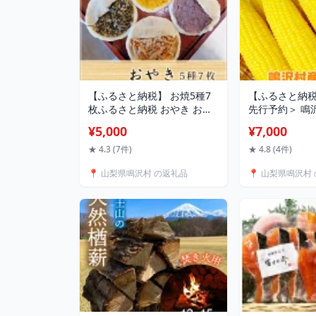
【ふるさと納税】 お焼5種7
【ふるさと納税
枚ふるさと納税 おやき お焼
先行予約＞ 鳴
き おやつ ごはん 惣菜 山梨県
いとうもろこし
¥5,000
¥7,000
鳴沢村 送料無料 NSR001
納税 とうもろ
コシ コーン 野
★ 4.3 (7件)
★ 4.8 (4件)
村 送料無料 NS
📍 山梨県鳴沢村 の返礼品
📍 山梨県鳴沢村