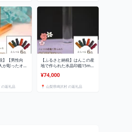
ト NSAR001
税】【男性向
【ふるさと納税】はんこの産
人が彫ったオラ
地で作られた水晶印鑑15mm
5mm イタリ
イタリアンレザ－花柄入り印
¥74,000
柄入り印鑑ケー
鑑ケース付き ふるさと納税
と納税 印鑑 水
印鑑 水晶 はんこ 実印 認印
村 の返礼品
📍 山梨県鳴沢村 の返礼品
印 認印 銀行印
銀行印 イタリアンレザー 印
ザー 印鑑ケー
鑑ケース付 花柄 15mm 山梨
mm 男性向け 山
県 鳴沢村 送料無料 NST006
送料無料