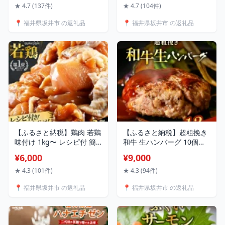
子 お土産 おもたせ 手土産
送】【選べる内容量・精米
★ 4.7 (137件)
★ 4.7 (104件)
バームクーヘン おやつ デ
方法・配送回数】 〜福井県
📍 福井県坂井市 の返礼品
📍 福井県坂井市 の返礼品
ザート 洋菓子 お取り寄せ
産米・こだわりの精米対
グルメ チーズケーキ 西洋
応〜 お米 定期便 無洗米 玄
菓子倶楽部】
米 白米 6ヶ月 12ヶ月 5キロ
10キロ コスパ 産地直送
【ふるさと納税】鶏肉 若鶏
【ふるさと納税】超粗挽き
味付け 1kg〜 レシピ付 簡
和牛 生ハンバーグ 10個〜
単調理【国産 鶏肉 味付
(1個：120g) ソース付き
¥6,000
¥9,000
き】焼肉用 むね・もも
【選べる内容量：10個 / 14
【選べる内容量 1キロ 2キ
個】 牛肉の食感が凄い！食
★ 4.3 (101件)
★ 4.3 (94件)
ロ 3キロ】使いやすい とり
べ応えたっぷり 超粗挽きの
📍 福井県坂井市 の返礼品
📍 福井県坂井市 の返礼品
肉 お家ごはん 若鳥 むね肉
ハンバーグ 牛肉 豚肉 和牛
もも肉 ムネ モモ 冷凍 チキ
黒毛和牛 国産 惣菜 焼くだ
ン 小分け カット済み
け おかず 人気 ジューシー