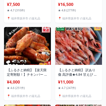
ジュ 240g 1個/2個 【選べ
40尾前後 天然・鮮度抜群！
¥7,500
¥16,500
る内容量】 (約4.5号：直径
【簡易包装抗菌紙箱・発泡
13cm) 【スイーツ お菓子
箱】【甘エビ 海老 エビ ア
★ 4.7 (310件)
★ 4.8 (277件)
洋菓子 お土産 ギフト 手土
マエビ あまえび 甘海老 殻
📍 福井県坂井市 の返礼品
📍 福井県坂井市 の返礼品
産 バウムクーヘン ギフト
付き 有頭 生食 刺身 冷凍 魚
贈り物 チーズケーキ 西洋
介類 産地直送 国産 人気】
菓子倶楽部】
【ふるさと納税】【楽天限
【ふるさと納税】 訳あり
定寄附額！】チキンバー 鶏
傷 高評価★4.84 甘えび 約
肉 唐揚げ 選べる内容量
1kg 漁船直送☆船内瞬間冷
¥4,000
¥11,000
500g〜2.5kg チキン棒味付
凍【海老 えび エビ アマエ
き 500g 1kg 1.5kg 2.5kg
ビ あまえび 甘海老 殻付き
★ 4.6 (251件)
★ 4.7 (247件)
サカイ・ミート からあげ
有頭 生食 刺身 冷凍 魚介類
📍 福井県坂井市 の返礼品
📍 福井県坂井市 の返礼品
から揚げ チキン お惣菜 味
魚貝類 産地直送 坂井市産
付け 鶏 鳥 おかず 小分け 人
福井県産 国産 三国 人気】
気 コスパ お試し 美味しい