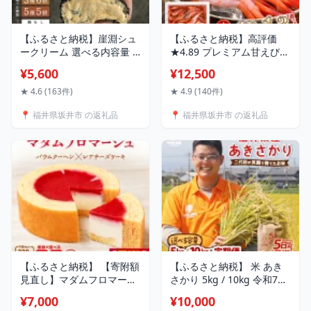
【ふるさと納税】崖淵シュ
【ふるさと納税】高評価
ークリーム 選べる内容量 (3
★4.89 プレミアム甘えび
個/5個/6個) 梱包材 (箱なし
(大サイズ) 約400g〜1.3kg
¥5,600
¥12,500
/ 化粧箱入) カスタード チ
(国産) 海の上で食べる味！
ョコ キャラメル 抹茶 シュ
漁船直送☆船内瞬間冷凍
★ 4.6 (163件)
★ 4.9 (140件)
ーアイス スイーツ おやつ
【甘エビ 海老 えび エビ ア
📍 福井県坂井市 の返礼品
📍 福井県坂井市 の返礼品
デザート 洋菓子 ご褒美ス
マエビ あまえび 甘海老 殻
イーツ ギフト プレゼント
付き 有頭 刺身 冷凍 産地直
黒いシュークリーム 福井
送 国産 三国 人気】
ご当地スイーツ 東尋坊
【ふるさと納税】 【寄附額
【ふるさと納税】 米 あき
見直し】マダムフロマージ
さかり 5kg / 10kg 令和7年
ュ 230g 1個/2個 (約4号：
産 / 令和8年産 【令和8年産
¥7,000
¥10,000
直径11cm) 【スイーツ お菓
は2026年9月下旬より発