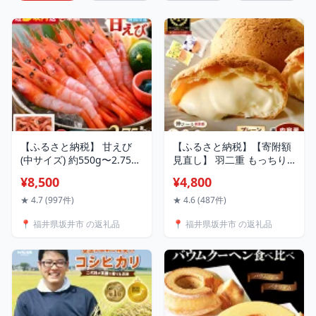
【ふるさと納税】 甘えび
【ふるさと納税】【寄附額
(中サイズ) 約550g〜2.75kg
見直し】 羽二重 もっちり
1箱：約40尾前後 天然・鮮
シュー 【累計100万個突
¥8,500
¥4,800
度抜群！【選べる内容量】
破！】プレーン 黒蜜きなこ
【抗菌紙箱・発泡箱】 アマ
6個/8個/12個/16個 【単
★ 4.7 (997件)
★ 4.6 (487件)
エビ 定期便 海鮮 新鮮 海老
品/定期便】 お菓子 スイー
📍 福井県坂井市 の返礼品
📍 福井県坂井市 の返礼品
えび エビ 冷凍 あまえび 甘
ツ シュークリーム デザー
海老 刺身 産地直送 魚介 お
ト お取り寄せ 洋菓子 焼菓
試し 国産 大容量
子 大量 お試し 詰め合わせ
人気スイーツ 個包装 西洋
菓子倶楽部