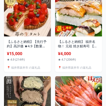
大容量 5000円以下
【ふるさと納税】【先行予
【ふるさと納税】 福井名
約】高評価 ★4.9【数量限
物！ 元祖 焼き鯖寿司 【選
定】サクサク食感 フレッシ
べる種類：元祖焼き鯖寿司
¥15,000
¥4,000
ュ苺タルトケーキ 5号：直
/ 梅焼き鯖寿司 / ゆず塩焼
径15cm (4～5人前) 850g
き鯖寿司】 サバ さば 魚 焼
★ 4.9 (214件)
★ 4.7 (206件)
【選べる発送月/内容/配送
き魚 魚介 惣菜 鯖 米 焼きさ
📍 福井県坂井市 の返礼品
📍 福井県坂井市 の返礼品
回数】 いちご 苺 ケーキ イ
ば 押し寿司 さば寿司 すし
チゴケーキ ホール 定期便
こしひかり ご当地グルメ
スイーツ フルーツケーキ
冷凍
焼菓子 洋菓子 贈答 ギフト
スリール