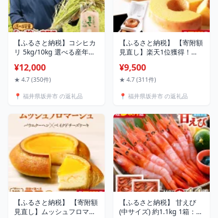
【ふるさと納税】コシヒカ
【ふるさと納税】 【寄附額
リ 5kg/10kg 選べる産年
見直し】楽天1位獲得！
【令和8年産は2026年9月中
ル・クプル バウムクーヘン
¥12,000
¥9,500
旬～10月上旬より順次発
食べ比べ2個セット【スイ
送】【選べる精米方法・配
ーツ お菓子 お土産 詰め合
★ 4.7 (350件)
★ 4.7 (311件)
送回数】 米 お米 定期便 5
わせ バームクーヘン おや
📍 福井県坂井市 の返礼品
📍 福井県坂井市 の返礼品
分づき 7分づき 無洗米 玄米
つ デザート 洋菓子 人気 セ
白米 6ヶ月 12ヶ月 5キロ
ット ギフト お取り寄せ 西
10キロ 産地直送
洋菓子倶楽部】
【ふるさと納税】 【寄附額
【ふるさと納税】 甘えび
見直し】ムッシュフロマー
(中サイズ) 約1.1kg 1箱：約