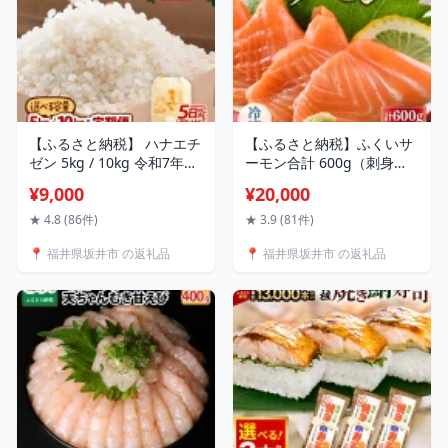
【ふるさと納税】 ハナエチ
【ふるさと納税】ふくいサ
ゼン 5kg / 10kg 令和7年産
ーモン合計 600g（刺身
/ 令和8年産 【令和8年産は
用）100g× 6パック 真空冷
¥9,000
¥20,000
2026年8月20日より順次発
凍【サーモン 鮭 刺身 さけ
送】 【選べる内容量・精米
サケ さかな 魚 人気 海鮮 海
★ 4.8 (86件)
★ 3.9 (81件)
方法・配送回数】 三国町
鮮食品 小分け お刺身用 生
📍 福井県坂井市 の返礼品
📍 福井県坂井市 の返礼品
産・こだわりの精米対応 米
食用 生食可 低脂肪 低カロ
お米 定期便 6ヶ月 12ヶ月
リー ヘルシー 冷凍 国産】
無洗米 玄米 白米 5キロ 10
キロ ふるさと納税米 産地
直送