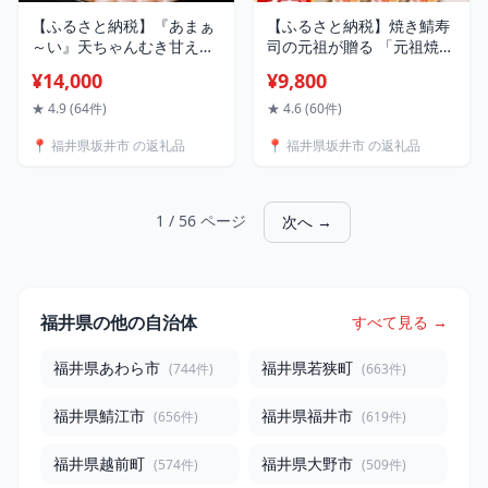
【ふるさと納税】『あまぁ
【ふるさと納税】焼き鯖寿
～い』天ちゃんむき甘えび
司の元祖が贈る 「元祖焼き
200g × 2袋 計400g 坂井市
鯖寿司」 3本セット 【選べ
¥14,000
¥9,800
産 福井県産 あまえび 甘え
る焼き鯖寿司の種類：元祖
び 国産 えび エビ 海老
/ 梅 / ゆず塩 / 〆鯖 / 西京味
★ 4.9 (64件)
★ 4.6 (60件)
噌 / めんたい / 照焼き】
📍 福井県坂井市 の返礼品
📍 福井県坂井市 の返礼品
【名物 惣菜 鯖 米 焼きさば
押し寿司 さば寿司 すし】
1 / 56 ページ
次へ →
福井県の他の自治体
すべて見る →
福井県あわら市
福井県若狭町
(744件)
(663件)
福井県鯖江市
福井県福井市
(656件)
(619件)
福井県越前町
福井県大野市
(574件)
(509件)