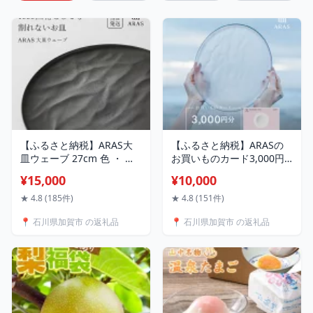
【ふるさと納税】ARAS大
【ふるさと納税】ARASの
皿ウェーブ 27cm 色 ・ 枚
お買いものカード3,000円
数が選べる 1枚 or 2枚 皿
分 ARAS エイラス 割れない
¥15,000
¥10,000
最短 当日 発送 大皿 プレー
うつわ 贈り物 ギフト カタ
ト 割れない 保証付き ARAS
ログギフト 1万円 10000円
★ 4.8 (185件)
★ 4.8 (151件)
エイラス 色が選べる 皿 食
aras ふるさと納税 F6P-
📍 石川県加賀市 の返礼品
📍 石川県加賀市 の返礼品
器 うつわ 贈り物 ギフト 新
2625
生活 父の日 母の日 1.5万円
3万円 15000円 30000円
F6P-2584var