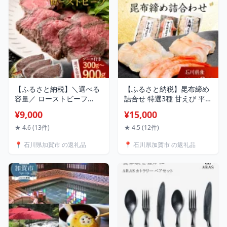
15000円 F6P-2026
【ふるさと納税】＼選べる
【ふるさと納税】昆布締め
容量／ ローストビーフ
詰合せ 特選3種 甘えび 平目
300g～900g 牛肉 牛 イベ
真鯛 無添加 昆布締め 甘エ
¥9,000
¥15,000
ント お祝い クリスマス お
ビ 海老 エビ えび ヒラメ ひ
正月 誕生日 パーティー 小
らめ 自然解凍 刺身 詰合せ
★ 4.6 (13件)
★ 4.5 (12件)
分け 便利 石川県 加賀市
おつまみ 肴 海産物 能登半
📍 石川県加賀市 の返礼品
📍 石川県加賀市 の返礼品
9000円 18000円 27000円
島地震復興支援 15000円
10000円 以下 F6P-
F6P-1891
2113var