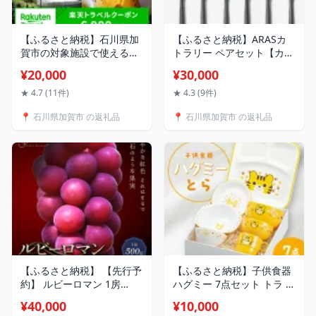
【ふるさと納税】石川県加
【ふるさと納税】ARASカ
賀市の対象施設で使える楽
トラリー ペアセット【カラ
天トラベルクーポン 寄附額
ーは5色よりお選びくださ
¥20,000
¥30,000
20,000円 6,000円分 楽天ト
い】色が選べる カトラリー
ラベル クーポン クーポン
セット フォーク スプーン
★ 4.7 (11件)
★ 4.3 (9件)
券 利用券 宿泊券 宿泊施設
ナイフ 割れない 保証付き
📍 石川県加賀市 の返礼品
📍 石川県加賀市 の返礼品
旅行 トラベル 宿泊 レジャ
ARAS エイラス 色が選べる
ー 20000円 2万円 能登半島
食器 贈り物 ギフト 新生活
地震復興支援 F6P-1830
父の日 母の日 3万円 30000
円 F6P-1728
【ふるさと納税】 【先行予
【ふるさと納税】子供食器
約】 ルビーロマン 1房
ハグミー 7点セット トラ 食
500g （2026年8月中旬〜9
器 セット お茶碗 汁碗 小丼
¥40,000
¥10,000
月上旬頃順次発送） ぶどう
コップ スナックプレート