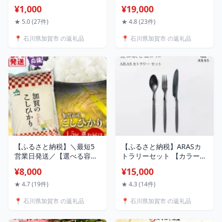
寄附受付 石川県加賀市災害
ット タンブラー 5個 セット
¥1,000
¥19,000
応援寄附金 返礼品はありま
320ml コップ 割れない 保
せん 能登半島地震 災害支
証書付き 贈り物 ギフト
★ 5.0 (27件)
★ 4.8 (23件)
援 応援 支援 返礼品無し
F6P-2018
📍 石川県加賀市 の返礼品
📍 石川県加賀市 の返礼品
F6P-XXXX
【ふるさと納税】＼最短5
【ふるさと納税】ARASカ
営業日発送／【選べる容
トラリーセット 【カラーは
量・定期便】 こしひかり
5色よりお選びください】
¥8,000
¥15,000
令和7年産 1.5kg 3kg 5kg
色が選べる カトラリー セ
10kg 1回 定期便 3回 3カ月
ット フォーク スプーン ナ
★ 4.7 (19件)
★ 4.3 (14件)
6カ月 精米 生活応援米 銘柄
イフ 割れない 保証付き
📍 石川県加賀市 の返礼品
📍 石川県加賀市 の返礼品
米 お米 米 ギフト 贈り物 グ
ARAS エイラス 色が選べる
ルメ 食品 復興応援米 F6P-
食器 贈り物 ギフト 新生活
2394var
父の日 母の日 1.5万円