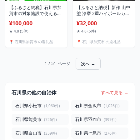
【ふるさと納税】石川県加
【ふるさと納税】新作 山中
賀市の対象施設で使える楽
塗 漆磨 2重ハイボールカッ
天トラベルクーポン 寄附額
プ 箔衣 金澤箔 拭き漆仕上
¥100,000
¥32,000
100,000円 30,000円分 クー
げ 約400ml コースター付
ポン券 利用券 宿泊券 宿泊
漆磨カップ 保温 保冷 コッ
★ 4.8 (5件)
★ 4.8 (5件)
施設 旅行 トラベル 宿泊 レ
プ カップ ビアカップ 贈答
📍 石川県加賀市 の返礼品
📍 石川県加賀市 の返礼品
ジャー 能登半島地震復興支
父の日 母の日 敬老の日 ギ
援 10万円 F6P-1832
フト 伝統工芸 工芸品 日本
製 F6P-2081
1 / 51 ページ
次へ →
石川県の他の自治体
すべて見る →
石川県小松市
石川県金沢市
(1,060件)
(1,026件)
石川県能美市
石川県羽咋市
(726件)
(397件)
石川県白山市
石川県七尾市
(359件)
(276件)