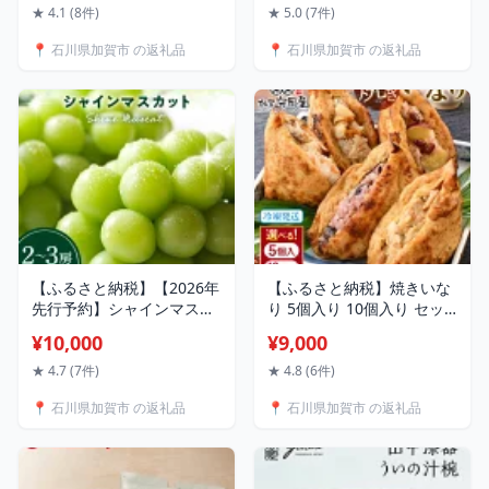
ブドウ 大粒 先行予約 予約
スナック小鉢 ランチプレー
★ 4.1 (8件)
★ 5.0 (7件)
冷蔵配送 くだもの 果物 フ
ト 電子レンジ対応 食器洗
📍 石川県加賀市 の返礼品
📍 石川県加賀市 の返礼品
ルーツ ご当地 食品 F6P-
い乾燥機対応 皿 お祝い 出
2104
産祝い 誕生日 贈り物 ギフ
ト 日本製 10000円 F6P-
0466
【ふるさと納税】【2026年
【ふるさと納税】焼きいな
先行予約】シャインマスカ
り 5個入り 10個入り セッ
ット約1kg 石川県加賀市産
ト 食べ比べ 冷凍 焼きいな
¥10,000
¥9,000
（ご家庭用） シャインマス
り寿司 いなり寿司 おいな
カット マスカット ぶどう
りさん いなりずし グルメ
★ 4.7 (7件)
★ 4.8 (6件)
ブドウ 葡萄 デザート フル
国産 食品 能登半島地震復
📍 石川県加賀市 の返礼品
📍 石川県加賀市 の返礼品
ーツ 果物 くだもの 果実 食
興支援 F6P-1051var
品 F6P-2629