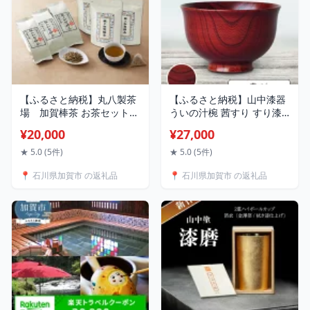
【ふるさと納税】丸八製茶
【ふるさと納税】山中漆器
場 加賀棒茶 お茶セット
ういの汁椀 茜すり すり漆
B【高島屋選定品】
欅 天然木 木製 椀 器 汁椀
¥20,000
¥27,000
［60C0353］ F6P-0025
お椀 漆塗り 漆器 伝統工芸
工芸品 国産 テーブルウェ
★ 5.0 (5件)
★ 5.0 (5件)
ア 能登半島地震復興支援
📍 石川県加賀市 の返礼品
📍 石川県加賀市 の返礼品
F6P-2369