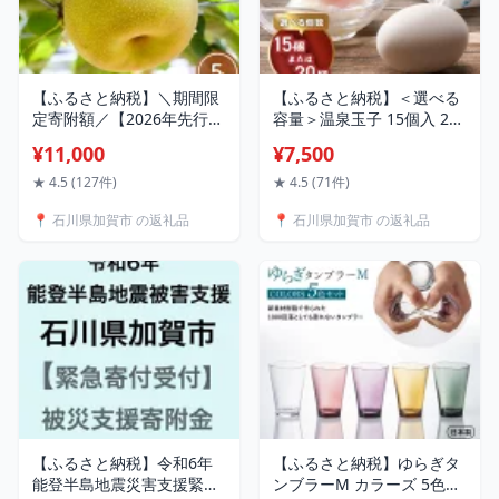
【ふるさと納税】＼期間限
【ふるさと納税】＜選べる
定寄附額／【2026年先行予
容量＞温泉玉子 15個入 20
約】【訳あり】梨 福袋 5kg
個入 山中名物 山中温泉 温
¥11,000
¥7,500
旬の品種を1品種お届け く
玉 全半熟 半熟 卵 たまご 小
だもの 果物 フルーツ ご当
分け 朝食 グルメ 食品 能登
★ 4.5 (127件)
★ 4.5 (71件)
地 食品 新水 なつしずく 幸
半島地震復興支援 F6P-
📍 石川県加賀市 の返礼品
📍 石川県加賀市 の返礼品
水 豊水 あきづき 新高 新興
2808var
愛宕 期間限定フェスタ 楽
天限定 F6P-3337
【ふるさと納税】令和6年
【ふるさと納税】ゆらぎタ
能登半島地震災害支援緊急
ンブラーM カラーズ 5色セ