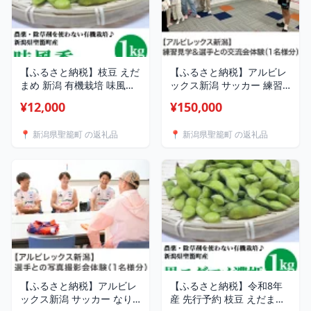
【ふるさと納税】枝豆 えだ
【ふるさと納税】アルビレ
まめ 新潟 有機栽培 味風香
ックス新潟 サッカー 練習
あじふうか 季節限定 新潟
見学 交流会 写真撮影 サイ
¥12,000
¥150,000
県産 有機枝豆（味風香）
ン会 練習見学＆選手との交
1kg【傳九郎農園】
流会体験（1名様分）【ア
📍 新潟県聖籠町 の返礼品
📍 新潟県聖籠町 の返礼品
ルビレックス新潟】
【ふるさと納税】アルビレ
【ふるさと納税】令和8年
ックス新潟 サッカー なり
産 先行予約 枝豆 えだまめ