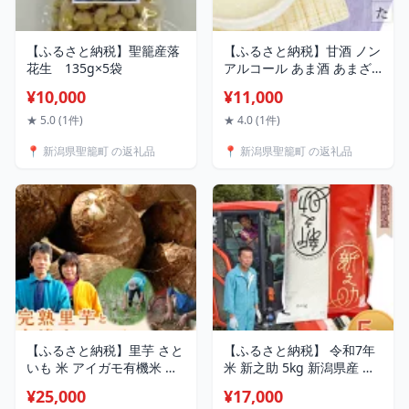
【ふるさと納税】聖籠産落
【ふるさと納税】甘酒 ノン
花生 135g×5袋
アルコール あま酒 あまざ
け 米こうじ 米麹 糀 麹 新潟
¥10,000
¥11,000
新潟県産米こうじだけで作
った糀ふんわり甘酒 無添
★ 5.0 (1件)
★ 4.0 (1件)
加・ノンアルコール＜濃縮
📍 新潟県聖籠町 の返礼品
📍 新潟県聖籠町 の返礼品
タイプ400g×5個セット＞
渋谷商店
【ふるさと納税】里芋 さと
【ふるさと納税】 令和7年
いも 米 アイガモ有機米 農
米 新之助 5kg 新潟県産 白
薬不使用 化学肥料不使用
米 新潟県聖籠産 新之助 精
¥25,000
¥17,000
JAS認証 合鴨栽培 健康 里芋
米5kg（丸傳耕農）