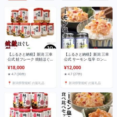
【ふるさと納税】新潟 三幸
【ふるさと納税】新潟 三幸
公式 鮭フレーク 焼鮭ほぐ
公式 サーモン 塩辛 ロング
し 国産 おにぎりの具 お弁
瓶 2本セット 国産 高級 お
¥18,000
¥12,000
当 ふりかけ 備蓄 お取り寄
つまみ お取り寄せ グルメ
せ グルメ ご飯のお供 サケ
ご飯のお供 しおから 鮭の
★ 4.7 (30件)
★ 4.7 (27件)
焼鮭ほぐし・鮭プッチン
塩辛 ハラス サケ 鮭 サーモ
📍 新潟県聖籠町 の返礼品
📍 新潟県聖籠町 の返礼品
（鮭フレーク）詰め合わせ
ン塩辛2本セット
セット