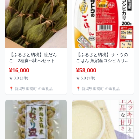
【ふるさと納税】笹だん
【ふるさと納税】サトウの
ご 2種食べ比べセット
ごはん 魚沼産コシヒカリ
選べる 200g×20個
¥16,000
¥58,000
200g×36個 配送回数 1回 3
回 6回 12回 定期便 3ヶ月 6
★ 3.0 (2件)
★ 5.0 (1件)
ヶ月 12ヶ月 サトウのご飯
📍 新潟県聖籠町 の返礼品
📍 新潟県聖籠町 の返礼品
さとうのごはん パックご飯
パックごはん パックライス
国産 米 レンジ 簡単 便利 保
存食 備蓄 ローリングスト
ック