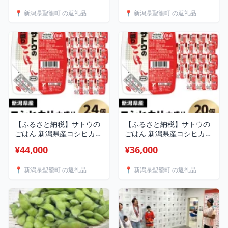
づくり名人がつくる完熟里
📍 新潟県聖籠町 の返礼品
📍 新潟県聖籠町 の返礼品
芋と有機米のセット
【ふるさと納税】サトウの
【ふるさと納税】サトウの
ごはん 新潟県産コシヒカリ
ごはん 新潟県産コシヒカリ
大盛 300g 24個 サトウのご
大盛 300g 20個 サトウのご
¥44,000
¥36,000
飯 さとうのごはん パック
飯 さとうのごはん パック
ご飯 パックごはん パック
ご飯 パックごはん パック
📍 新潟県聖籠町 の返礼品
📍 新潟県聖籠町 の返礼品
ライス 国産 米 レンジ 簡単
ライス 国産 米 レンジ 簡単
便利 保存食 備蓄 ローリン
便利 保存食 備蓄 ローリン
グストック サトウのごはん
グストック サトウのごはん
新潟県産コシヒカリ 大盛
新潟県産コシヒカリ 大盛
300g×24個
300g×20個