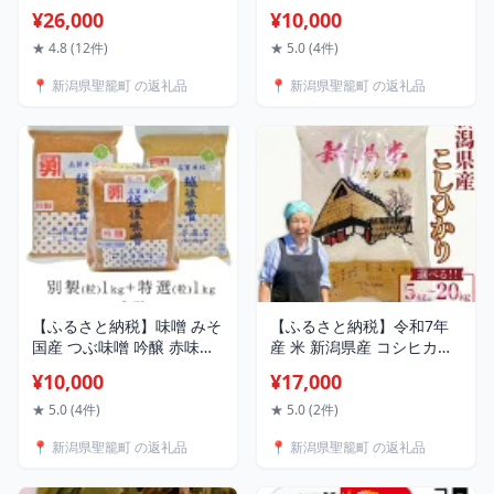
200g 選べる 配送回数 1回
醸 赤味噌 白味噌 米麹 味噌
¥26,000
¥10,000
3回 6回 12回 定期便 3ヶ月
汁 全種味噌セット（こし入
6ヶ月 12ヶ月 サトウのご飯
りタイプ）
★ 4.8 (12件)
★ 5.0 (4件)
さとうのごはん パックご飯
📍 新潟県聖籠町 の返礼品
📍 新潟県聖籠町 の返礼品
パックごはん パックライス
国産 米 レンジ 簡単 便利 保
存食 備蓄 ローリングスト
ック
【ふるさと納税】味噌 みそ
【ふるさと納税】令和7年
国産 つぶ味噌 吟醸 赤味噌
産 米 新潟県産 コシヒカリ
白味噌 米麹 味噌汁 全種味
特別栽培 選べる 精米 玄米
¥10,000
¥17,000
噌セット（つぶタイプ）
5kg 10kg 20kg 白米 お米
新潟こしひかり【近藤農
★ 5.0 (4件)
★ 5.0 (2件)
園】
📍 新潟県聖籠町 の返礼品
📍 新潟県聖籠町 の返礼品