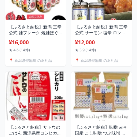
【ふるさと納税】新潟 三幸
【ふるさと納税】新潟 三幸
公式 鮭フレーク 焼鮭ほぐ
公式 サーモン 塩辛 ロング
し 国産 おにぎりの具 お弁
瓶 2本セット 国産 高級 お
¥16,000
¥12,000
当 ふりかけ 備蓄 お取り寄
つまみ お取り寄せ グルメ
せ グルメ ご飯のお供 サケ
ご飯のお供 しおから 鮭の
★ 4.6 (14件)
★ 3.9 (14件)
鮭プッチン（鮭フレーク）
塩辛 ハラス サケ 鮭 サーモ
📍 新潟県聖籠町 の返礼品
📍 新潟県聖籠町 の返礼品
10本詰合せ
ン塩辛食べ比べセット
【ふるさと納税】サトウの
【ふるさと納税】味噌 みそ
ごはん 新潟県産コシヒカリ
国産 こし味噌 つぶ味噌 吟