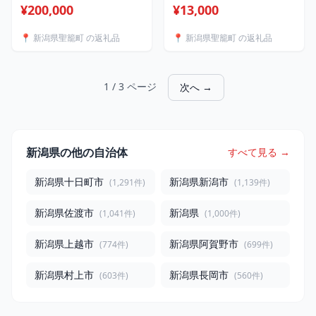
きり 撮影会 写真撮影 選手
新潟 有機栽培 黒エダマメ
¥200,000
¥13,000
との写真撮影会体験（1名
濃姫 のうひめ 季節限定 新
様分）【アルビレックス新
潟県産 有機枝豆（黒エダマ
📍 新潟県聖籠町 の返礼品
📍 新潟県聖籠町 の返礼品
潟】
メ濃姫）1kg【傳九郎農
園】
1 / 3 ページ
次へ →
新潟県の他の自治体
すべて見る →
新潟県十日町市
新潟県新潟市
(1,291件)
(1,139件)
新潟県佐渡市
新潟県
(1,041件)
(1,000件)
新潟県上越市
新潟県阿賀野市
(774件)
(699件)
新潟県村上市
新潟県長岡市
(603件)
(560件)