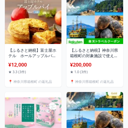
【ふるさと納税】富士屋ホ
【ふるさと納税】神奈川県
テル ホールアップルパイ
箱根町の対象施設で使える
(15cm・冷凍) | アップルパ
楽天トラベルクーポン 寄付
¥12,000
¥200,000
イ りんご 林檎 アップル パ
額200,000円
イ スイーツ デザート 人気
★ 3.3 (3件)
★ 1.0 (3件)
有名 お菓子 洋菓子 おかし
📍 神奈川県箱根町 の返礼品
📍 神奈川県箱根町 の返礼品
菓子 ホール おすすめ プレ
ゼント 贈答 冷凍 送料無料
神奈川 箱根