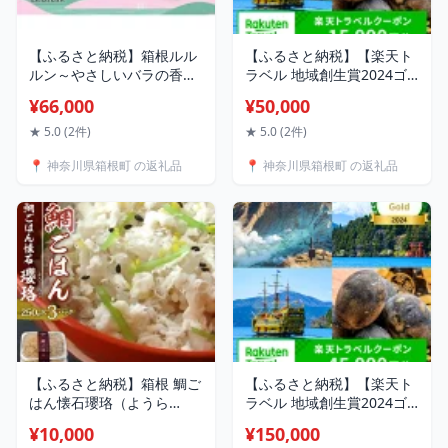
【ふるさと納税】箱根ルル
【ふるさと納税】【楽天ト
ルン～やさしいバラの香り
ラベル 地域創生賞2024ゴ
～フェイスマスク◆全280
ールド受賞】神奈川県箱根
¥66,000
¥50,000
枚（10箱セット） | マスク
町の対象施設で使える楽天
フェイスマスク セット 保
トラベルクーポン 寄付額
★ 5.0 (2件)
★ 5.0 (2件)
湿 整肌 プレゼント ギフト
50,000円
📍 神奈川県箱根町 の返礼品
📍 神奈川県箱根町 の返礼品
高級 贅沢 自宅ケア バラ 薔
薇 リラックス 人気 おすす
め オススメ 国産 ご当地 送
料無料 神奈川
【ふるさと納税】箱根 鯛ご
【ふるさと納税】【楽天ト
はん懐石瓔珞（ようら
ラベル 地域創生賞2024ゴ
く） 鯛ごはん3パック/4
ールド受賞】神奈川県箱根
¥10,000
¥150,000
パック入り | 鯛 ごはん 魚
町の対象施設で使える楽天