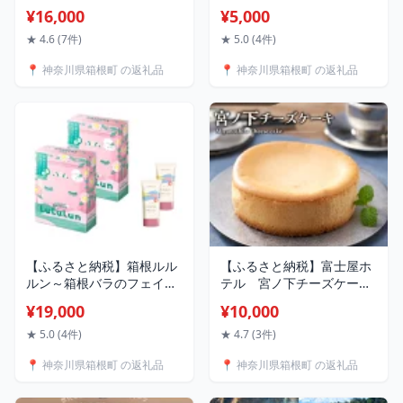
かし クッキー お取り寄せ
個/20個） | まんじゅう 饅
¥16,000
¥5,000
スイーツ 人気 おすすめ 焼
頭 マンジュウ カステラ か
き菓子 グルメ ご当地 お土
すてら 白あん 和菓子 和風
★ 4.6 (7件)
★ 5.0 (4件)
産 個包装 銘菓 ギフト 老舗
スイーツ 和スイーツ わが
📍 神奈川県箱根町 の返礼品
📍 神奈川県箱根町 の返礼品
詰め合わせ 定番 名物 送料
し お菓子 おかし おやつ 常
無料 神奈川 箱根
温 お饅頭 贈答 ギフト 送料
無料 神奈川 箱根
【ふるさと納税】箱根ルル
【ふるさと納税】富士屋ホ
ルン～箱根バラのフェイス
テル 宮ノ下チーズケーキ
マスクとハンドクリーム～
| ケーキ チーズケーキ チー
¥19,000
¥10,000
（2箱＋2本セット） | スキ
ズ スイーツ お菓子 おかし
ンケア 化粧品 コスメ 美容
洋菓子 お取り寄せ 人気 お
★ 5.0 (4件)
★ 4.7 (3件)
人気 おすすめ 送料無料
すすめ デザート ギフト プ
📍 神奈川県箱根町 の返礼品
📍 神奈川県箱根町 の返礼品
レゼント ふわふわ 冷凍 送
料無料 神奈川 箱根