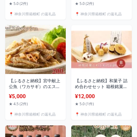
お魚 さかな 食品 和食 料理
トラベルクーポン 寄付額
★ 5.0 (2件)
★ 5.0 (2件)
簡単調理 昆布だし セット
150,000円
📍 神奈川県箱根町 の返礼品
📍 神奈川県箱根町 の返礼品
贈答用 プレゼント お取り
寄せ ギフト 人気 おすすめ
レンジ 解凍 冷凍便 送料無
料 神奈川 箱根
【ふるさと納税】宮中献上
【ふるさと納税】和菓子 詰
公魚（ワカサギ）のエスカ
め合わせセット 箱根銘菓ふ
ベッシュ | 魚 お魚 さかな
わふわのお餅【B】 | 和菓
¥5,000
¥12,000
川魚 ワカサギ マリネ エス
子 和菓子セット お菓子 お
カベッシュ 人気 おすすめ
かし 餅 もち菓子 お取り寄
★ 4.5 (2件)
★ 5.0 (1件)
料理 おつまみ お取り寄せ
せ 人気 おすすめ グルメ ご
📍 神奈川県箱根町 の返礼品
📍 神奈川県箱根町 の返礼品
グルメ 特産品 料理用 食材
当地 お土産 個包装 銘菓 詰
食品 常温 送料無料 神奈川
め合わせ 食品 常温 送料無
箱根
料 神奈川 箱根