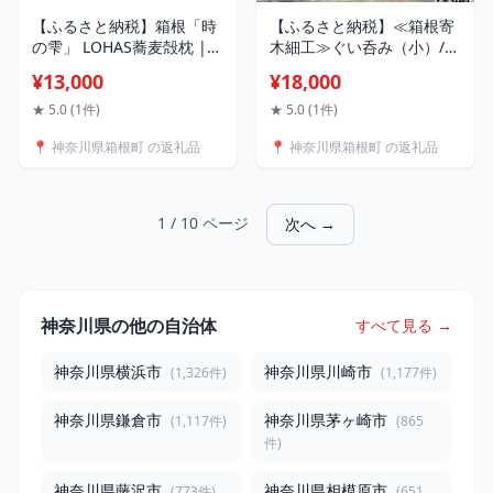
【ふるさと納税】箱根「時
【ふるさと納税】≪箱根寄
の雫」 LOHAS蕎麦殻枕 |
木細工≫ぐい呑み（小）/
枕 まくら 雑貨 日用品 寝具
（中）/（大） | 工芸品 装
¥13,000
¥18,000
そば殻枕 そば殻 エコ枕 快
飾品 民芸品 木工品 寄木細
適 睡眠 寝室インテリア 人
工 クラフト 和装 木製 おち
★ 5.0 (1件)
★ 5.0 (1件)
気 おすすめ 送料無料 神奈
ょこ お猪口 デザイン 手作
📍 神奈川県箱根町 の返礼品
📍 神奈川県箱根町 の返礼品
川 箱根
り 人気 おすすめ 伝統 ギフ
ト 日本製 観光 お土産 送料
無料 神奈川 箱根
1 / 10 ページ
次へ →
神奈川県の他の自治体
すべて見る →
神奈川県横浜市
神奈川県川崎市
(1,326件)
(1,177件)
神奈川県鎌倉市
神奈川県茅ヶ崎市
(1,117件)
(865
件)
神奈川県藤沢市
神奈川県相模原市
(773件)
(651