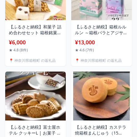
【ふるさと納税】和菓子 詰
【ふるさと納税】箱根ルル
め合わせセット 箱根銘菓ふ
ルン ～箱根バラとアジサイ
わふわのお餅【A】 | 和菓
セット～フェイスマスク全
¥6,000
¥13,000
子 和菓子セット お菓子 お
33枚 | マスク フェイスマ
かし 餅 もち菓子 お取り寄
スク セット 保湿 整肌 プレ
★ 4.8 (8件)
★ 4.6 (7件)
せ 人気 おすすめ グルメ ご
ゼント ギフト 高級 贅沢 自
📍 神奈川県箱根町 の返礼品
📍 神奈川県箱根町 の返礼品
当地 お土産 個包装 銘菓 詰
宅ケア バラ 薔薇 アジサイ
め合わせ 食品 常温 送料無
あじさい リラックス 人気
料 神奈川 箱根
おすすめ オススメ 国産 ご
当地 送料無料
【ふるさと納税】富士屋ホ
【ふるさと納税】カステラ
テル クッキーL | お菓子 お
焼箱根まんじゅう（15