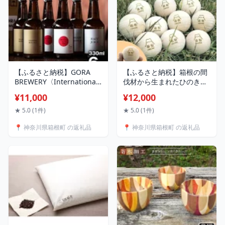
【ふるさと納税】GORA
【ふるさと納税】箱根の間
BREWERY〈International
伐材から生まれたひのき玉
Beer Cup 金賞＆銀賞受
10個セット | 工芸品 装飾
¥11,000
¥12,000
賞〉人気ビール3種詰め合
品 民芸品 木工品 クラフト
わせ | ビール クラフトビー
木製 ひのき 檜 デザイン マ
★ 5.0 (1件)
★ 5.0 (1件)
ル お酒 さけ アルコール セ
ッサージ 人気 おすすめ ギ
📍 神奈川県箱根町 の返礼品
📍 神奈川県箱根町 の返礼品
ット 詰め合わせ 飲み比べ
フト 日本製 観光 お土産 送
人気 おすすめ オリジナル
料無料 神奈川 箱根
ビール 常温 送料無料 お土
産 送料無料 神奈川 箱根