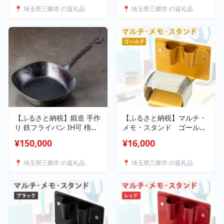
📍 埼玉県三郷市 の返礼品
📍 埼玉県三郷市 の返礼品
【ふるさと納税】鍛造 手作
【ふるさと納税】マルチ・
り 鉄フライパン IH可 楕円
メモ・スタンド ゴールド_
型 組紐 3.2mm 極厚鉄板
メモスタンド メモ スタン
¥150,000
¥16,000
【1389518】
ド カードスタンド ペン立
て ゴールド デスクワーク
📍 埼玉県三郷市 の返礼品
📍 埼玉県三郷市 の返礼品
文房具 文具 事務用品 雑貨
小物 整理 デスク コンパク
ト ギフト プレゼント 埼玉
県 三郷市 送料無料
【1638601】