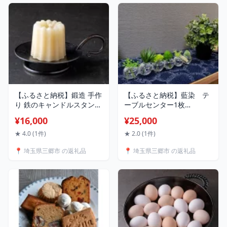
【ふるさと納税】鍛造 手作
【ふるさと納税】藍染 テ
り 鉄のキャンドルスタンド
ーブルセンター1枚
キャンドルホルダー ロウソ
【1428948】
¥16,000
¥25,000
ク立て【1389859】
★ 4.0 (1件)
★ 2.0 (1件)
📍 埼玉県三郷市 の返礼品
📍 埼玉県三郷市 の返礼品