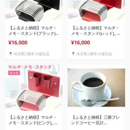
【ふるさと納税】マルチ・
【ふるさと納税】マルチ・
メモ・スタンド(ブラック)_
メモ・スタンド(レッド)_ メ
メモスタンド メモ スタン
モスタンド メモ スタンド
¥16,000
¥16,000
ド カードスタンド ペン立
カードスタンド ペン立て
て ブラック 黒 デスクワー
レッド 赤 デスクワーク 文
📍 埼玉県三郷市 の返礼品
📍 埼玉県三郷市 の返礼品
ク 文房具 文具 事務用品 雑
房具 文具 事務用品 雑貨 小
貨 小物 整理 デスク コンパ
物 整理 デスク コンパクト
クト ギフト プレゼント 埼
ギフト プレゼント 埼玉県
玉県 三郷市 送料無料
三郷市 送料無料
【1643645】
【1643649】
【ふるさと納税】マルチ・
【ふるさと納税】三郷ブレ
メモ・スタンド(ピンク)_ メ
ンドコーヒー豆計
モスタンド メモ スタンド
500g【1637506】