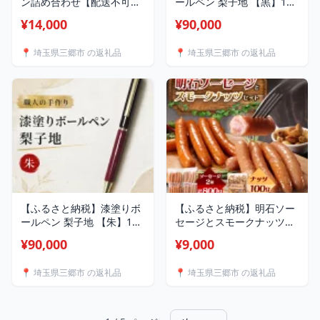
ン詰め合わせ【配送不可地
ールペン 梨子地 【黒】1本
域：離島】【1392282】
【1745062】
¥14,000
¥90,000
📍 埼玉県三郷市 の返礼品
📍 埼玉県三郷市 の返礼品
【ふるさと納税】漆塗りボ
【ふるさと納税】明石ソー
ールペン 梨子地 【朱】1本
セージとスモークナッツの
【1745063】
セット_ ソーセージ 肉 加工
¥90,000
¥9,000
肉 燻製 チョリソー セット
ナッツ ミックスナッツ ス
📍 埼玉県三郷市 の返礼品
📍 埼玉県三郷市 の返礼品
モーク スナック おつまみ
詰め合わせ 埼玉県 三郷市
送料無料 【配送不可地域：
離島】【1411670】