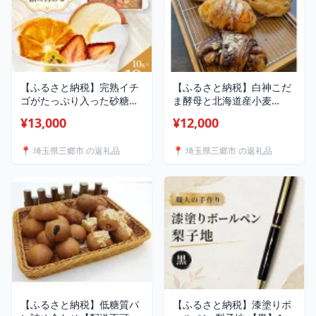
【ふるさと納税】完熟イチ
【ふるさと納税】白神こだ
ゴがたっぷり入った砂糖を
ま酵母と北海道産小麦
使っていないドライフルー
100%のこだわりパンセッ
¥13,000
¥12,000
ツ詰め合わせ 10g×10袋_
ト【配送不可地域：離島】
ドライフルーツ 詰め合わせ
【1722218】
📍 埼玉県三郷市 の返礼品
📍 埼玉県三郷市 の返礼品
美味しい フルーツ くだも
の 小分け おやつ 健康 人気
おすすめ 【1394762】
【ふるさと納税】低糖質パ
【ふるさと納税】漆塗りボ