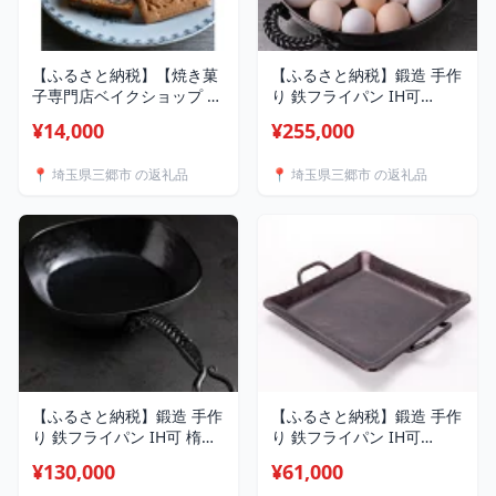
【ふるさと納税】【焼き菓
【ふるさと納税】鍛造 手作
子専門店ベイクショップ コ
り 鉄フライパン IH可
ナ】季節のお菓子詰め合わ
28cm 両手 4.5mm 極厚鉄
¥14,000
¥255,000
せ(6種類)【配送不可地域：
板【1389858】
離島】【1694743】
📍 埼玉県三郷市 の返礼品
📍 埼玉県三郷市 の返礼品
【ふるさと納税】鍛造 手作
【ふるさと納税】鍛造 手作
り 鉄フライパン IH可 楕円
り 鉄フライパン IH可
型 編込み 3.2mm 極厚鉄板
30cm角 両手 6mm極厚鉄
¥130,000
¥61,000
【1389857】
板【1389856】