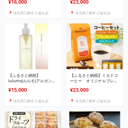
¥16,000
¥23,000
カードスタンド ペン立て
ピンク デスクワーク 文房
📍 埼玉県三郷市 の返礼品
📍 埼玉県三郷市 の返礼品
具 文具 事務用品 雑貨 小物
整理 デスク コンパクト ギ
フト プレゼント 埼玉県 三
郷市 送料無料
【1643648】
【ふるさと納税】
【ふるさと納税】ミカドコ
lulumo(ルルモ)アルガンオ
ーヒー オリジナルブレン
イルクレンジング
ドコーヒーセット_ コーヒ
¥15,000
¥23,000
200ml【1400026】
ー 珈琲 ミカドコーヒー オ
リジナルブレンド レギュラ
📍 埼玉県三郷市 の返礼品
📍 埼玉県三郷市 の返礼品
ー スターブレンド モカブ
レンド 3種 セット 飲み比べ
粉 飲料 ドリンク 埼玉県 三
郷市 ギフト プレゼント 送
料無料 【1400854】