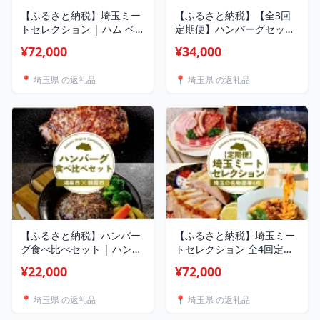
【ふるさと納税】埼玉ミー
【ふるさと納税】【全3回
トセレクション | ハム ベー
定期便】ハンバーグセット
コン ソーセージ ポークジ
| ハンバーグ 黒毛和牛 武州
¥72,000
¥34,000
ャーキー ジャーキー ハン
和牛 嬉嬉豚 食べ比べ 切り
バーグ 黒毛和牛 ロースト
落とし 牛肉 お肉 肉 埼玉県
📍 埼玉県 の返礼品
📍 埼玉県 の返礼品
ポーク ブロック ジビエ 鹿
埼玉県庁
肉 パスタ 埼玉県 埼玉県庁
【ふるさと納税】ハンバー
【ふるさと納税】埼玉ミー
グ食べ比べセット | ハンバ
トセレクション 全4回定期
ーグ 黒毛和牛 武州和牛 嬉
便 | ハム ベーコン ソーセ
¥22,000
¥72,000
嬉豚 食べ比べ 牛肉 お肉 肉
ージ ポークジャーキー ジ
埼玉県 埼玉県庁
ャーキー ハンバーグ 黒毛
📍 埼玉県 の返礼品
📍 埼玉県 の返礼品
和牛 ローストポーク ブロ
ック ジビエ 鹿肉 パスタ 埼