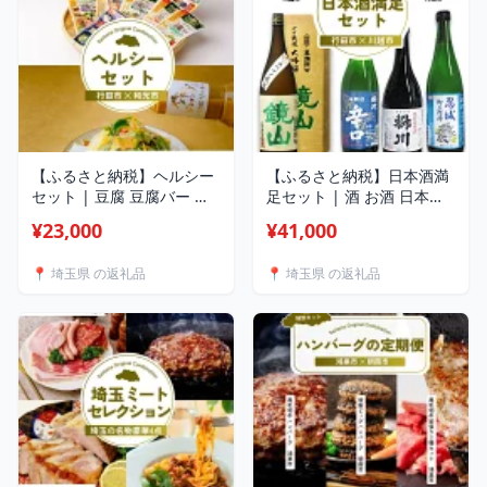
【ふるさと納税】ヘルシー
【ふるさと納税】日本酒満
セット | 豆腐 豆腐バー 大
足セット | 酒 お酒 日本酒
豆 野菜 やさい ドレッシン
大吟醸 セット 埼玉県 埼玉
¥23,000
¥41,000
グ ダイエット 健康 ヘルシ
県庁
ー 埼玉県 埼玉県庁
📍 埼玉県 の返礼品
📍 埼玉県 の返礼品