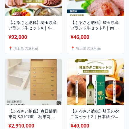
【ふるさと納税】埼玉県産
【ふるさと納税】埼玉県産
ブランド牛セットA | 牛肉
ブランド牛セットB | 肉 お
サーロイン ステーキ 彩さ
肉 牛肉 豚肉 サーロイン ス
¥92,000
¥46,000
い牛 ブランド牛 ロースト
テーキ ローストビーフ 武
ポーク ローストビーフ チ
州和牛 ブロック セット 埼
📍 埼玉県 の返礼品
📍 埼玉県 の返礼品
ャーシュー ハンバーグ 埼
玉県 埼玉県庁
玉県 埼玉県庁
【ふるさと納税】春日部桐
【ふるさと納税】埼玉の夕
箪笥 3.5尺7重 | 桐箪笥 桐
ご飯セット2 | 日本酒 ジビ
たんす 箪笥 たんす 伝統的
エ スイートポテト お酒 酒
¥2,910,000
¥40,000
工芸品 棚 家具 チェスト イ
甘口 晩酌 ジビエ料理 鹿肉