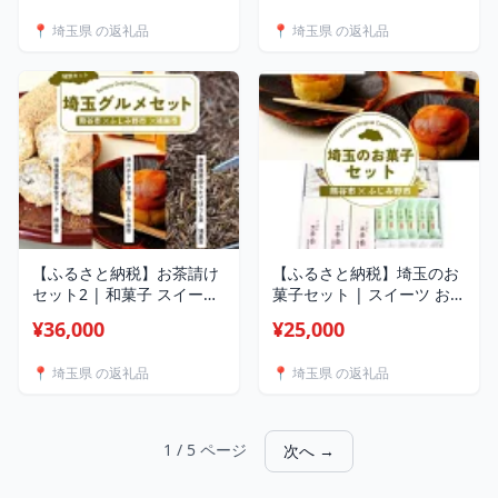
ンテリア 春日部桐たんす組
パスタ 焼菓子 饅頭 和菓子
📍 埼玉県 の返礼品
📍 埼玉県 の返礼品
合 埼玉県 埼玉県庁
和洋菓子 和スイーツ 川越
芋 サツマイモ さつまいも
埼玉県 埼玉県庁
【ふるさと納税】お茶請け
【ふるさと納税】埼玉のお
セット2 | 和菓子 スイート
菓子セット | スイーツ お菓
ポテト ほうじ茶 銘菓 五家
子 菓子 和菓子 銘菓 おやつ
¥36,000
¥25,000
宝 早川ポテト 立川園 お菓
スイートポテト ポテト さ
子 スイーツ 和スイーツ お
つまいも 芋 いも 埼玉県 埼
📍 埼玉県 の返礼品
📍 埼玉県 の返礼品
茶菓子 お茶請け 焙煎 炒り
玉県庁
たて お茶 焙じ茶 埼玉県 埼
玉県庁
1 / 5 ページ
次へ →