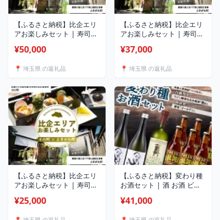
【ふるさと納税】比企エリ
【ふるさと納税】比企エリ
アお楽しみセット | 寿司忠
アお楽しみセット | 寿司忠
都幾の湯 食事券 入浴券 旅
都幾の湯 食事券 入浴券 旅
¥50,000
¥37,000
行 体験 施設利用 老舗 埼玉
行 体験 施設利用 老舗 埼玉
県 埼玉県庁
県 埼玉県庁
📍 埼玉県 の返礼品
📍 埼玉県 の返礼品
【ふるさと納税】比企エリ
【ふるさと納税】変わり種
アお楽しみセット | 寿司忠
お酒セット | 酒 お酒 ビー
都幾の湯 食事券 入浴券 旅
ル 焼酎 日本酒 地ビール ク
¥25,000
¥41,000
行 体験 施設利用 老舗 埼玉
ラフトビール 人参焼酎 麦
県 埼玉県庁
焼酎 麦 ワイン ワイン酵母
📍 埼玉県 の返礼品
📍 埼玉県 の返礼品