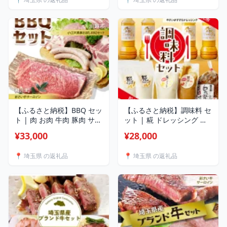
飲み比べ セット 埼玉県 埼
玉県庁
【ふるさと納税】BBQ セッ
【ふるさと納税】調味料 セ
ト | 肉 お肉 牛肉 豚肉 サー
ット | 糀 ドレッシング 甘
ロイン ステーキ ロース ロ
酒 生甘酒 塩糀 醤油糀 味噌
¥33,000
¥28,000
ース肉 肩ロース カタロー
こうじ 発酵 発酵食品 野菜
ス バラ肉 バラ スライス 厚
がすすむ セット 埼玉県 埼
📍 埼玉県 の返礼品
📍 埼玉県 の返礼品
切り ソーセージ セット 埼
玉県庁
玉県 埼玉県庁