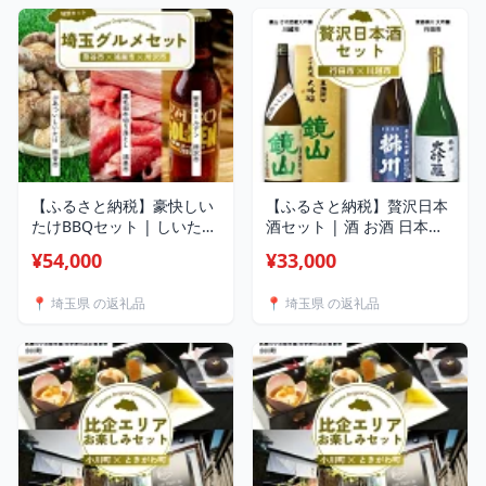
玉県 埼玉県庁
【ふるさと納税】豪快しい
【ふるさと納税】贅沢日本
たけBBQセット | しいたけ
酒セット | 酒 お酒 日本酒
椎茸 シイタケ 肉厚 ジュー
大吟醸 セット 埼玉県 埼玉
¥54,000
¥33,000
シー 牛肉 肉 スライス 切り
県庁
落とし モモ ビール クラフ
📍 埼玉県 の返礼品
📍 埼玉県 の返礼品
トビール 埼玉県 埼玉県庁