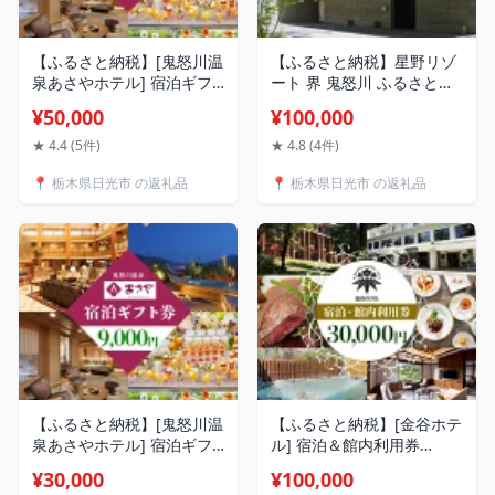
【ふるさと納税】[鬼怒川温
【ふるさと納税】星野リゾ
泉あさやホテル] 宿泊ギフ
ート 界 鬼怒川 ふるさと納
ト券 15000円分｜日光市 旅
税宿泊ギフト券(3万円分)｜
¥50,000
¥100,000
行券 宿泊券 観光 旅行 ホテ
日光市 ホテル 観光 旅行 旅
ル リゾート グルメ レジャ
行券 宿泊 チケット 春休み
★ 4.4 (5件)
★ 4.8 (4件)
ー トラベル 宿泊 ビジネス
夏休み 紅葉 [0351]
📍 栃木県日光市 の返礼品
📍 栃木県日光市 の返礼品
出張 チケット クーポン 宿
泊予約 人気 おすすめ 夏休
み 紅葉 [0012]
【ふるさと納税】[鬼怒川温
【ふるさと納税】[金谷ホテ
泉あさやホテル] 宿泊ギフ
ル] 宿泊＆館内利用券
ト券 9000円分｜日光市 旅
30,000円分｜日光市 ホテル
¥30,000
¥100,000
行券 宿泊券 観光 旅行 ホテ
観光 旅行 旅行券 宿泊 宿泊