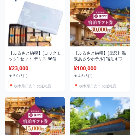
【ふるさと納税】[ヨックモ
【ふるさと納税】[鬼怒川温
ック] セット デリス 66個入
泉あさやホテル] 宿泊ギフ
り｜yokumoku 春夏限定 期
ト券 30000円分｜日光市 旅
¥23,000
¥100,000
間限定 個包装 選べる 個数
行券 宿泊券 観光 旅行 ホテ
種類 老舗 洋菓子 セット ス
ル リゾート グルメ レジャ
★ 5.0 (5件)
★ 4.6 (5件)
イーツ デザート 焼き菓子
ー トラベル 宿泊 ビジネス
📍 栃木県日光市 の返礼品
📍 栃木県日光市 の返礼品
詰合せ シガール 日光 栃木
出張 チケット クーポン 宿
おやつ 贈答 お子様にも 人
泊予約 人気 おすすめ 夏休
気 春 夏 中元 御祝 父の日
み 紅葉 [0013]
ギフト [0879]