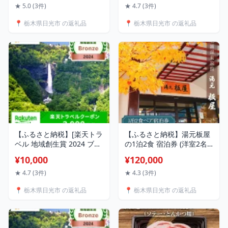
ル リゾート グルメ レジャ
券 チケット 夏休み 紅葉
★ 5.0 (3件)
★ 4.7 (3件)
ー トラベル 宿泊 ビジネス
[0035]
📍 栃木県日光市 の返礼品
📍 栃木県日光市 の返礼品
出張 チケット クーポン 宿
泊予約 人気 おすすめ 夏休
み 紅葉 [0011]
【ふるさと納税】[楽天トラ
【ふるさと納税】湯元板屋
ベル 地域創生賞 2024 ブロ
の1泊2食 宿泊券 (洋室2名)
ンズ 受賞] 栃木県日光市の
[日光国立公園内にある豊か
¥10,000
¥120,000
対象施設で使える楽天トラ
な自然に囲まれた源泉かけ
ベルクーポン 寄付額10,000
流しの老舗温泉旅館]｜日光
★ 4.7 (3件)
★ 4.3 (3件)
円｜日光市 ホテル 観光 旅
市 奥日光 ホテル 観光 旅行
📍 栃木県日光市 の返礼品
📍 栃木県日光市 の返礼品
行 温泉 旅行券 宿泊 宿泊券
温泉 旅行券 宿泊 チケット
チケット 夏休み 紅葉
[0360]
[0301]