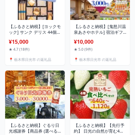
【ふるさと納税】[ヨックモ
【ふるさと納税】[鬼怒川温
ック] サンク デリス 44個入
泉あさやホテル] 宿泊ギフ
り｜yokumoku 春夏限定 期
ト券 3000円分｜日光市 旅
¥15,000
¥10,000
間限定 個包装 選べる 個数
行券 宿泊券 観光 旅行 ホテ
種類 老舗 洋菓子 セット ス
ル リゾート グルメ レジャ
★ 4.7 (18件)
★ 5.0 (9件)
イーツ デザート 焼き菓子
ー トラベル 宿泊 ビジネス
📍 栃木県日光市 の返礼品
📍 栃木県日光市 の返礼品
詰合せ シガール 日光 栃木
出張 チケット クーポン 宿
おやつ 贈答 お子様にも 人
泊予約 人気 おすすめ 夏休
気 春 夏 中元 御祝 父の日
み 紅葉 [0002]
ギフト [0878]
【ふるさと納税】ぐるり日
【ふるさと納税】【先行予
光感謝券【商品券 (選べる
約】 日光の自然が育む4種