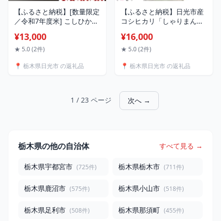
【ふるさと納税】[数量限定
【ふるさと納税】日光市産
／令和7年度米] こしひかり
コシヒカリ「しゃりまんて
《日光ダイヤ舞／白米 (選
ん」5kg｜令和8年度米 こ
¥13,000
¥16,000
べる容量：3kg／5kg／
しひかり 白米 精米 ブラン
10kg／20kg)》｜2025年度
ド米 ごはん 米 栃木県産 国
★ 5.0 (2件)
★ 5.0 (2件)
米 無農薬白米 有機栽培こ
産 産地直送 [1000]
📍 栃木県日光市 の返礼品
📍 栃木県日光市 の返礼品
しひかり JAS有機転換中 オ
ーガニック コシヒカリ 精
米 お米 ごはん 国産 産地直
送 日光ダイヤ舞 [0927-
1 / 23 ページ
次へ →
0931]
栃木県の他の自治体
すべて見る →
栃木県宇都宮市
栃木県栃木市
(725件)
(711件)
栃木県鹿沼市
栃木県小山市
(575件)
(518件)
栃木県足利市
栃木県那須町
(508件)
(455件)