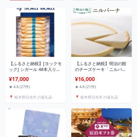
【ふるさと納税】[ヨックモ
【ふるさと納税】明治の館
ック] シガール 48本入り｜
のチーズケーキ「ニルバー
YOKUMOKU 個包装 選べる
ナ」｜洋菓子 スイーツ デ
¥17,000
¥16,000
個数 種類 老舗 洋菓子 セッ
ザート ケーキ 日瑠華 ギフ
ト スイーツ デザート 焼き
ト 記念日 [0901]
★ 4.8 (27件)
★ 4.8 (21件)
菓子 詰合せ シガール 日光
📍 栃木県日光市 の返礼品
📍 栃木県日光市 の返礼品
栃木 おやつ 贈答 お子様に
も 人気 年末年始 春 夏 秋
冬 歳暮 中元 御祝 母の日 父
の日 ギフト [0890]