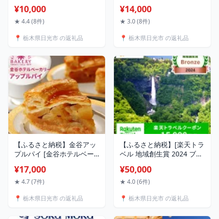
金額：3千円分／9千円分／
類の「完熟いちご」 食べ比
¥10,000
¥14,000
1万5千円分／3万円分)】｜
べ！【2026年12月より順次
旅行券 クーポン券 お食事
発送】｜先行予約 期間限定
★ 4.4 (8件)
★ 3.0 (8件)
券 旅行 観光 温泉 旅館 ホテ
イチゴ 苺 フルーツ とちお
📍 栃木県日光市 の返礼品
📍 栃木県日光市 の返礼品
ル カフェ レジャー施設 地
とめ とちあいか スカイベ
域商品券 チケット 日光市
リー ミルキーベリー 果物
[0206-0207][0292-0293]
産地直送 日光産 栃木県産
[0955-0957]
【ふるさと納税】金谷アッ
【ふるさと納税】[楽天トラ
プルパイ [金谷ホテルベー
ベル 地域創生賞 2024 ブロ
カリー]｜金谷ホテル アッ
ンズ 受賞] 栃木県日光市の
¥17,000
¥50,000
プルパイ 洋菓子 焼き菓子
対象施設で使える楽天トラ
ケーキ りんご リンゴ 林檎
ベルクーポン 寄付額50,000
★ 4.7 (7件)
★ 4.0 (6件)
スイーツ ティータイム
円｜日光市 ホテル 観光 旅
📍 栃木県日光市 の返礼品
📍 栃木県日光市 の返礼品
[0258]
行 温泉 旅行券 宿泊 宿泊券
チケット 夏休み 紅葉
[0094]