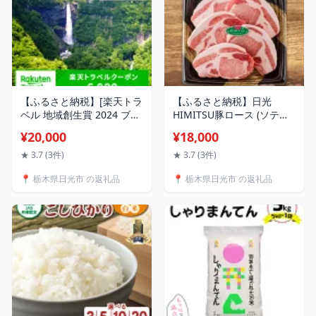
【ふるさと納税】[楽天トラ
【ふるさと納税】日光
ベル 地域創生賞 2024 ブロ
HIMITSU豚ロース (ソテ
ンズ 受賞] 栃木県日光市の
ー・とんかつ用)｜日光ひみ
¥20,000
¥18,000
対象施設で使える楽天トラ
つ豚 国産豚 ブランド豚 お
ベルクーポン 寄付額20,000
かず ギフト 国産 [0261]
★ 3.7 (3件)
★ 3.7 (3件)
円｜日光市 ホテル 観光 旅
📍 栃木県日光市 の返礼品
📍 栃木県日光市 の返礼品
行 温泉 旅行券 宿泊 宿泊券
チケット 夏休み 紅葉
[0302]