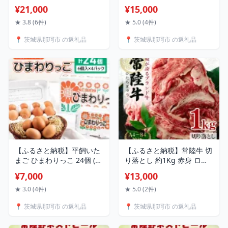
期便 24個 (22個＋割れ補償
陸牛農家が育てるコシヒカ
¥21,000
¥15,000
2個) 1箱×3回 卵 鶏卵 高品
リ 選べる 5kg 10kg 15kg
質 贈答 お歳暮 那珂市 国産
20kg 定期便 6か月 6ヶ月
★ 3.8 (6件)
★ 5.0 (4件)
高級 安心 平飼い たまご 玉
コシヒカリ 低農薬 低化学
📍 茨城県那珂市 の返礼品
📍 茨城県那珂市 の返礼品
子 無選別 コク旨 濃厚 黄身
肥料 米 精米 コシヒカリ米
白身 地鶏 たまごかけごは
茨城県産 白米 お米 コメ お
んにぴったり
こめ こしひかり 有機 ブラ
ンド 健康 ギフト 贈り物 送
料無料
【ふるさと納税】平飼いた
【ふるさと納税】常陸牛 切
まご ひまわりっこ 24個 (22
り落とし 約1Kg 赤身 ロー
個＋割れ補償2個) 1箱 卵 鶏
ス 黒毛和牛 最高級ブラン
¥7,000
¥13,000
卵 高品質 贈答 お歳暮 那珂
ド 常陸牛 お中元 牛肉 上品
市 国産 高級 安心 平飼い た
な脂の甘さ すき焼き 万能
★ 3.0 (4件)
★ 5.0 (2件)
まご 玉子 無選別 コク旨 濃
スライス 牛丼 肉ギフト 焼
📍 茨城県那珂市 の返礼品
📍 茨城県那珂市 の返礼品
厚 黄身 白身 地鶏 たまごか
肉 肩ロース スライス 霜降
けごはんにぴったり
り ブランド牛 国産牛 しゃ
ぶしゃぶ 冷凍 薄切り 茨城