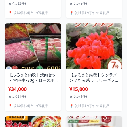
ンス こしあんぱん GR食パ
べセット クラフトビール
★ 4.5 (2件)
★ 3.0 (2件)
ン クロワッサン メロンパ
地ビール ご当地ビール 御
📍 茨城県那珂市 の返礼品
📍 茨城県那珂市 の返礼品
ン ぐるぐるシナモン 粗び
中元 お中元 ギフト 残暑見
きフランク ぶどうとクルミ
舞い お誕生日祝い ビール
のカンパーニュ 奥久慈卵
ギフト ビールセット 暑中
スイーツ パン 送料無料
見舞い 送料無料
【ふるさと納税】焼肉セッ
【ふるさと納税】シクラメ
ト 常陸牛780g・ローズポ
ン 7号 赤系 フラワーギフト
ーク600g 銘柄牛 きめ細い
鉢植え 鉢 ギフト ビッグサ
¥34,000
¥15,000
柔らかい 豊かな風味 黒毛
イズ 鉢花 お歳暮 ガーデン
和牛 A4ランク A5ランク ブ
シクラメン ミニシクラメン
★ 5.0 (1件)
★ 5.0 (1件)
ランド牛 ブランド豚 銘柄
プレゼント 希少 クリスマ
📍 茨城県那珂市 の返礼品
📍 茨城県那珂市 の返礼品
豚 茨城 国産 黒毛和牛 霜降
ス 誕生日 結婚記念日 花ギ
り 牛肉 冷凍 誕生日 お中元
フト 送料無料
贈り物 お祝い 焼肉 茨城県
共通返礼品 送料無料