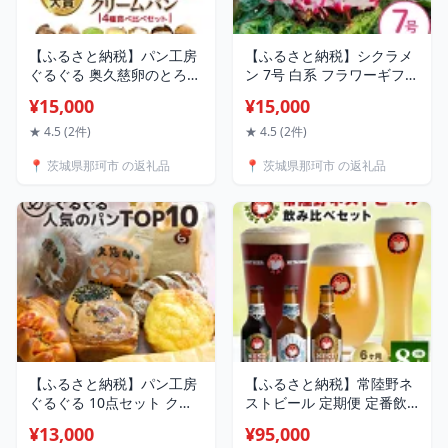
【ふるさと納税】パン工房
【ふるさと納税】シクラメ
ぐるぐる 奥久慈卵のとろ〜
ン 7号 白系 フラワーギフト
りクリームパン 10個セット
鉢植え 鉢 ギフト ビッグサ
¥15,000
¥15,000
4種類 クリームパン スイー
イズ 鉢花 お歳暮 ガーデン
ツ パン お土産 お取り寄せ
シクラメン ミニシクラメン
★ 4.5 (2件)
★ 4.5 (2件)
冷凍 プレゼント 食べ物 ギ
プレゼント 希少 クリスマ
📍 茨城県那珂市 の返礼品
📍 茨城県那珂市 の返礼品
フト お中元 冷凍パン セッ
ス 誕生日 結婚記念日 花ギ
ト お取り寄せスイーツ 美
フト 送料無料
味しいクリームパン 美味し
いパン 美味しい 送料無料
【ふるさと納税】パン工房
【ふるさと納税】常陸野ネ
ぐるぐる 10点セット クリ
ストビール 定期便 定番飲
ームパン 食パン 冷凍 季節
み比べ8本セット 6か月 飲
¥13,000
¥95,000
のクリームパン ミルクフラ
み比べ 詰め合わせ 飲み比