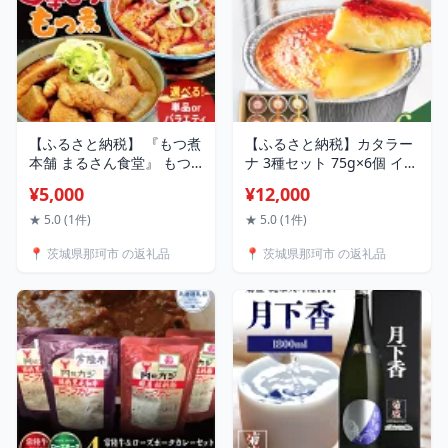
【ふるさと納税】 『もつ煮
【ふるさと納税】カタラー
本舗 まるさん食堂』 もつ
ナ 3種セット 75g×6個 イタ
煮 旨辛もつ煮 バラエティ
リア定番スイーツ カタラー
¥5,000
¥12,000
ーセット 内容量 選べる 単
ナ イタリアン かぼちゃ 芳
品 セット 詰め合わせ 茨城
野みそ プレーン 芳野味噌
★ 5.0 (1件)
★ 5.0 (1件)
県 那珂市
カタ−ルニャ地方 添加物不
📍 茨城県那珂市 の返礼品
📍 茨城県那珂市 の返礼品
使用 手作り クレームブリ
ュレ クリームブリュレ デ
ザート プリン お菓子 スイ
ーツギフト ブリュレ 送料
無料