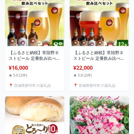
送料無料
【ふるさと納税】常陸野ネ
【ふるさと納税】常陸野ネ
ストビール 定番飲み比べ8
ストビール 定番飲み比べ12
本セット 飲み比べ 詰め合
本セット 飲み比べ 詰め合
¥16,000
¥22,000
わせ 飲み比べセット クラ
わせ 飲み比べセット クラ
フトビール 地ビール ご当
フトビール 地ビール ご当
★ 5.0 (2件)
★ 5.0 (2件)
地ビール 御中元 お中元 ギ
地ビール 御中元 お中元 ギ
📍 茨城県那珂市 の返礼品
📍 茨城県那珂市 の返礼品
フト 残暑見舞い お誕生日
フト 残暑見舞い お誕生日
祝い ビールギフト 茨城ク
祝い ビールギフト 茨城ク
ラフトビール 茨城ギフト
ラフトビール 茨城ギフト
ビールセット 暑中見舞い
ビールセット 暑中見舞い
送料無料
送料無料