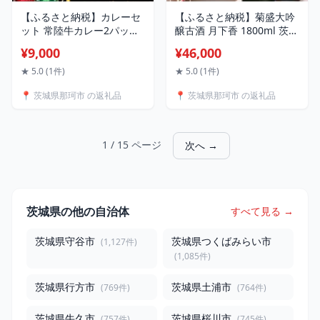
【ふるさと納税】カレーセ
【ふるさと納税】菊盛大吟
ット 常陸牛カレー2パッ
醸古酒 月下香 1800ml 茨城
ク・ローズポークカレー2
お酒 日本酒 お中元 お歳暮
¥9,000
¥46,000
パック 茨城県共通返礼品
お祝い 母の日 敬老の日 お
カレー カレーライス お取
土産 贈り物 内祝い 還暦祝
★ 5.0 (1件)
★ 5.0 (1件)
り寄せ 最高級ブランド 常
い 木内酒造 菊盛 純米大吟
📍 茨城県那珂市 の返礼品
📍 茨城県那珂市 の返礼品
陸牛 ローズポーク 銘柄豚
醸古酒 1.8L げっかこう 純
牛肉 ブランド牛 国産牛 茨
米大吟醸 古酒 ギフト 贈答
城 レトルトカレー ご当地
送料無料
カレー おいしい 便利 送料
1 / 15 ページ
次へ →
無料
茨城県の他の自治体
すべて見る →
茨城県守谷市
茨城県つくばみらい市
(1,127件)
(1,085件)
茨城県行方市
茨城県土浦市
(769件)
(764件)
茨城県牛久市
茨城県桜川市
(757件)
(745件)