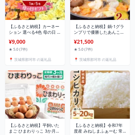
【ふるさと納税】カーネー
【ふるさと納税】鍋-1グラ
ション 選べる4色 母の日 ま
ンプリで優勝したあんこう
だ間に合う ピンク系 赤 オ
鍋セット（2人前） お歳暮
¥9,000
¥21,500
レンジ 黄色 プレゼント ギ
鍋セット グルメ 鮟鱇鍋 あ
フト カーネーション 花 ア
んこう鍋 国産 鮟鱇 郷土料
★ 5.0 (7件)
★ 5.0 (7件)
レンジ 鉢植え 5号 鉢 国産
理 茨城県 産地直送 お取り
📍 茨城県那珂市 の返礼品
📍 茨城県那珂市 の返礼品
花鉢 鉢花 フラワーアレン
寄せ 老舗 どぶ汁 あん肝 鍋
ジメント 母の日ギフト フ
料理 あんこう鍋つゆ付き
ラワーギフト お祝い はは
アンコウ鍋 水産加工 茨城
の日 記念日 送料無料
県共通返礼品 北茨城市産
送料無料
【ふるさと納税】平飼いた
【ふるさと納税】令和7年
まご ひまわりっこ 3か月定
度産 みねしまふぁーむ 常