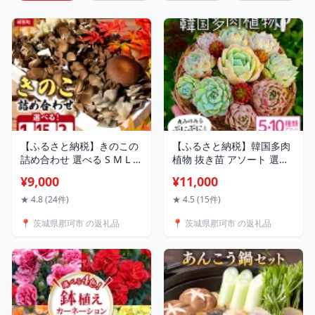
【ふるさと納税】きのこの
【ふるさと納税】韓国多肉
詰め合わせ 選べる S M L サ
植物 抜き苗 アソート 選べ
イズ 1kg 1.5kg 2kg 茨城県
る 5種類 10種類 詰め合わ
¥9,000
¥11,000
共通返礼品 城里町産 舞茸
せ 多肉植物 観葉植物 イン
椎茸 あわび茸 たもぎ茸 は
テリア 寄せ植え 誕生日プ
★ 4.8 (24件)
★ 4.5 (15件)
なびら茸 完全室内栽培 栽
レゼント オシャレ 多肉 観
📍 茨城県那珂市 の返礼品
📍 茨城県那珂市 の返礼品
培期間中農薬不使用 安心
葉 おまかせ セット 植物 苗
安全 栄養豊富 こだわりの
種類 色々 ランダム 農園直
キノコ詰め合わせ 直送 新
送 栽培 ガーデニング 寄せ
鮮 おすすめ セット 贈り物
植え用 韓国苗 多肉専科 送
送料無料
料無料