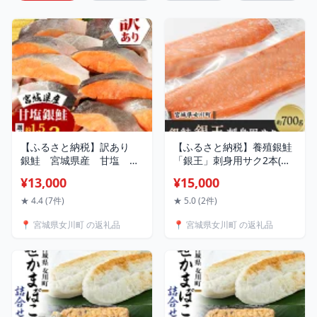
【ふるさと納税】訳あり
【ふるさと納税】養殖銀鮭
銀鮭 宮城県産 甘塩 切
「銀王」刺身用サク2本(半
身(約1.5kg / 約3kg)_ 訳あ
身1枚分) 約700g_ 鮭 サー
¥13,000
¥15,000
り 銀鮭 さけ サケ 魚 海鮮
モン 銀鮭 銀王 刺身用 海鮮
切身 甘塩 美味しい 人気 宮
魚 美味しい 人気 おすすめ
★ 4.4 (7件)
★ 5.0 (2件)
城県産 大容量 【配送不可
送料無料 【配送不可地域：
📍 宮城県女川町 の返礼品
📍 宮城県女川町 の返礼品
地域：離島】
離島】【1312836】
【G1525306】