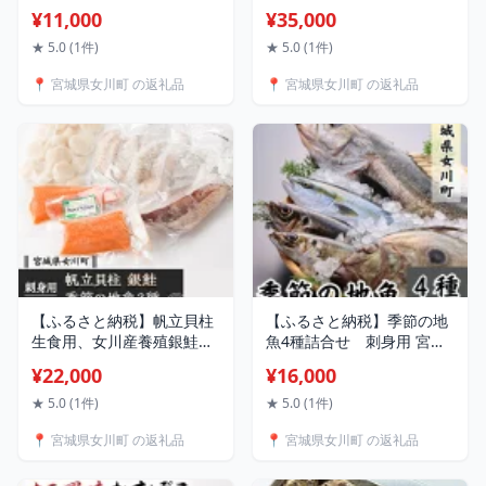
い+ドリップコーヒー+ふり
切身セット_ 鮭 サーモン 銀
¥11,000
¥35,000
かけ) 1セット/2セット
鮭 銀王 刺身用 定塩 切身 海
【G1306999】
鮮 魚 美味しい 人気 送料無
★ 5.0 (1件)
★ 5.0 (1件)
料 【配送不可地域：離島】
📍 宮城県女川町 の返礼品
📍 宮城県女川町 の返礼品
【1312833】
【ふるさと納税】帆立貝柱
【ふるさと納税】季節の地
生食用、女川産養殖銀鮭お
魚4種詰合せ 刺身用 宮城
刺身用と季節の地魚3種詰
県産【配送不可地域：離
¥22,000
¥16,000
合せ【配送不可地域：離
島】【1312827】
島】【1312829】
★ 5.0 (1件)
★ 5.0 (1件)
📍 宮城県女川町 の返礼品
📍 宮城県女川町 の返礼品