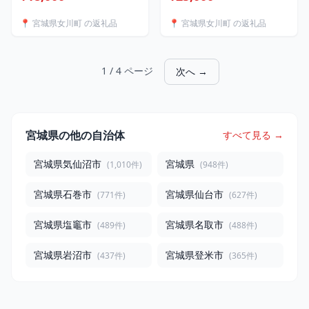
【1630379】
【1307005】
📍 宮城県女川町 の返礼品
📍 宮城県女川町 の返礼品
1 / 4 ページ
次へ →
宮城県の他の自治体
すべて見る →
宮城県気仙沼市
宮城県
(1,010件)
(948件)
宮城県石巻市
宮城県仙台市
(771件)
(627件)
宮城県塩竈市
宮城県名取市
(489件)
(488件)
宮城県岩沼市
宮城県登米市
(437件)
(365件)