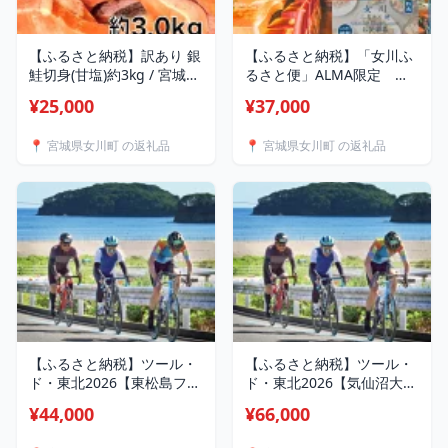
【ふるさと納税】訳あり 銀
【ふるさと納税】「女川ふ
鮭切身(甘塩)約3kg / 宮城県
るさと便」ALMA限定 お
女川町【配送不可地域：離
食事券【1674417】
¥25,000
¥37,000
島】【1641035】
📍 宮城県女川町 の返礼品
📍 宮城県女川町 の返礼品
【ふるさと納税】ツール・
【ふるさと納税】ツール・
ド・東北2026【東松島フォ
ド・東北2026【気仙沼大谷
ンド】ふるさと納税先行エ
海岸フォンド】ふるさと納
¥44,000
¥66,000
ントリー【1718303】
税先行エントリー
【1718300】