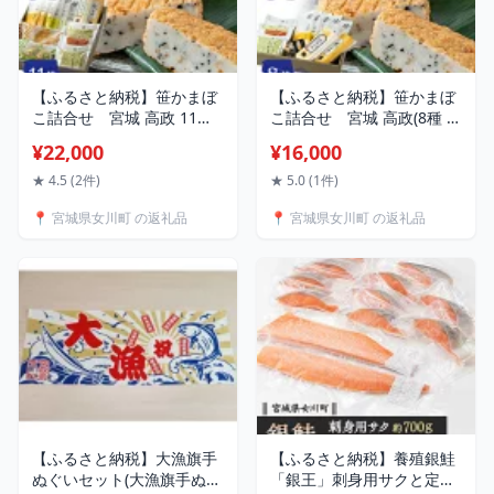
【ふるさと納税】笹かまぼ
【ふるさと納税】笹かまぼ
こ詰合せ 宮城 高政 11種
こ詰合せ 宮城 高政(8種 /
【配送不可地域：離島】
11種)【配送不可地域：離
¥22,000
¥16,000
【1306849】
島】【G1303703】
★ 4.5 (2件)
★ 5.0 (1件)
📍 宮城県女川町 の返礼品
📍 宮城県女川町 の返礼品
【ふるさと納税】大漁旗手
【ふるさと納税】養殖銀鮭
ぬぐいセット(大漁旗手ぬぐ
「銀王」刺身用サクと定塩