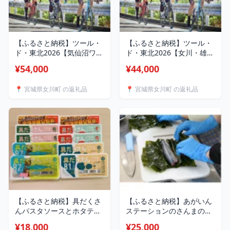
【ふるさと納税】ツール・
【ふるさと納税】ツール・
ド・東北2026【気仙沼ワン
ド・東北2026【女川・雄勝
ウェイフォンド】ふるさと
フォンド】ふるさと納税先
¥54,000
¥44,000
納税先行エントリー
行エントリー【1718301】
【1718299】
📍 宮城県女川町 の返礼品
📍 宮城県女川町 の返礼品
【ふるさと納税】具だくさ
【ふるさと納税】あがいん
んパスタソースとホタテの
ステーションのさんまの昆
ガリバタ醤油セット(常温)
布巻体験(2名分)
¥18,000
¥25,000