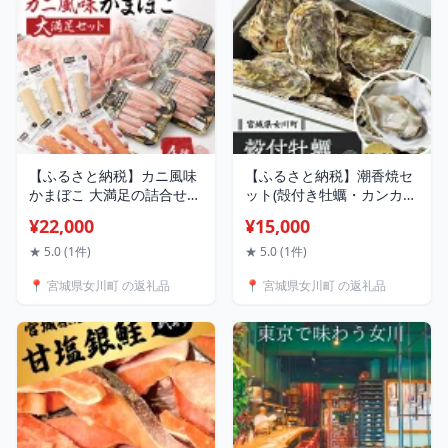
【ふるさと納税】カニ風味
【ふるさと納税】潮香焼セ
かまぼこ 大満足の詰合せ
ット(殻付き牡蠣・カンカン
カニカマ ホタカマ 4種【配
焼き)ナイフ・軍手入り【配
¥22,000
¥15,000
送不可地域：離島】
送不可地域：離島・沖縄
【1660420】
県・九州】【1312854】
★ 5.0 (1件)
★ 5.0 (1件)
📍 宮城県女川町 の返礼品
📍 宮城県女川町 の返礼品