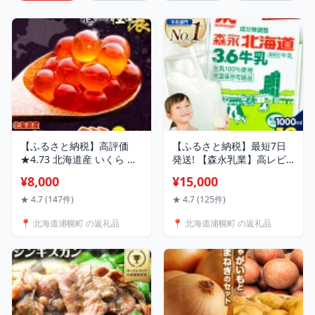
【ふるさと納税】高評価
【ふるさと納税】最短7日
★4.73 北海道産 いくら 醤
発送! 【森永乳業】高レビ
油 ★数量限定★ 選べる
ュー★4.73 森永北海道3.6
¥8,000
¥15,000
70g 140g 280g 420g 粒立
牛乳 1L×12本 定期便 3回
ついくら 国産 浦幌 厚内 山
常温保存 ロングライフ 長
★ 4.7 (147件)
★ 4.7 (125件)
本商店 小分け 鮭いくら サ
期保存《出荷時期をお選び
📍 北海道浦幌町 の返礼品
📍 北海道浦幌町 の返礼品
ケ いくら丼 人気 海鮮 魚介
ください》備蓄 成分無調整
冷凍 送料無料 北海道 醤油
濃厚3.6% 大容量まとめ買
漬け 鮭 小分け パック 予約
い 北海道十勝浦幌産 送料
水産 濃厚
無料