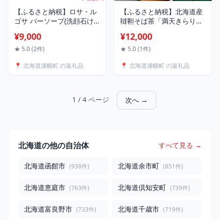
【ふるさと納税】ロサ・ル
【ふるさと納税】北海道産
ゴサ バーソープ(洗顔石け
韃靼そば茶「満天きらり」
ん 100g×1個) 《2025年1月
200g×2袋 or 5袋 そばらぼ
¥9,000
¥12,000
下旬頃から順次発送》株式
《30日以内に出荷予定(土日
会社ciokay 北海道 浦幌町
祝除く)》 北海道 浦幌町 そ
★ 5.0 (2件)
★ 5.0 (1件)
美容 バラ ハマナス 石鹸 せ
ば茶 美容 健康 ギフト 贈答
📍 北海道浦幌町 の返礼品
📍 北海道浦幌町 の返礼品
っけん 化粧品
品 ドリンク ノンカフェイ
ン 飲料 飲み物 お茶
1 / 4 ページ
次へ →
北海道の他の自治体
すべて見る →
北海道函館市
北海道余市町
(938件)
(851件)
北海道恵庭市
北海道倶知安町
(763件)
(739件)
北海道富良野市
北海道千歳市
(733件)
(719件)