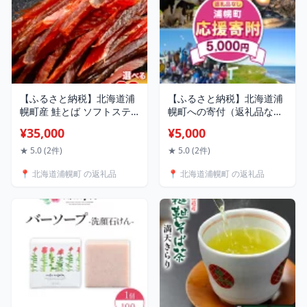
【ふるさと納税】北海道浦
【ふるさと納税】北海道浦
幌町産 鮭とば ソフトステ
幌町への寄付（返礼品な
ィック 選べる 3袋 ( 180g )
し）お礼のお手紙をお届け
¥35,000
¥5,000
/ 10袋 ( 600g ) / 15袋 (
します
900g )/ 20袋 ( 1.2kg ) 山本
★ 5.0 (2件)
★ 5.0 (2件)
商店 国産秋鮭 鮭 とば しっ
📍 北海道浦幌町 の返礼品
📍 北海道浦幌町 の返礼品
とり やわらか 個包装 ビー
ルのお供 おつまみ 珍味 送
料無料