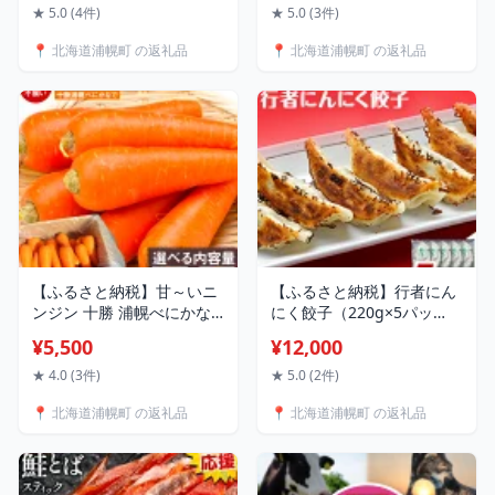
合 北海道 十勝 浦幌町 産地
(土日祝除く)》北海道 浦幌
★ 5.0 (4件)
★ 5.0 (3件)
直送 じゃがいも 男爵芋 男
町 大福 浦幌町産 小豆 冷凍
📍 北海道浦幌町 の返礼品
📍 北海道浦幌町 の返礼品
爵いも じゃがバター フラ
お菓子 スイーツ 餅
イドポテト コロッケ 離乳
食 料理 常備菜 送料無料
《3月上旬以降出荷》
【ふるさと納税】甘～いニ
【ふるさと納税】行者にん
ンジン 十勝 浦幌べにかな
にく餃子（220g×5パッ
で 【訳あり・不揃い】 約
ク）《30日以内に出荷予定
¥5,500
¥12,000
2kg 10～20本 or 約5kg 40
(土日祝除く)》北海道 浦幌
～50本 農事組合法人レギュ
町 ユーエム ニンニク 行者
★ 4.0 (3件)
★ 5.0 (2件)
ーム《11月上旬から4月末
にんにく ご当地餃子 餃子
📍 北海道浦幌町 の返礼品
📍 北海道浦幌町 の返礼品
頃出荷》北海道 浦幌町 人
ぎょうざ ギョーザ
参 にんじん 安心 安全 野菜
お野菜 やさい 紅奏 シャキ
シャキ 甘い