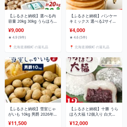
【ふるさと納税】選べる内
【ふるさと納税】パンケー
容量 20kg 30kg うらほろ
キミックス 選べる2サイズ
ホワイトペレット 10kg個
120g×7袋 又は 20袋 十勝
¥9,000
¥4,000
包装 株式会社エムケイ 北
URAHORO 北海道産小麦
海道 浦幌町 カラマツ 100%
100% ホットケーキ 個包装
★ 4.9 (9件)
★ 4.6 (5件)
木質ペレット 猫砂 ペット
小分け 常温保存 簡単 朝食
📍 北海道浦幌町 の返礼品
📍 北海道浦幌町 の返礼品
のトイレ 砂 燃焼 燃料 スト
おやつ 子供 離乳食 キャン
ーブ キャンプ 焚火 薪 森林
プ 北海道 十勝 浦幌町 送料
の香り 高品質 エコ 節電 送
無料 《30日以内に出荷予定
料無料 《30日以内に出荷》
(土日祝除く)》 生活応援
【ふるさと納税】雪室じゃ
【ふるさと納税】十勝 うら
がいも 10kg 男爵 2026年先
ほろ大福 12個入り 白大福
行予約 雪室貯蔵 完熟 甘い
草大福 道の駅うらほろ 直
¥11,500
¥12,000
ホクホク 浦幌町農業協同組
売会 《60日以内に出荷予定