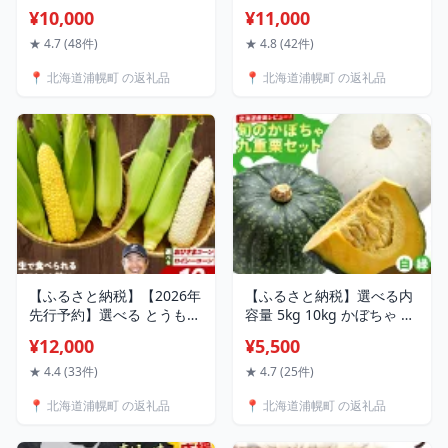
ゴールドラッシュ ピュアホ
袋 元木農場《9月中旬頃か
¥10,000
¥11,000
ワイト 2026年先行予約 伊
ら出荷(土日祝除く)》北海
場ファーム 朝もぎ直送 オ
道 浦幌町 じゃがいも メー
★ 4.7 (48件)
★ 4.8 (42件)
ーガニック 北海道 十勝 浦
クイン キタアカリ 男爵 シ
📍 北海道浦幌町 の返礼品
📍 北海道浦幌町 の返礼品
幌町 スイートコーン 甘い
ャドークイーン ノーザンル
糖度 希少 産直 離乳食 安心
ビー レッドムーン
安全 送料無料 《8月中旬-9
月中旬出荷》
【ふるさと納税】【2026年
【ふるさと納税】選べる内
先行予約】選べる とうもろ
容量 5kg 10kg かぼちゃ 九
こし2種セット 合計10本 お
重栗 白い九重栗かぼちゃ
¥12,000
¥5,500
ひさまコーン ロイシーコー
2026年先行予約 おかだ農
ン 元木農場《8月下旬-9月
園 朝採り 産地直送 北海道
★ 4.4 (33件)
★ 4.7 (25件)
中旬より発送(土日祝除
十勝 浦幌町 南瓜 カボチャ
📍 北海道浦幌町 の返礼品
📍 北海道浦幌町 の返礼品
く)》 北海道十勝浦幌町産
旬 完熟 甘い ホクホク 離乳
生でも食べられる糖度20度
食 安心 安全 こだわり栽培
以上 朝もぎたてとうもろこ
送料無料 《9月中旬-11月上