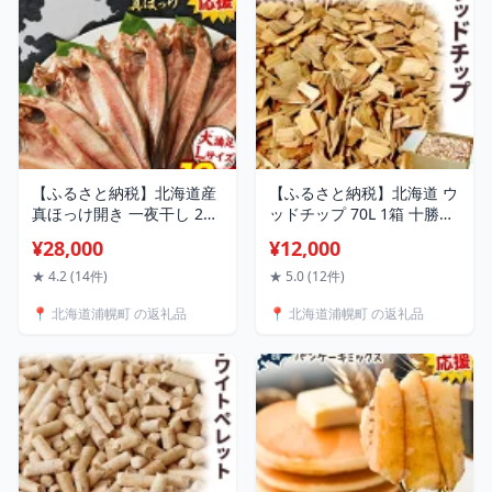
し 旬の時期にお届け 朝採
旬出荷》
り
【ふるさと納税】北海道産
【ふるさと納税】北海道 ウ
真ほっけ開き 一夜干し 2枚
ッドチップ 70L 1箱 十勝産
4枚 6枚 12枚セット 肉厚 脂
針葉樹 100% 天然 森林の香
¥28,000
¥12,000
のり抜群 特大サイズ 手づ
り 無添加 防腐剤 ゼロ 除草
くり 国産 浦幌町厚内 焼き
雑草対策 ぬかるみ防止 ガ
★ 4.2 (14件)
★ 5.0 (12件)
魚 干物 冷凍 送料無料 山本
ーデニング 園芸 ドッグラ
📍 北海道浦幌町 の返礼品
📍 北海道浦幌町 の返礼品
商店
ン ペット キャンプ 焚火 マ
ルチング 浦幌町 株式会社
エムケイ 送料無料 《30日
以内に出荷》