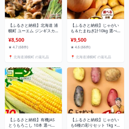
【ふるさと納税】北海道 浦
【ふるさと納税】じゃがい
幌町 ユーエム ジンギスカ
も＆たまねぎ計10kg 選べ
ン「浦幌の大地」 ユーエム
る 品種 （インカのめざめ
¥8,500
¥9,500
ニンニク 行者にんにく 豚
キタアカリ メークイン レ
ラム ジンギスカン 浦幌町
ッドムーン ひとみ ゆめい
★ 4.7 (68件)
★ 4.6 (66件)
送料無料《30日以内に出荷
ころ ルージュ）2026年予
📍 北海道浦幌町 の返礼品
📍 北海道浦幌町 の返礼品
予定(土日祝除く)》
約 橋枝物産 野菜 根菜 常備
菜 料理 離乳食 北海道 十勝
浦幌町 産直 送料無料 《10
月中旬より順次出荷》
【ふるさと納税】有機JAS
【ふるさと納税】じゃがい
とうもろこし 10本 選べる
も6種の彩りセット 1kg × 6