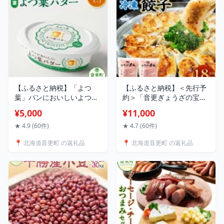
28000円 6000円 ～ 2万
8000円
【ふるさと納税】「よつ
【ふるさと納税】＜先行予
葉」パンにおいしいよつ葉
約＞「音更ぎょうざの宝
バター セット ＜選べる容
永」冷凍餃子 1.8kg
¥5,000
¥11,000
量＞ 2個 ～ 20個（1個あた
(900g×2袋) 約60個 餃子 ぎ
り100g）計200g～2kg
ょうざ ギョウザ ギョーザ
★ 4.9 (60件)
★ 4.7 (60件)
5000円 ～ 23000円 5000円
焼き餃子 水餃子 冷凍食品
📍 北海道音更町 の返礼品
📍 北海道音更町 の返礼品
～ 2万3000円 よつ葉 よつ
簡単 食品 惣菜 中華 点心 惣
葉バター バター 有塩 有塩
菜 おかず グルメ 冷凍 北海
バター 乳製品 生乳 パン 朝
道 音更町 送料無料【8月～
食 冷蔵 十勝 北海道 音更町
9月上旬発送】【9月～10月
送料無料
上旬発送】