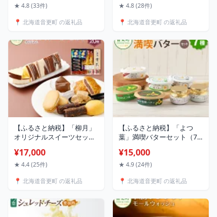
黒豆 金時豆 音更大袖振大
30kg 大豆 生豆 豆 だいず
★ 4.8 (33件)
★ 4.8 (28件)
豆 生豆 あずき だいず くろ
お豆 まめ 豆類 イソフラボ
📍 北海道音更町 の返礼品
📍 北海道音更町 の返礼品
まめ きんときまめ 詰め合
ン おやつ おつまみ お取り
わせ お取り寄せ 十勝 常温
寄せ 十勝 常温 国産 北海道
国産 北海道 音更町
音更町 送料無料
【ふるさと納税】「柳月」
【ふるさと納税】「よつ
オリジナルスイーツセット
葉」満喫バターセット（7
7種 お菓子 スイーツ デザー
種）合計776g 15000円 1万
¥17,000
¥15,000
ト 三方六 とかち大納言 月
5000円 バター よつ葉バタ
ふわり きなごろも あんバ
ー 有塩バター 発酵バター
★ 4.4 (25件)
★ 4.9 (24件)
タサン ボンヌ 北のふれあ
乳製品 セット 詰め合わせ
📍 北海道音更町 の返礼品
📍 北海道音更町 の返礼品
い 食べ比べ セット 詰め合
北海道産 生乳100% 冷蔵 北
わせ お取り寄せ 個包装 小
海道 音更町 送料無料
分け ギフト 北海道 音更町
【A111】
送料無料 【A08】