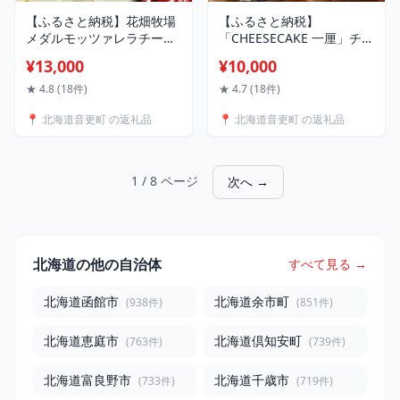
【ふるさと納税】花畑牧場
【ふるさと納税】
メダルモッツァレラチーズ
「CHEESECAKE 一厘」チー
＜選べる容量＞ 約1kg×1袋
ズケーキ ＜選べる＞ プレ
¥13,000
¥10,000
／ 約1kg×2袋 ／ 約1kg×3
ーン 1個 プレーン・ブルー
袋 13000円 ～ 31000円 1万
ベリー 計2個 プレーン 計2
★ 4.8 (18件)
★ 4.7 (18件)
3000円 ～ 3万1000円 モッ
個 プレーン・オレンジ 計2
📍 北海道音更町 の返礼品
📍 北海道音更町 の返礼品
ツァレラチーズ チーズ モ
個 プレーン・ブルーベリ
ッツァレラ 生乳100% 乳製
ー・オレンジ 計3個 10000
品 スライス ピザ パスタ 料
円 ～ 22000円 1万円 ～ 2万
理 おつまみ 業務用 十勝 冷
2000円 デザート スイーツ
1 / 8 ページ
次へ →
凍
お菓子 ケーキ 冷凍
北海道の他の自治体
すべて見る →
北海道函館市
北海道余市町
(938件)
(851件)
北海道恵庭市
北海道倶知安町
(763件)
(739件)
北海道富良野市
北海道千歳市
(733件)
(719件)