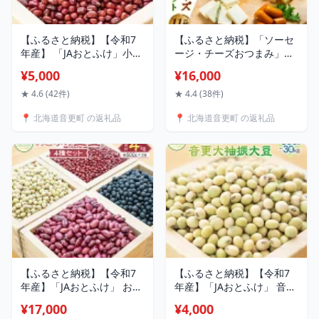
【ふるさと納税】【令和7
【ふるさと納税】「ソーセ
年産】 「JAおとふけ」小豆
ージ・チーズおつまみ」セ
＜選べる容量＞ 500g 1kg
ット 11種類 ソーセージ フ
¥5,000
¥16,000
2kg 5kg 10kg 30kg 4000円
ランクフルト ベーコンスラ
～ 65000円 4000円 ～ 6万
イス おつまみチーズ チェ
★ 4.6 (42件)
★ 4.4 (38件)
5000円 小豆 あずき 豆 お豆
ダーチーズ ゴーダチーズ
📍 北海道音更町 の返礼品
📍 北海道音更町 の返礼品
まめ 生豆 豆類 和菓子 料理
カマンベールチーズ スモー
お取り寄せ 国産 十勝 常温
クチーズ おつまみ セット
北海道 音更町
詰め合わせ 肉 豚肉 乳製品
冷蔵
【ふるさと納税】【令和7
【ふるさと納税】【令和7
年産】「JAおとふけ」 おと
年産】「JAおとふけ」 音更
ふけ生豆セット 500g×2袋
大袖振大豆 ＜選べる容量＞
¥17,000
¥4,000
×4種類 合計4kg 小豆 大豆
500g 1kg 2kg 6kg 10kg