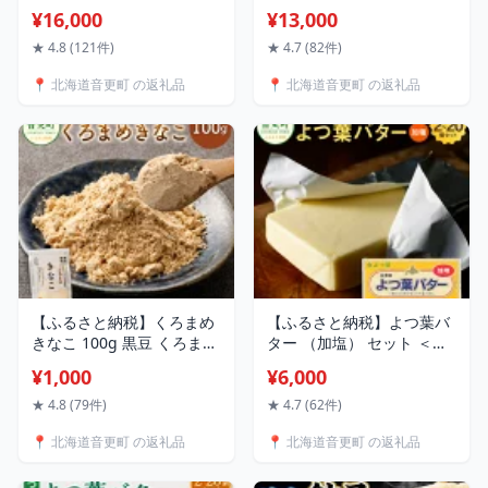
【A37】9種類 11個 チーズ
FOODS」 ハピまん （チー
¥16,000
¥13,000
カマンベールチーズ スモー
ズ） 8個セット 【B11】 1
クチーズ クリームチーズ
個130g 13000円 1万3000
★ 4.8 (121件)
★ 4.7 (82件)
チーズペースト チェダーチ
円 チーズ ナチュラルチー
📍 北海道音更町 の返礼品
📍 北海道音更町 の返礼品
ーズ ゴーダ チーズ スライ
ズ 中華まん 中華 点心 惣菜
スチーズ 16000円 1万6000
おやつ 十勝 冷凍 お取り寄
円 おつまみ 晩酌 セット 詰
せ グルメ 朝食 レンジ調理
め合わせ 乳製品 十勝 音更
冷凍食品 北海道 音更町 送
町 送料無料
料無料
【ふるさと納税】くろまめ
【ふるさと納税】よつ葉バ
きなこ 100g 黒豆 くろまめ
ター （加塩） セット ＜選
きなこ きな粉 黄粉 大豆 だ
べる容量＞ 2個 6個 10個
¥1,000
¥6,000
いず 豆 まめ お豆 いわいく
20個 （1個あたり150g）計
ろ 光黒 常温 北海道 音更町
300g～3kg バター 加塩バ
★ 4.8 (79件)
★ 4.7 (62件)
送料無料
ター 有塩バター よつ葉 十
📍 北海道音更町 の返礼品
📍 北海道音更町 の返礼品
勝 生乳100％ 乳製品 朝食
トースト 料理 冷蔵 北海道
音更町 送料無料 6000円 ～