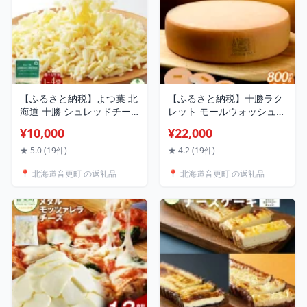
【ふるさと納税】よつ葉 北
【ふるさと納税】十勝ラク
海道 十勝 シュレッドチー
レット モールウォッシュ
ズ（要加熱）＜選べる容量
＜選べる容量＞ 1/4サイズ
¥10,000
¥22,000
＞1袋～4袋（1袋あたり
約800g ／ 1/2ホール 約
1kg）計1kg～4kg 10000円
1.7kg ／ 1ホール 約3.6kg
★ 5.0 (19件)
★ 4.2 (19件)
～ 33000円 1万円 ～ 3万
22000円 ～ 80000円 2万
📍 北海道音更町 の返礼品
📍 北海道音更町 の返礼品
3000円 チーズ ナチュラル
2000円 ～ 8万円 ラクレッ
チーズ チェダー ゴーダ モ
トチーズ チーズ 乳製品 十
ッツァレラ ミックスチーズ
勝 冷蔵 北海道 音更町 送料
業務用サイズ セルロース不
無料
使用 冷蔵