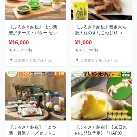
【ふるさと納税】 よつ葉
【ふるさと納税】音更大袖
贅沢チーズ・バター セット
振大豆のきなこねじり ＜選
8種類 【A03】合計788g 合
べる容量＞ 70g×1袋 合計
¥16,000
¥1,000
計8個 チーズ バター カマン
70g ／ 70g×5袋 合計350g
ベールチーズ チェダーチー
／ 70g×12袋 合計840g
★ 4.8 (211件)
★ 4.8 (158件)
ズ スモークチーズ よつ葉
1000円 ～ 9000円 きなこね
📍 北海道音更町 の返礼品
📍 北海道音更町 の返礼品
バター 発酵バター 詰め合
じり きなこ きな粉 黄粉 大
わせ おつまみ 朝食 乳製品
豆 だいず おやつ お菓子 お
加工品 人気 十勝 冷蔵 北海
茶請け お茶菓子 常温 北海
道 音更町 16000円 1万
道 音更町 送料無料
6000円
【ふるさと納税】「よつ
【ふるさと納税】【60日以
葉」贅沢チーズセット
内に発送予定】「HAPIO