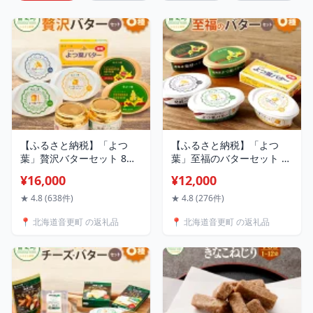
【ふるさと納税】「よつ
【ふるさと納税】「よつ
葉」贅沢バターセット 8種
葉」至福のバターセット 6
類 合計926g 16000円 1万
種類 合計700g 12000円 1
¥16,000
¥12,000
6000円 バター よつ葉バタ
万2000円 バター よつ葉バ
ー 限定バター 加塩 発酵バ
ター 発酵バター セット 詰
★ 4.8 (638件)
★ 4.8 (276件)
ター よつ葉伝統造りバター
め合わせ パン 加塩 有塩 乳
📍 北海道音更町 の返礼品
📍 北海道音更町 の返礼品
ひまわりオイル セット 詰
製品 加工品 十勝 冷蔵 北海
め合わせ セット 乳製品 加
道 音更町 送料無料
工品 調味料 冷蔵 北海道 音
更町 送料無料