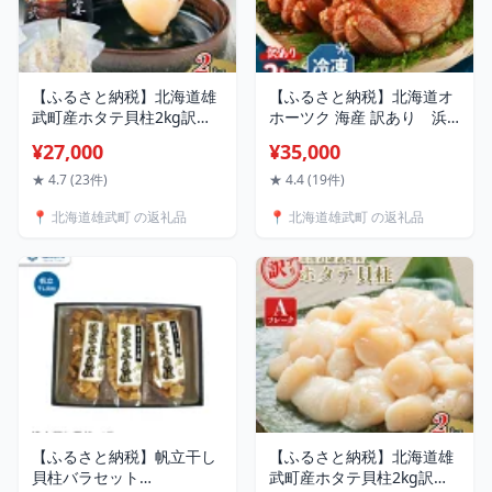
【ふるさと納税】北海道雄
【ふるさと納税】北海道オ
武町産ホタテ貝柱2kg訳ア
ホーツク 海産 訳あり 浜
リ小分けBCフレーク
ゆで毛ガニ 2kg（冷凍）|
¥27,000
¥35,000
（500g×4）【1235203】
毛蟹 毛ガニ 毛がに 蟹 か
に カニ 2kg オホーツク産
★ 4.7 (23件)
★ 4.4 (19件)
雄武町 雄武産 ふるさと納
📍 北海道雄武町 の返礼品
📍 北海道雄武町 の返礼品
税 雄武 海産 海鮮 訳あり 浜
茹で 冷凍【07129】
【ふるさと納税】帆立干し
【ふるさと納税】北海道雄
貝柱バラセット
武町産ホタテ貝柱2kg訳ア