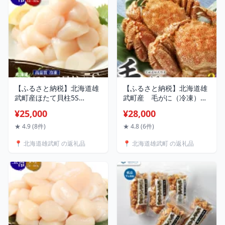
寄せ 北海道 雄武町 雄武
【04109】
【ふるさと納税】北海道雄
【ふるさと納税】北海道雄
武町産ほたて貝柱5S
武町産 毛がに（冷凍）
1kg（冷凍）【0711804】
(400g×2)【1240102】
¥25,000
¥28,000
★ 4.9 (8件)
★ 4.8 (6件)
📍 北海道雄武町 の返礼品
📍 北海道雄武町 の返礼品