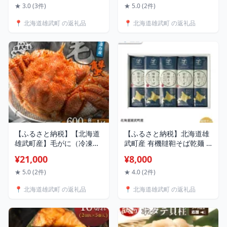
さと納税 北海道 オホーツ
300ml) | 蕎麦 乾麺 有機JAS
★ 3.0 (3件)
★ 5.0 (2件)
ク産 取り寄せ おつまみ つ
認証 農薬不使用 有機栽培
📍 北海道雄武町 の返礼品
📍 北海道雄武町 の返礼品
まみ 雄武町【0312402】
国産 ダッタンそば 細麺 ル
チン豊富 細麺 万能つゆ 利
尻昆布 鮭節 株式会社神門
お取り寄せ 北海道 雄武町
雄武【04111】
【ふるさと納税】【北海道
【ふるさと納税】北海道雄
雄武町産】毛がに（冷凍）
武町産 有機韃靼そば乾麺 |
(600g前後×1) オホーツク産
蕎麦 乾麺 200g×5束 そば
¥21,000
¥8,000
オホーツク 毛がに 毛ガニ
1kg 計5束 有機JAS認証 農
毛蟹 蟹 カニ 600g 1尾 かに
薬不使用 有機栽培 満天き
★ 5.0 (2件)
★ 4.0 (2件)
みそ カニみそ かに味噌 濃
らり 国産 韃靼 ダッタンそ
📍 北海道雄武町 の返礼品
📍 北海道雄武町 の返礼品
厚 海産物 海産 海鮮 魚介 冷
ば 細麺 ルチン豊富 低脂質
凍 ふるさと納税 北海道 雄
細麺 雄武町産 株式会社神
武町【1240702】
門 お取り寄せ 北海道 雄武
町 雄武【04102】