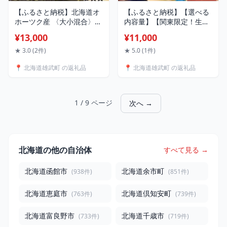
【ふるさと納税】北海道オ
【ふるさと納税】【選べる
ホーツク産 〈大小混合〉ひ
内容量】【関東限定！生ほ
らきつぶ （刺身用）500g
たて】 《期間限定》北海道
¥13,000
¥11,000
冷凍 | つぶ ツブ つぶ貝 貝
雄武産 生玉ほたて塩水パッ
魚介類 海鮮 刺身 さしみ 生
ク（冷蔵）｜関東限定 生ホ
★ 3.0 (2件)
★ 5.0 (1件)
食 寿司 寿司ネタ おかず 惣
タテ 新鮮 ホタテ 帆立 ほた
📍 北海道雄武町 の返礼品
📍 北海道雄武町 の返礼品
菜 お取り寄せ 北海道 雄武
て 生 冷蔵 塩水パック 塩水
町 雄武【1243801】
未冷凍 オホーツク 刺身 魚
介 海産物 魚介類 雄武漁業
協同組合 北海道 雄武町
1 / 9 ページ
次へ →
北海道の他の自治体
すべて見る →
北海道函館市
北海道余市町
(938件)
(851件)
北海道恵庭市
北海道倶知安町
(763件)
(739件)
北海道富良野市
北海道千歳市
(733件)
(719件)