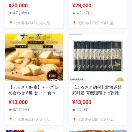
No.4(70g×3) ホタテ 干貝柱
リ小分けAフレーク
¥20,000
¥29,000
ふるさと納税 北海道 オホ
（500g×4）【1235303】
ーツク産 取り寄せ おつま
★ 4.7 (18件)
★ 4.3 (17件)
み つまみ 雄武町
📍 北海道雄武町 の返礼品
📍 北海道雄武町 の返礼品
【0311702】
【ふるさと納税】チーズ 詰
【ふるさと納税】北海道雄
め合わせ 6種 セット 食べ比
武町産 有機韃靼そば乾麺
べ 牧場直営 ミルクストリ
(200g×10) | 蕎麦 乾麺
¥13,000
¥13,000
ング 70g×2 スモークスト
200g×10束 そば 2kg 計10
リング 70g イルフューム
束 有機JAS認証 農薬不使用
★ 3.1 (11件)
★ 4.9 (8件)
25g モッツァレラ 90g ハー
有機栽培 満天きらり 国産
📍 北海道雄武町 の返礼品
📍 北海道雄武町 の返礼品
ドグラス 25g モルディ25g
韃靼 ダッタンそば 細麺 ル
北海道 ふるさと納税 雄武
チン豊富 低脂質 細麺 雄武
【0910101】
町産 株式会社神門 お取り