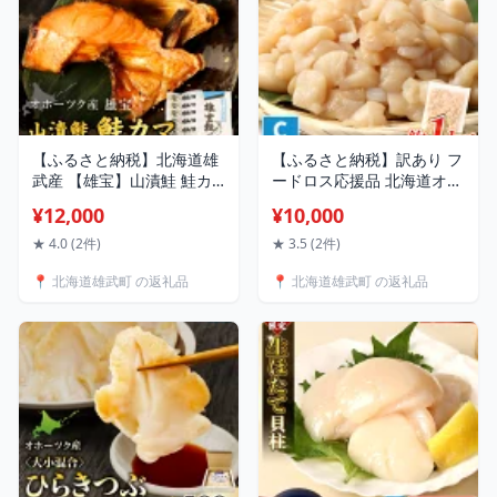
【ふるさと納税】北海道雄
【ふるさと納税】訳あり フ
武産 【雄宝】山漬鮭 鮭カ
ードロス応援品 北海道オホ
マ（2切×5袋) | オホーツク
ーツク産小分けホタテ Cフ
¥12,000
¥10,000
産 鮭 鮭カマ 秋鮭 雄宝 冷凍
レーク | 訳あり ほたて小分
10切 ブランド鮭 ふるさと
け 帆立 ホタテ 貝柱 ほたて
★ 4.0 (2件)
★ 3.5 (2件)
納税 北海道 海鮮 魚 雄武町
冷凍 海鮮 魚介 フードロ
📍 北海道雄武町 の返礼品
📍 北海道雄武町 の返礼品
雄武【1221001】
ス おつまみ 酒の肴 お取
り寄せ 北海道 雄武町 雄武
【03235】