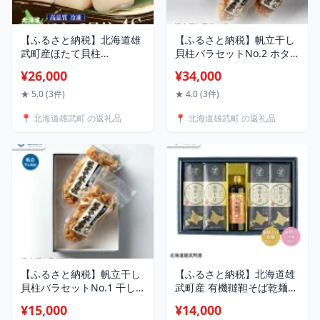
【ふるさと納税】北海道雄
【ふるさと納税】帆立干し
武町産ほたて貝柱
貝柱バラセットNo.2 ホタ
4S1kg（冷凍）
テ 干貝柱 ふるさと納税 北
¥26,000
¥34,000
【0711604】
海道 オホーツク産 取り寄
せ おつまみ つまみ 雄武町
★ 5.0 (3件)
★ 4.0 (3件)
【0311902】
📍 北海道雄武町 の返礼品
📍 北海道雄武町 の返礼品
【ふるさと納税】帆立干し
【ふるさと納税】北海道雄
貝柱バラセットNo.1 干し
武町産 有機韃靼そば乾麺麺
貝柱 ほたて バラ セット
つゆセット(韃靼そば乾麺
¥15,000
¥14,000
70g×2 ホタテ 干貝柱 ふる
200g×10 神門のつゆ