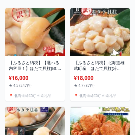
【ふるさと納税】【選べる
【ふるさと納税】北海道雄
内容量！】ほたて貝柱(BC
武町産 ほたて貝柱(冷
フレーク)
凍) Bフレーク 1kg[訳あり
¥16,000
¥18,000
品] ｜ ほたて 帆立 ホタテ
ホタテ貝柱 貝柱 刺身 Bフ
★ 4.5 (247件)
★ 4.7 (87件)
レーク 1kg 訳あり 訳あり
📍 北海道雄武町 の返礼品
📍 北海道雄武町 の返礼品
ホタテ 訳あり品 冷凍 ふる
さと納税 北海道 雄武町 雄
武【1235602】