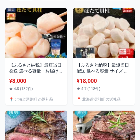
【ふるさと納税】最短当日
【ふるさと納税】最短当日
発送 選べる容量・お届け日
配送 選べる容量 サイズ 回
北海道オホーツク 湧別沖
数 訳あり 北海道 オホーツ
¥8,000
¥18,000
ほたて 玉冷小分け パック
ク産 冷凍 ほたて 貝柱フレ
300g～2.4kg 湧別漁業協同
ーク 1kg～3kg ホタテ ラン
★ 4.8 (132件)
★ 4.7 (118件)
組合 北海道 ホタテ ランキ
キング 海鮮 刺身 冷凍ふる
📍 北海道湧別町 の返礼品
📍 北海道湧別町 の返礼品
ング 海鮮 刺身 冷凍 帆立 ふ
さと納税 帆立 ふるさと 規
るさと 人気 ホタテ貝柱
格外 人気 ホタテ貝柱
お届け：入金確認後、準備
出来次第お届け