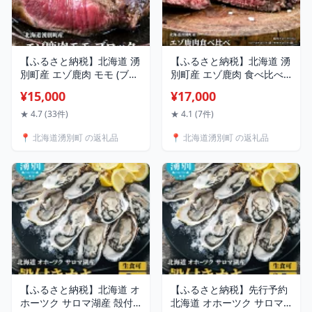
【ふるさと納税】北海道 湧
【ふるさと納税】北海道 湧
別町産 エゾ鹿肉 モモ (ブロ
別町産 エゾ鹿肉 食べ比べ
ック) 約1kg 【 お肉 ジビエ
900g (モモ・ロース) ブロ
¥15,000
¥17,000
鹿 しか肉 シカ肉 エゾシカ
ック 【 お肉 ジビエ 食べ比
エゾシカ肉 もも肉 エゾ鹿
べ 鹿 しか肉 シカ肉 エゾシ
★ 4.7 (33件)
★ 4.1 (7件)
冷凍 低カロリー ヘルシー
カ エゾシカ肉 もも肉 ロー
📍 北海道湧別町 の返礼品
📍 北海道湧別町 の返礼品
国産 産地直送 オホーツク
ス ロース肉 エゾ鹿 冷凍 低
】
カロリー ヘルシー 国産 産
地直送 オホーツク 】
【ふるさと納税】北海道 オ
【ふるさと納税】先行予約
ホーツク サロマ湖産 殻付
北海道 オホーツク サロマ