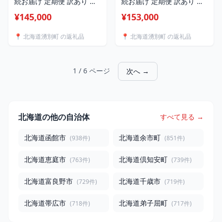
続お届け 定期便 訳あり 北
続お届け 定期便 訳あり 北
海道 オホーツク産 冷凍 ほ
海道 オホーツク産 冷凍 ほ
¥145,000
¥153,000
たて 貝柱 3kg（1kg×3箱）
たて 貝柱フレーク
ホタテ ランキング 海鮮 刺
3kg（1kg×3箱）ホタテ ラ
📍 北海道湧別町 の返礼品
📍 北海道湧別町 の返礼品
身 冷凍ふるさと納税 帆立
ンキング 海鮮 刺身 冷凍ふ
ふるさと 規格外 ホタテ貝
るさと納税 帆立 ふるさと
柱
規格外 人気 ホタテ貝柱
1 / 6 ページ
次へ →
北海道の他の自治体
すべて見る →
北海道函館市
北海道余市町
(938件)
(851件)
北海道恵庭市
北海道倶知安町
(763件)
(739件)
北海道富良野市
北海道千歳市
(729件)
(719件)
北海道帯広市
北海道弟子屈町
(718件)
(717件)