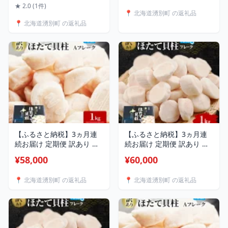
カ エゾシカ肉 もも肉 エゾ
たは Cフレーク ）1kg 帆立
★ 2.0 (1件)
📍 北海道湧別町 の返礼品
鹿 冷凍 低カロリー ヘルシ
ほたて 刺身 玉冷 海鮮 魚介
📍 北海道湧別町 の返礼品
ー 国産 産地直送 オホーツ
冷凍 国産 サロマ湖 魚介類
ク 】
【ふるさと納税】3ヵ月連
【ふるさと納税】3ヵ月連
続お届け 定期便 訳あり 北
続お届け 定期便 訳あり 北
海道 オホーツク産 冷凍 ほ
海道 オホーツク産 冷凍 ほ
¥58,000
¥60,000
たて 貝柱 1kg（1kg×1箱）
たて 貝柱フレーク
ホタテ ランキング 海鮮 刺
1kg（1kg×1箱）ホタテ ラ
📍 北海道湧別町 の返礼品
📍 北海道湧別町 の返礼品
身 冷凍ふるさと納税 帆立
ンキング 海鮮 刺身 冷凍ふ
ふるさと 規格外 ホタテ貝
るさと納税 帆立 ふるさと
柱
規格外 人気 ホタテ貝柱