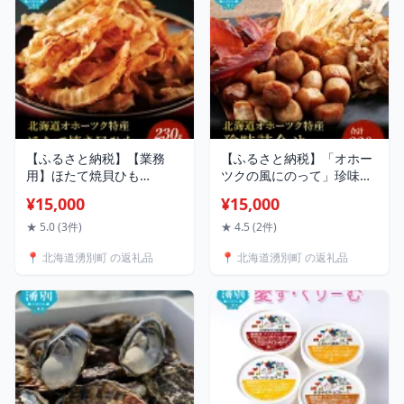
【ふるさと納税】【業務
【ふるさと納税】「オホー
用】ほたて焼貝ひも
ツクの風にのって」珍味詰
230g×2袋 おつまみ オホー
合せA 貝柱 貝紐 鮭とば お
¥15,000
¥15,000
ツク 海産 乾物 魚貝類 帆立
つまみ オホーツク 海産 セ
ホタテ
ット 詰め合わせ 乾物 魚介
★ 5.0 (3件)
★ 4.5 (2件)
類 魚貝類
📍 北海道湧別町 の返礼品
📍 北海道湧別町 の返礼品