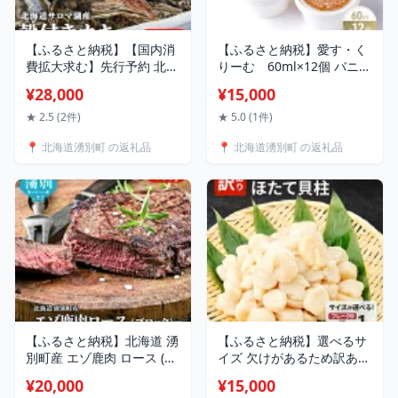
【ふるさと納税】【国内消
【ふるさと納税】愛す・く
費拡大求む】先行予約 北海
りーむ 60ml×12個 バニラ
道 サロマ湖産 カキ 約3.5kg
チョコレート あずき アイ
¥28,000
¥15,000
牡蠣 かき 海鮮 魚介 国産 殻
ス アイスクリーム スイー
付き 貝付き 生牡蠣 生食 焼
ツ セット 詰め合わせ
★ 2.5 (2件)
★ 5.0 (1件)
き牡蠣 蒸し牡蠣 冷蔵 産地
📍 北海道湧別町 の返礼品
📍 北海道湧別町 の返礼品
直送 オホーツク 魚貝類
お届け：2026年11月～
2027年1月末頃まで
【ふるさと納税】北海道 湧
【ふるさと納税】選べるサ
別町産 エゾ鹿肉 ロース (ブ
イズ 欠けがあるため訳あり
ロック) 900g【 お肉 ジビ
北海道 オホーツク海産 ホ
¥20,000
¥15,000
エ 鹿 しか肉 シカ肉 エゾシ
タテ 貝柱 （ Bフレーク ま