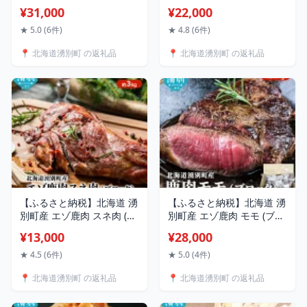
き カキ 生食可 5kg 牡蠣職
湖産 殻付き カキ 生食可
¥31,000
¥22,000
人厳選 牡蠣 国産 貝付き 魚
3.5kg 牡蠣職人厳選 牡蠣 国
貝類 生牡蠣 ノロウイルス
産 貝付き 魚貝類 生牡蠣 ノ
★ 5.0 (6件)
★ 4.8 (6件)
検査実施 海のミルク 海鮮
ロウイルス検査実施 海のミ
📍 北海道湧別町 の返礼品
📍 北海道湧別町 の返礼品
海の幸 つまみ 晩酌 お酒の
ルク 海鮮 海の幸 つまみ 晩
あて お届け：2026年11
酌 お酒のあて お届け：
月～2027年1月末まで
2026年11月中旬～2027年1
月末まで
【ふるさと納税】北海道 湧
【ふるさと納税】北海道 湧
別町産 エゾ鹿肉 スネ肉 (ブ
別町産 エゾ鹿肉 モモ (ブロ
ロック) 約3kg 【 お肉 ジビ
ック) 約2kg 【 お肉 ジビエ
¥13,000
¥28,000
エ 鹿 しか肉 シカ肉 エゾシ
鹿 しか肉 シカ肉 エゾシカ
カ エゾシカ肉 スネ肉 エゾ
エゾシカ肉 もも肉 エゾ鹿
★ 4.5 (6件)
★ 5.0 (4件)
鹿 冷凍 低カロリー ヘルシ
冷凍 低カロリー ヘルシー
📍 北海道湧別町 の返礼品
📍 北海道湧別町 の返礼品
ー 国産 産地直送 オホーツ
国産 産地直送 オホーツク
ク 】
】