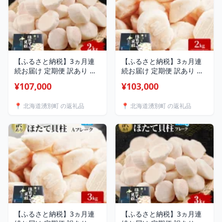
【ふるさと納税】3ヵ月連
【ふるさと納税】3ヵ月連
続お届け 定期便 訳あり 北
続お届け 定期便 訳あり 北
海道 オホーツク産 冷凍 ほ
海道 オホーツク産 冷凍 ほ
¥107,000
¥103,000
たて 貝柱フレーク
たて 貝柱 2kg（1kg×2箱）
2kg（1kg×2箱）ホタテ ラ
ホタテ ランキング 海鮮 刺
📍 北海道湧別町 の返礼品
📍 北海道湧別町 の返礼品
ンキング 海鮮 刺身 冷凍ふ
身 冷凍ふるさと納税 帆立
るさと納税 帆立 ふるさと
ふるさと 規格外 ホタテ貝
規格外 人気 ホタテ貝柱
柱
【ふるさと納税】3ヵ月連
【ふるさと納税】3ヵ月連