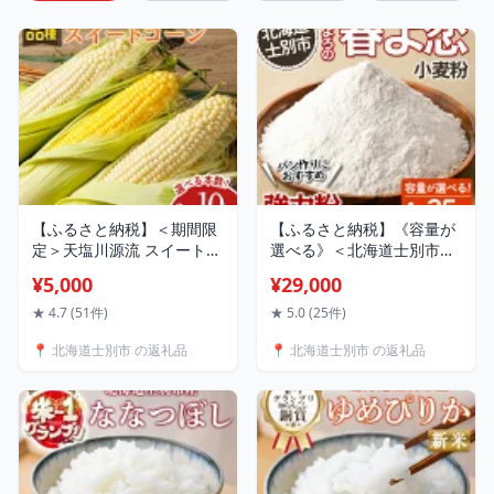
【ふるさと納税】＜期間限
【ふるさと納税】《容量が
定＞天塩川源流 スイートコ
選べる》＜北海道士別市産
ーン (6本～10本) 【2026年
小麦＞ たよろの春よ恋 強
¥5,000
¥29,000
8月より順次発送】 ゴール
力粉 (4kg～25kg) 小麦 小麦
ドラッシュ ホイップコーン
粉 強力粉 春よ恋 北海道産
★ 4.7 (51件)
★ 5.0 (25件)
北海道産 北海道 士別市 と
士別市産 国産 国産小麦粉
📍 北海道士別市 の返礼品
📍 北海道士別市 の返礼品
うもろこし トウモロコシ
パン お菓子 料理 1kg 10kg
とうきび 野菜 産地直送
【たよろ春小麦の会】
【三栄アグリ】