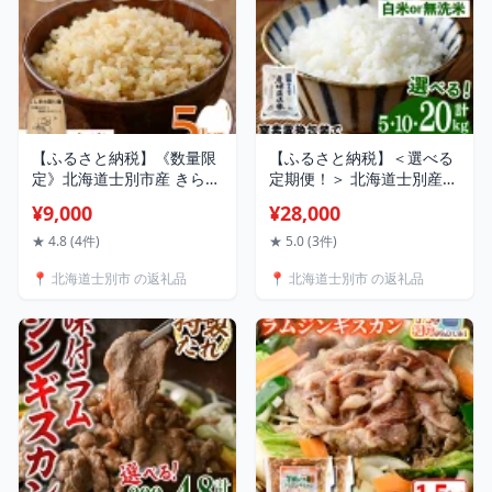
商店】
【ふるさと納税】《数量限
【ふるさと納税】＜選べる
定》北海道士別市産 きらら
定期便！＞ 北海道士別産
397 (玄米・5kg) 米 お米 北
ゆめぴりか 無洗米 白米 (
¥9,000
¥28,000
海道米 北海道産 士別市産
5~20kg / 2回 / 4回 / 6回 / 8
ごはん 玄米 5kg 【士別農
回 / 10回 ) 米 お米 ゆめぴ
★ 4.8 (4件)
★ 5.0 (3件)
園】
りか 定期便 白米 北海道産
📍 北海道士別市 の返礼品
📍 北海道士別市 の返礼品
北海道米 士別産 ごはん 産
地直送 窒素置換包装 【産
直の谷農園】