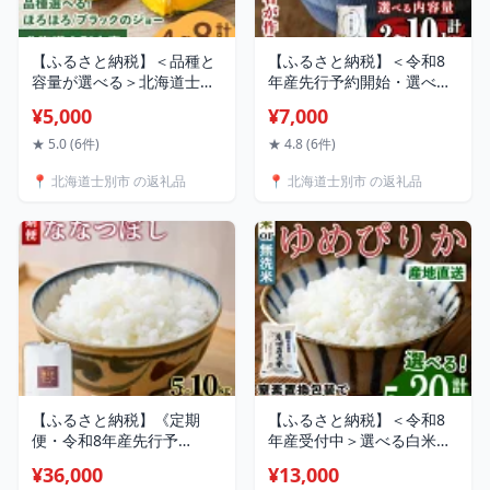
【ふるさと納税】＜品種と
【ふるさと納税】＜令和8
容量が選べる＞北海道士別
年産先行予約開始・選べる
産 かぼちゃ ブラックのジ
容量＞上士別の生産者がつ
¥5,000
¥7,000
ョー/ほろほろ (4kg～8kg)
くるゆめぴりか(2kg・
【9月下旬以降/10月中旬以
5kg・10kg) 【2026年11月
★ 5.0 (6件)
★ 4.8 (6件)
降 準備ができ次第発送】北
上旬以降発送予定】米 お米
📍 北海道士別市 の返礼品
📍 北海道士別市 の返礼品
海道産 国産 カボチャ 南瓜
白米 北海道産 北海道米 ゆ
野菜 煮物 サラダ 天ぷら 甘
めぴりか 特A 一等級 ごは
い 味覚の秋 【吉方農園】
ん おこめ コメ 単一原料米
2kg 5kg 10kg 【天塩の恵
み上士別】
【ふるさと納税】《定期
【ふるさと納税】＜令和8
便・令和8年産先行予
年産受付中＞選べる白米・
約！》 北海道 士別市産 満
無洗米！ ゆめぴりか
¥36,000
¥13,000
月農園のななつぼし
(5kg・10kg・20kg) 米 お米