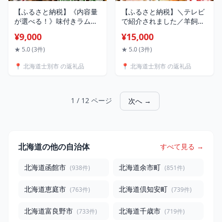
【ふるさと納税】《内容量
【ふるさと納税】＼テレビ
が選べる！》味付きラムジ
で紹介されました／羊飼い
ンギスカン ( 800g・計
の家 特製 ラム ジンギスカ
¥9,000
¥15,000
1.8kg・計3kg・計4.8kg )
ン(750g×2袋) 羊 羊肉 ラム
羊 羊肉 ジンギスカン ラム
肉 冷凍 焼肉 ジンギスカン
★ 5.0 (3件)
★ 5.0 (3件)
味付 冷凍 焼肉 BBQ 晩御飯
ラムジンギスカン 醤油ベー
📍 北海道士別市 の返礼品
📍 北海道士別市 の返礼品
おかず 【いろは肉店】
ス タレ 味付き BBQ バーベ
キュー 【羊と雲の丘観光】
1 / 12 ページ
次へ →
北海道の他の自治体
すべて見る →
北海道函館市
北海道余市町
(938件)
(851件)
北海道恵庭市
北海道倶知安町
(763件)
(739件)
北海道富良野市
北海道千歳市
(733件)
(719件)