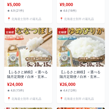
ゴ糖(1本 300g / 2本・6
産 味付 サフォーク ラム (
¥5,000
¥9,000
本・30本 ) 甘味料 調味料
300g・700g・計1kg ) 羊
てんさい オリゴ糖 甜菜 シ
羊肉 北海道 ジンギスカン
★ 4.9 (21件)
★ 4.6 (16件)
ロップ 国産 セット 料理 お
ラム サフォーク 味付き ラ
📍 北海道士別市 の返礼品
📍 北海道士別市 の返礼品
菓子作り【サフォーク】
ムジンギスカン 北海道産
国産 冷凍 焼肉 BBQ 晩御飯
おかず 【いろは肉店】
【ふるさと納税】＜選べる
【ふるさと納税】＜選べる
隔月定期便 / 白米・玄米選
隔月定期便 / 白米・玄米選
択可能＞「朝日町のお米」
択可能＞「朝日町のお米」
¥24,000
¥26,000
ななつぼし (5kg～15kg)
ゆめぴりか (5kg～15kg)
【先行予約受付中・2026年
【先行予約受付中・2026年
★ 4.8 (15件)
★ 4.4 (12件)
11月から順次発送予定】士
11月から順次発送予定】士
📍 北海道士別市 の返礼品
📍 北海道士別市 の返礼品
別産 米 お米 精米 白米 玄米
別産 米 お米 精米 白米 玄米
北海道米 ごはん ななつぼ
北海道米 ごはん ゆめぴり
し 北海道産 士別市 5kg
か 北海道産 定期便 5kg