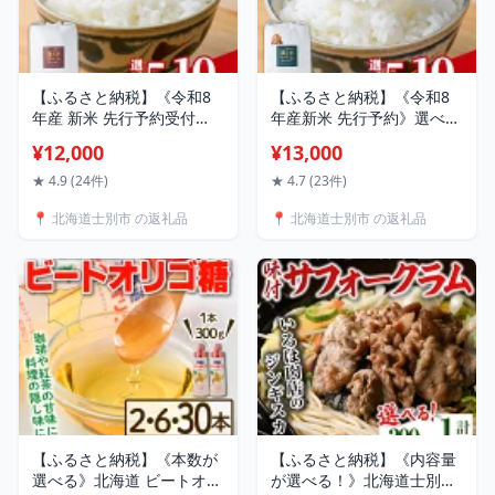
【ふるさと納税】《令和8
【ふるさと納税】《令和8
年産 新米 先行予約受付
年産新米 先行予約》選べる
中》選べる内容量！ 北海道
内容量！ 北海道 士別市産
¥12,000
¥13,000
士別市産 満月農園のななつ
満月農園のゆめぴりか
ぼし(5kg・10kg) 【2026年
(5kg・10kg) 【2026年12月
★ 4.9 (24件)
★ 4.7 (23件)
11月上旬以降発送予定】お
上旬より順次発送予定】 新
📍 北海道士別市 の返礼品
📍 北海道士別市 の返礼品
米 北海道米 ななつぼし
米 米 お米 北海道米 ゆめぴ
5kg 10kg 白米 ごはん コメ
りか 5kg 10kg 白米 ごはん
こめ 満月米【満月農園】
コメ こめ 満月米 【満月農
園】
【ふるさと納税】《本数が
【ふるさと納税】《内容量
選べる》北海道 ビートオリ
が選べる！》北海道士別市