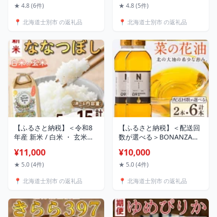
(5kg~10kg・3回 / 6回 / 9回
ゆめぴりか 無洗米 白米 北
★ 4.8 (6件)
★ 4.8 (5件)
/ 12回 ) 【2026年11月上旬
海道産 北海道米 士別産 精
📍 北海道士別市 の返礼品
📍 北海道士別市 の返礼品
以降発送予定】米 お米 定
米 ごはん 産地直送 窒素置
期便 北海道米 北海道産 な
換包装 新米【産直の谷農
なつぼし 白米 ごはん コメ
園】
こめ 満月米 【満月農園】
【ふるさと納税】＜令和8
【ふるさと納税】＜配送回
年産 新米 / 白米 ・ 玄米が
数が選べる＞BONANZA
選べる＞「朝日町のお米」
OIL NANOHANA オメガ 菜
¥11,000
¥10,000
ななつぼし (5kg・10kg・
の花油 (600g×2本 /
15kg) 【先行予約受付中！
600g×2本×3回・計6本) 油
★ 5.0 (4件)
★ 5.0 (4件)
2026年11月から順次発送予
調味料 オイル 定期便 なの
📍 北海道士別市 の返礼品
📍 北海道士別市 の返礼品
定】士別産 米 新米 お米 精
はな油 菜の花 食用オイル
米 白米 玄米 北海道米 ごは
揚げ物 炒め物 天ぷら
ん ななつぼし 北海道産 士
【OMEGA ファーマーズ】
別市 5kg 10kg 15kg【城守