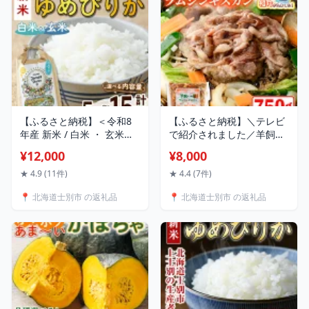
10kg 15kg 2回 4回 6回
10kg 15kg 2回 4回 6回
【城守商店】
【城守商店】
【ふるさと納税】＜令和8
【ふるさと納税】＼テレビ
年産 新米 / 白米 ・ 玄米が
で紹介されました／羊飼い
選べる＞「朝日町のお米」
の家 特製 ラム ジンギスカ
¥12,000
¥8,000
ゆめぴりか (5kg・10kg・
ン (750g×1袋) 羊 羊肉 ラム
15kg) 【先行予約受付中！
肉 冷凍 焼肉 ジンギスカン
★ 4.9 (11件)
★ 4.4 (7件)
2026年11月から順次発送予
ラムジンギスカン 醤油ベー
📍 北海道士別市 の返礼品
📍 北海道士別市 の返礼品
定】士別産 米 新米 お米 精
ス タレ 味付き BBQ バーベ
米 白米 玄米 北海道米 ごは
キュー 【羊と雲の丘観光】
ん ゆめぴりか 北海道産 士
別市 5kg 10kg 15kg 【城守
商店】