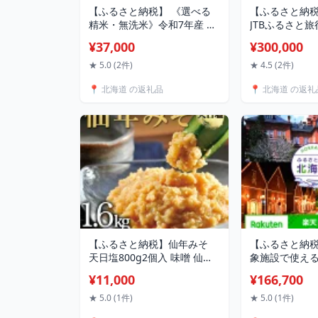
【ふるさと納税】 《選べる
【ふるさと納
精米・無洗米》令和7年産 ホ
JTBふるさと
クレン 北海道産 喜ななつぼ
90,000円分 
¥37,000
¥300,000
し2kg×4袋 (精米／無洗米) 計
ラベル 宿泊 体
8kg ごはん こめ 白米 F6S-
行 紙券 利用券
★ 5.0 (2件)
★ 4.5 (2件)
586var
すすめ JDS01
📍 北海道 の返礼品
📍 北海道 の返礼
【ふるさと納税】仙年みそ
【ふるさと納
天日塩800g2個入 味噌 仙年
象施設で使え
みそ 天日塩 国産 伝統製法 発
クーポン 寄付額1
¥11,000
¥166,700
酵食品 調味料 家庭用 料理用
F6S-306
大容量 800g セット グルメ
★ 5.0 (1件)
★ 5.0 (1件)
F6S-594