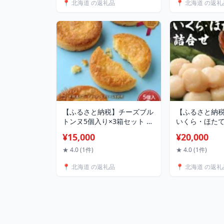
📍 北海道 の返礼品
📍 北海道 の返礼
【ふるさと納税】チーズブル
【ふるさと納
トンヌ5個入り×3箱セット 北
いくら・ほたて詰
のハイグレード食品 北海道
661
¥15,000
¥20,000
産 チーズ 焼き菓子 スイーツ
お菓子 ブルトンヌ クッキー
★ 4.0 (1件)
★ 4.0 (1件)
洋菓子 お土産 詰め合わせ お
📍 北海道 の返礼品
📍 北海道 の返礼
取り寄せ ギフト F6S-410