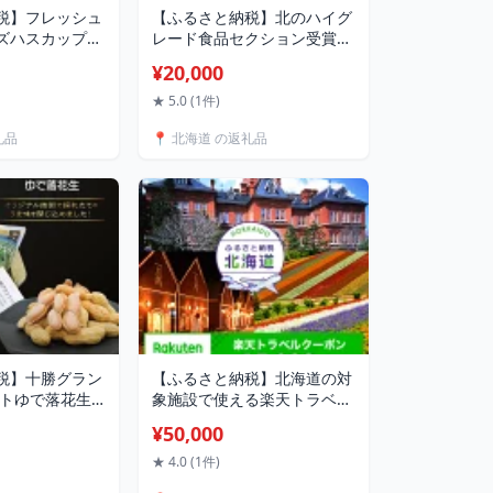
税】フレッシュ
【ふるさと納税】北のハイグ
ズハスカップ＆
レード食品セクション受賞
セット）北のハ
こぶ黒ハンバーグ和牛丼セッ
¥20,000
 北海道産 ク
ト 北海道産 こぶ黒 和牛 ハン
 フレッシュチ
バーグ 和牛丼 セット 牛肉 国
★ 5.0 (1件)
プ はちみつ 蜂
産 グルメ お取り寄せ 贈答用
礼品
📍 北海道 の返礼品
酸菌 国産 サンド
ギフト F6S-580
まみ サラダ グ
S-432
税】十勝グラン
【ふるさと納税】北海道の対
ルトゆで落花生
象施設で使える楽天トラベル
ード食品 北海
クーポン 寄付額50,000円
¥50,000
ピーナッツ ゆで
F6S-145
ト ナッツ 国産
★ 4.0 (1件)
 スーパーフー