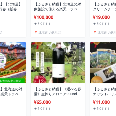
税】【北海道】
【ふるさと納税】北海道の対
【ふるさと納
旅行券（紙券）
象施設で使える楽天トラベル
クリームチー
北海道 旅行券 ト
クーポン 寄付額100,000円
ハニー（4個
¥100,000
¥19,000
験 観光 国内旅
F6S-146
イグレード食品
 高額 人気 お
リームチーズ
★ 5.0 (1件)
★ 5.0 (1件)
ーズ ハスカッ
品
📍 北海道 の返礼品
📍 北海道 の返
蜜 乳製品 乳
ウィッチ おつ
ルメ ギフト F6
税】北海道の対
【ふるさと納税】《選べる容
【ふるさと納
る楽天トラベル
量》生搾りアロニア900ml
ナッツ レト
66,700円
《2本 / 4本 / 6本 / 12本》 北
北のハイグレ
¥65,000
¥11,000
のハイグレード食品2024 日
道産 落花生 
本ギフト大賞2024北海道賞
落花生 レトル
★ 5.0 (1件)
★ 5.0 (1件)
F6S-179var
栄養機能食品