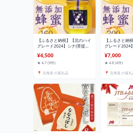
【ふるさと納税】【北のハイ
【ふるさと納
グレード2024】シナ(菩提樹)
グレード2024
蜂蜜160g×1 北海道産 はちみ
蜂蜜300gx1
¥4,500
¥7,000
つ 蜂蜜 シナ 菩提樹 国産 天
つ 蜂蜜 シナ 
然 非加熱 花蜜 160g 料理用
然 非加熱 花蜜 
★ 4.7 (9件)
★ 4.8 (4件)
トースト ヨーグルト お取り
トースト ヨー
📍 北海道 の返礼品
📍 北海道 の返礼
寄せ グルメ ギフト F6S-471
寄せ グルメ ギフ