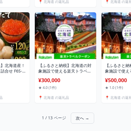
品
📍 北海道 の返礼品
📍 北海道 の返
ド おつまみ 
フト F6S-038
税】北海道産！
【ふるさと納税】北海道の対
【ふるさと納
合せ F6S-
象施設で使える楽天トラベル
象施設で使え
クーポン 寄付額300,000円
クーポン 寄付額
¥300,000
¥500,000
F6S-402
F6S-148
★ 4.0 (1件)
★ 1.0 (1件)
品
📍 北海道 の返礼品
📍 北海道 の返
1 / 13 ページ
次へ →