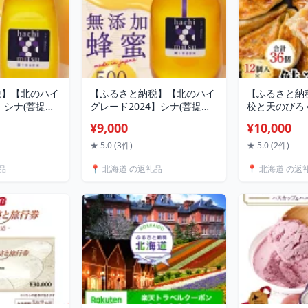
税】【北のハイ
【ふるさと納税】【北のハイ
【ふるさと納
】シナ(菩提樹)
グレード2024】シナ(菩提樹)
校と天のびろ
 北海道産 はちみ
蜂蜜500gx1 北海道産 はちみ
けみそ餃子 3
¥9,000
¥10,000
菩提樹 国産 天
つ 蜂蜜 シナ 菩提樹 国産 天
産 餃子 さけみ
300g 料理用
然 非加熱 花蜜 500g 料理用
菜 冷凍 おか
★ 5.0 (3件)
★ 5.0 (2件)
グルト お取り
トースト ヨーグルト お取り
国産 高校コラ
品
📍 北海道 の返礼品
📍 北海道 の返
ト F6S-472
寄せ グルメ ギフト F6S-473
り寄せ ギフト F