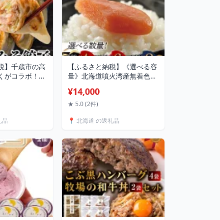
税】千歳市の高
【ふるさと納税】《選べる容
くがコラボ！さ
量》北海道噴火湾産無着色た
箱セット 北海道
らこ
¥14,000
そ 鮭 味噌 惣
《120g×4,120g×6,300g×2》
ず ごはんのお供
F6S-717var
★ 5.0 (2件)
ボ グルメ お取
礼品
📍 北海道 の返礼品
6S-056