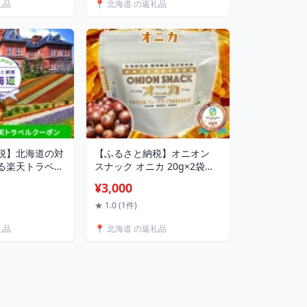
礼品
📍 北海道 の返礼品
おやつ お土産 ギ
税】北海道の対
【ふるさと納税】オニオン
る楽天トラベル
スナック オニカ 20g×2袋
500,000円
《食絶景北海道×ゼロカーボ
¥3,000
ンアワード2024受賞》 北海
道産 オニオン スナック 玉ね
★ 1.0 (1件)
ぎ おやつ 菓子 国産 野菜スナ
礼品
📍 北海道 の返礼品
ック さくさく ヘルシー お取
り寄せ グルメ ギフト F6S-
177