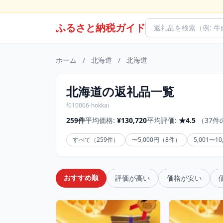
ふるさと納税ガイド
ホーム
/
北海道
/
北海道
北海道の返礼品一覧
f010006-hokkai
259件
平均価格:
¥130,720
平均評価:
★4.5
（37件
すべて（259件）
〜5,000円（8件）
5,001〜1
おすすめ順
評価が高い
価格が安い